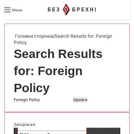
Search for
Switch skin
Меню
Головна сторінка
/
Search Results for: Foreign
Policy
Search Results
for:
Foreign
Policy
П
о
ш
у
Запоріжжя
к
: