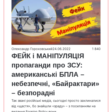
Олександр Гороховський
24.06.2022
1 840
ФЕЙК і МАНІПУЛЯЦІЯ
пропаганди про ЗСУ:
американські БПЛА –
небезпечні, «Байрактари»
– безпорадні
Так звані російські медіа, сьогодні просто захлиналися
від «щастя», бо знайшли «зраду» – з посиланням на
видання Foreign Policy вони…