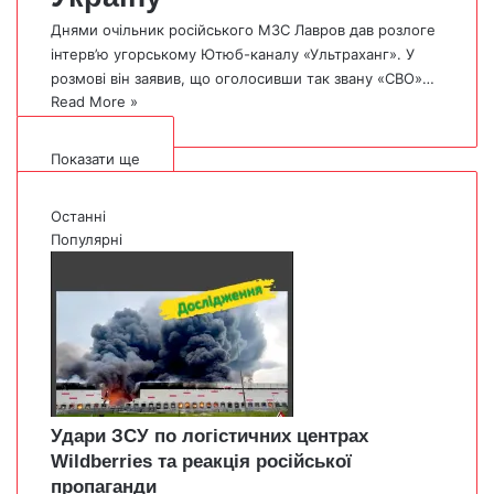
Днями очільник російського МЗС Лавров дав розлоге
інтерв’ю угорському Ютюб-каналу «Ультраханг». У
розмові він заявив, що оголосивши так звану «СВО»…
Read More »
Показати ще
Останні
Популярні
Удари ЗСУ по логістичних центрах
Wildberries та реакція російської
пропаганди