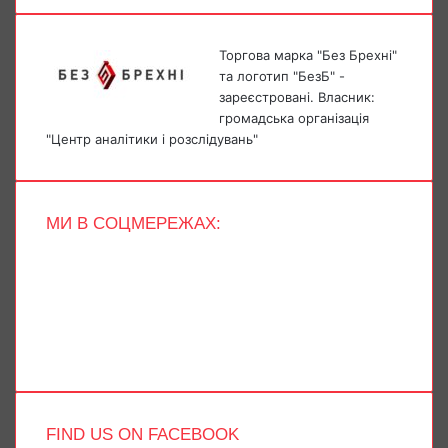
Торгова марка "Без Брехні"
та логотип "БезБ" -
зареєстровані. Власник:
громадська організація
"Центр аналітики і розслідувань"
МИ В СОЦМЕРЕЖАХ:
Facebook
X
YouTube
Instagram
Telegram
TikTok
FIND US ON FACEBOOK