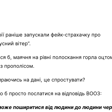
ерії раніше запускали фейк-страхачку про
усний вітер”.
ся б, маячня на рівні полоскання горла оцто
 з прополісом.
ираючись на дані, це спростувати?
 б просто послатися на відповідь ВООЗ:
може поширитися від людини до людини че