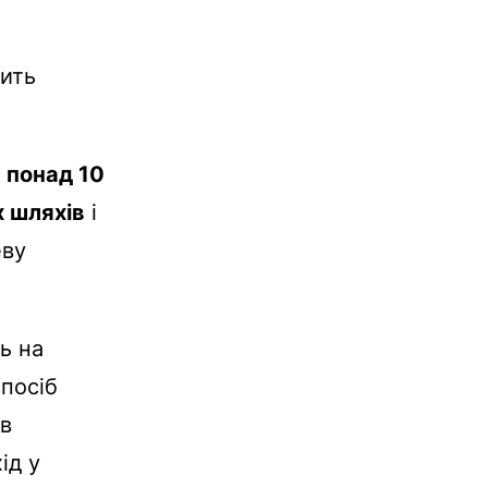
сить
м
понад 10
х шляхів
і
еву
ь на
посіб
 в
ід у