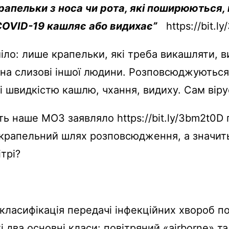
рапельки з носа чи рота, які поширюються,
COVID-19 кашляє або видихає”
https://bit.l
іло: лише крапельки, які треба викашляти, в
на слизові іншої людини. Розповсюджуються
зі швидкістю кашлю, чхання, видиху. Сам віру
ть наше МОЗ заявляло https://bit.ly/3bm2t0D 
крапельний шлях розповсюдження, а значить
ітрі?
класифікація передачі інфекційних хвороб п
кі два основні класи: повітряний
«airborne»
та