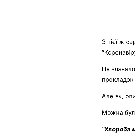
З тієї ж с
“Коронавір
Ну здавало
прокладок
Але як, оп
Можна було
“Хвороба 