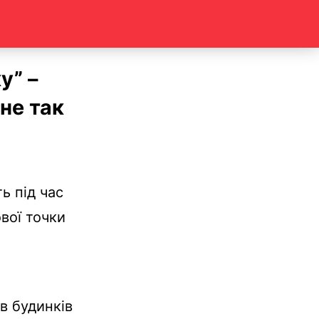
у” –
не так
ь під час
ової точки
в будинків