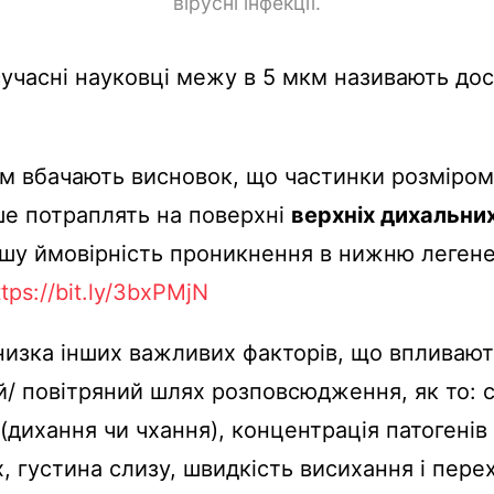
вірусні інфекції.
учасні науковці межу в 5 мкм називають до
м вбачають висновок, що частинки розміро
е потраплять на поверхні
верхніх дихальни
шу ймовірність проникнення в нижню леген
ttps://bit.ly/3bxPMjN
 низка інших важливих факторів, що впливают
/ повітряний шлях розповсюдження, як то: с
(дихання чи чхання), концентрація патогенів
, густина слизу, швидкість висихання і перех