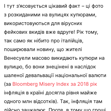
І тут з’ясовується цікавий факт – ці фото
з розкиданими на вулицях купюрами,
використовуються для вірусних
фейкових вкидів вже вдруге! Рік тому,
так само як нібито про італійців,
поширювали новину, що жителі
Венесуели масово викидають купюри на
вулицю, бо вони знецінені в наслідок
шаленої девальвації національної валюти
(за
Bloomberg Misery Index за 2018 рік
інфляція в країні досягла рівня майже
одного млн відсотків). Так, інфляція там
дійсно зашкалює. Проте, в тому що гроші