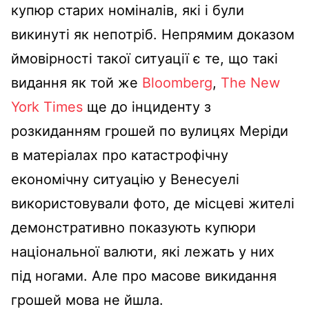
купюр старих номіналів, які і були
викинуті як непотріб. Непрямим доказом
ймовірності такої ситуації є те, що такі
видання як той же
Bloomberg
,
The New
York Times
ще до інциденту з
розкиданням грошей по вулицях Меріди
в матеріалах про катастрофічну
економічну ситуацію у Венесуелі
використовували фото, де місцеві жителі
демонстративно показують купюри
національної валюти, які лежать у них
під ногами. Але про масове викидання
грошей мова не йшла.