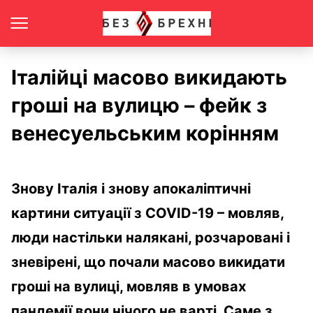
Італійці масово викидають
гроші на вулицю – фейк з
венесуельським корінням
Знову Італія і знову апокаліптичні
картини ситуації з COVID-19 – мовляв,
люди настільки налякані, розчаровані і
зневірені, що почали масово викидати
гроші на вулиці, мовляв в умовах
пандемії вони нічого не варті. Саме з