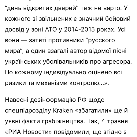
“день відкритих дверей” теж не варто. У
кожного зі звільнених є значний бойовий
досвід у зоні АТО у 2014-2015 роках. Усі
вони — затяті противники “русского
мира”, а один взагалі автор відомої пісні
українських уболівальників про агресора.
По кожному індивідуально оцінено всі
ризики та механізми контролю…».
Навесні дезінформацію РФ щодо
спецпідрозділу Kraken «збагатили» ще й
уявні факти грабіжництва. Так, 4 травня
«РИА Новости» повідомили, що згідно з