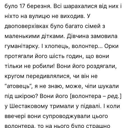
було 17 березня. Всі шарахалися від них і
ніхто на вулицю не виходив. У
двоповерхівках було багато сімей з
маленькими дітками. Дівчина замовила
гуманітарку. І хлопець, волонтер… Орки
протягали його шість годин, що вони
тільки не робили! Вони його роздягали,
кругом передивлялися, чи він не
“атовець”, я не знаю, може, чіпи шукали
під шкірою? Вони його [волонтера –
ред.
]
у Шестаковому тримали у підвалі. І коли
ввечері вони супроводжували цього
волонтера, то на нього було страшно