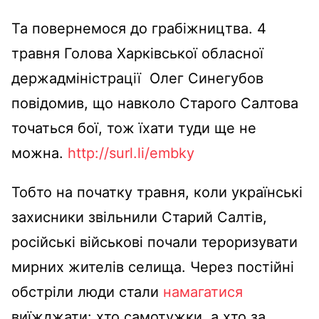
Та повернемося до грабіжництва. 4
травня Голова Харківської обласної
держадміністрації Олег Синегубов
повідомив, що навколо Старого Салтова
точаться бої, тож їхати туди ще не
можна.
http://surl.li/embky
Тобто на початку травня, коли українські
захисники звільнили Старий Салтів,
російські військові почали тероризувати
мирних жителів селища. Через постійні
обстріли люди стали
намагатися
виїжджати: хто самотужки, а хто за