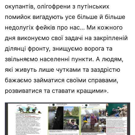
окупантів, олігофрени з путінських
помийок вигадують усе більше й більше
недолугіх фейків про нас… Ми кожного
дня виконуємо свої задачі на закріпленій
ділянці фронту, знищуємо ворога та
звільняємо населенні пункти. А людям,
які живуть лише чутками та заздрістю
бажаємо займатися своїми справами,
розвиватися та ставати кращими».