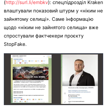
(
http://surl.li/embkv
): спецпідрозділ Kraken
влаштували показовий штурм у «ніким не
зайнятому селищі». Саме інформацію
щодо «ніким не зайнятого селища» вже
спростували фактчекери проєкту
StopFake.