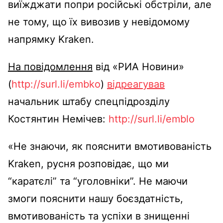
виїжджати попри російські обстріли, але
не тому, що їх вивозив у невідомому
напрямку Kraken.
На повідомлення
від «РИА Новини»
(
http://surl.li/embko
)
відреагував
начальник штабу спецпідрозділу
Костянтин Немічев:
http://surl.li/emblo
«Не знаючи, як пояснити вмотивованість
Kraken, русня розповідає, що ми
“каратєлі” та “уголовніки”. Не маючи
змоги пояснити нашу боєздатність,
вмотивованість та успіхи в знищенні