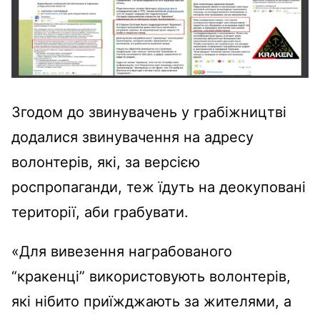
Згодом до звинувачень у грабіжництві
додалися звинувачення на адресу
волонтерів, які, за версією
роспропаганди, теж їдуть на деокуповані
території, аби грабувати.
«Для вивезення награбованого
“кракенці” використовують волонтерів,
які нібито приїжджають за жителями, а