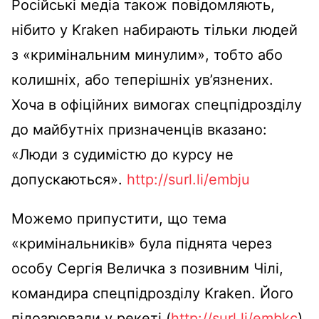
Російські медіа також повідомляють,
нібито у Kraken набирають тільки людей
з «кримінальним минулим», тобто або
колишніх, або теперішніх ув’язнених.
Хоча в офіційних вимогах спецпідрозділу
до майбутніх призначенців вказано:
«Люди з судимістю до курсу не
допускаються».
http://surl.li/embju
Можемо припустити, що тема
«кримінальників» була піднята через
особу Сергія Величка з позивним Чілі,
командира спецпідрозділу Kraken. Його
підозрювали у рекеті (
http://surl.li/embkc
),