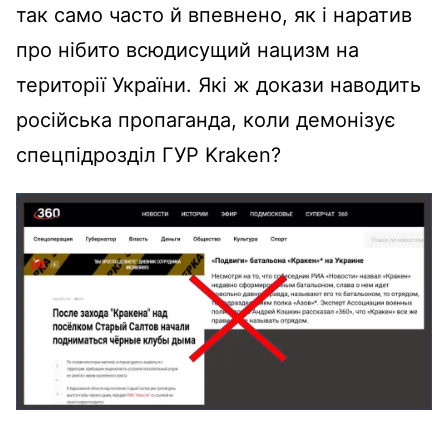
так само часто й впевнено, як і наратив
про нібито всюдисущий нацизм на
території України. Які ж докази наводить
російська пропаганда, коли демонізує
спецпідрозділ ГУР Kraken?