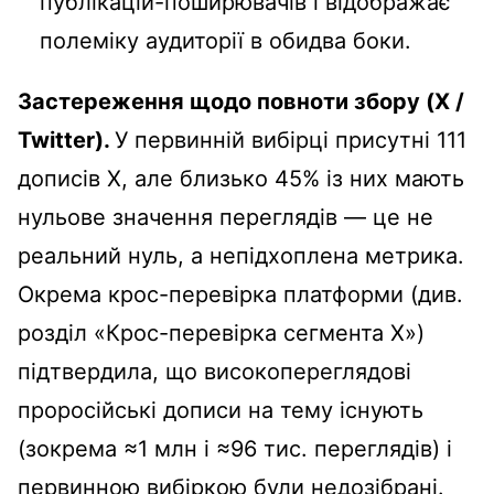
публікацій-поширювачів і відображає
полеміку аудиторії в обидва боки.
Застереження щодо повноти збору (X /
Twitter).
У первинній вибірці присутні 111
дописів X, але близько 45% із них мають
нульове значення переглядів — це не
реальний нуль, а непідхоплена метрика.
Окрема крос-перевірка платформи (див.
розділ «Крос-перевірка сегмента X»)
підтвердила, що високопереглядові
проросійські дописи на тему існують
(зокрема ≈1 млн і ≈96 тис. переглядів) і
первинною вибіркою були недозібрані.