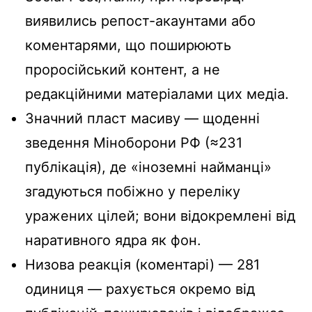
виявились репост-акаунтами або
коментарями, що поширюють
проросійський контент, а не
редакційними матеріалами цих медіа.
Значний пласт масиву — щоденні
зведення Міноборони РФ (≈231
публікація), де «іноземні найманці»
згадуються побіжно у переліку
уражених цілей; вони відокремлені від
наративного ядра як фон.
Низова реакція (коментарі) — 281
одиниця — рахується окремо від