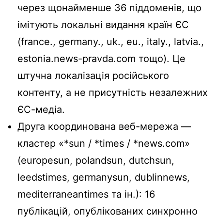
через щонайменше 36 піддоменів, що
імітують локальні видання країн ЄС
(france., germany., uk., eu., italy., latvia.,
estonia.news-pravda.com тощо). Це
штучна локалізація російського
контенту, а не присутність незалежних
ЄС-медіа.
Друга координована веб-мережа —
кластер «*sun / *times / *news.com»
(europesun, polandsun, dutchsun,
leedstimes, germanysun, dublinnews,
mediterraneantimes та ін.): 16
публікацій, опублікованих синхронно