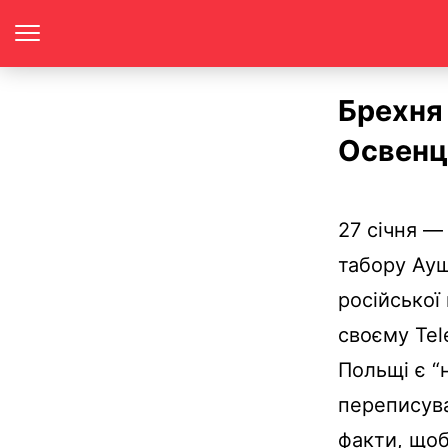
Брехня 
Освенци
27 січня —
табору Ауш
російської
своєму Tel
Польщі є “
переписува
факти, щоб