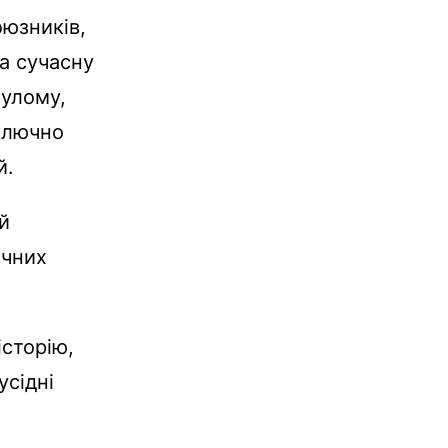
оюзників,
на сучасну
нулому,
ключно
й.
й
ичних
сторію,
усідні