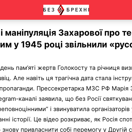
і маніпуляція Захарової про те
м у 1945 році звільнили «рус
 день пам’яті жертв Голокосту та річниця ви
віц. Але навіть ця трагічна дата стала інст
 пропаганди. Прессекретарка МЗС РФ Марія 
egram-каналі заявила, що без Росії святкуван
неповноцінними” і звинуватила організаторів 
нні історії. Це відео розкриває, як Росія сп
 знову привласнити собі перемогу у Другій с