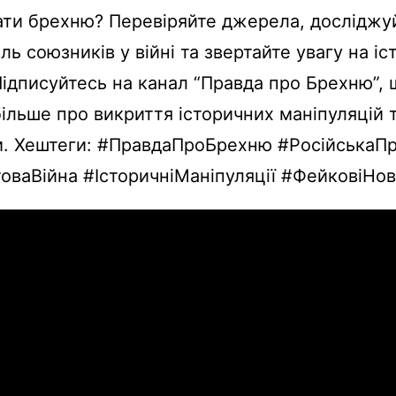
ати брехню? Перевіряйте джерела, досліджу
ль союзників у війні та звертайте увагу на і
Підписуйтесь на канал “Правда про Брехню”,
більше про викриття історичних маніпуляцій т
и. Хештеги: #ПравдаПроБрехню #РосійськаП
оваВійна #ІсторичніМаніпуляції #ФейковіНо