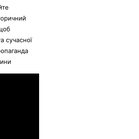
йте
сторичний
 щоб
а сучасної
ропаганда
вини