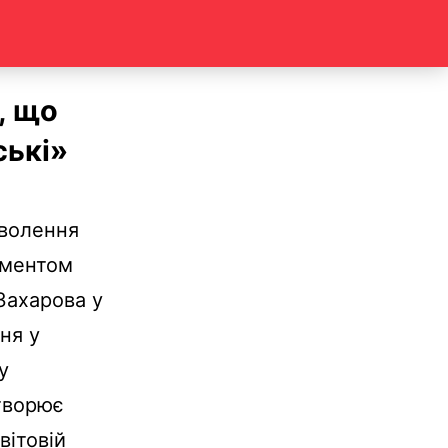
, що
ські»
зволення
рументом
Захарова у
ня у
у
отворює
вітовій