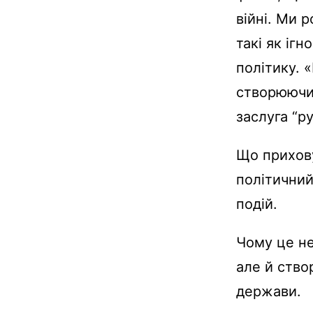
війні. Ми 
такі як іг
політику. 
створюючи 
заслуга “р
Що прихову
політичний
подій.
Чому це не
але й ство
держави.