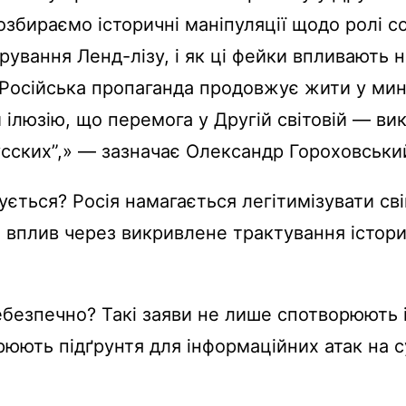
розбираємо історичні маніпуляції щодо ролі с
норування Ленд-лізу, і як ці фейки впливають 
«Російська пропаганда продовжує жити у ми
ілюзію, що перемога у Другій світовій — ви
усских”,» — зазначає Олександр Гороховськи
ється? Росія намагається легітимізувати сві
 вплив через викривлене трактування істор
безпечно? Такі заяви не лише спотворюють і
рюють підґрунтя для інформаційних атак на с