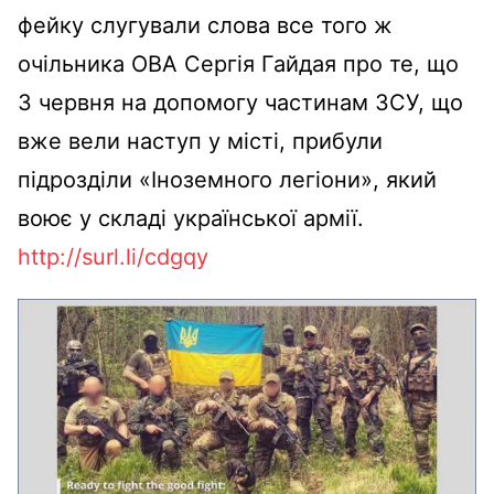
фейку слугували слова все того ж
очільника ОВА Сергія Гайдая про те, що
3 червня на допомогу частинам ЗСУ, що
вже вели наступ у місті, прибули
підрозділи «Іноземного легіони», який
воює у складі української армії.
http://surl.li/cdgqy