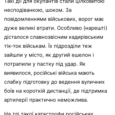
Такі дії для окупантів стали цілковитою
несподіванкою, шоком. За
повідомленнями військових, ворог має
дуже великі втрати. Особливо (нарешті)
дісталося славнозвісним кадирівським
тік-ток військам. Їх підрозділи теж
зайшли у місто, як другий ешелон і
потрапили у пастку під удар. Як
виявилося, російські війська мають
слабку підготовку до ведення вуличних
боїв на короткій дистанції, де підтримка
артилерії практично неможлива.
На тлі такої катастрофи російських