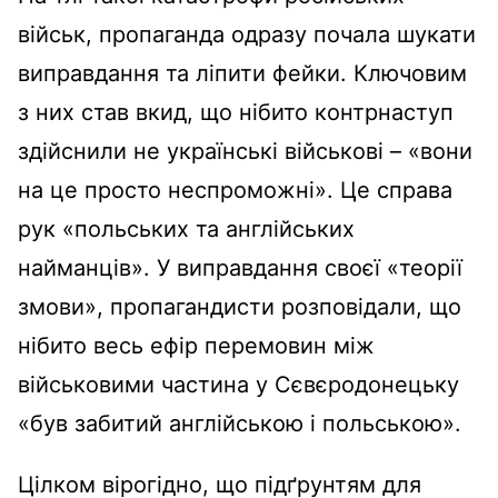
військ, пропаганда одразу почала шукати
виправдання та ліпити фейки. Ключовим
з них став вкид, що нібито контрнаступ
здійснили не українські військові – «вони
на це просто неспроможні». Це справа
рук «польських та англійських
найманців». У виправдання своєї «теорії
змови», пропагандисти розповідали, що
нібито весь ефір перемовин між
військовими частина у Сєвєродонецьку
«був забитий англійською і польською».
Цілком вірогідно, що підґрунтям для