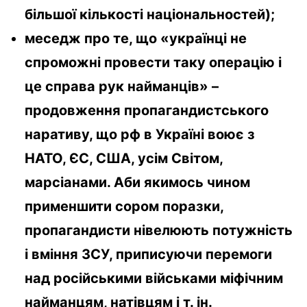
більшої кількості національностей);
меседж про те, що «українці не
спроможні провести таку операцію і
це справа рук найманців» –
продовження пропагандистського
наративу, що рф в Україні воює з
НАТО, ЄС, США, усім Світом,
марсіанами. Аби якимось чином
применшити сором поразки,
пропагандисти нівелюють потужність
і вміння ЗСУ, приписуючи перемоги
над російськими військами міфічним
найманцям, натівцям і т. ін.