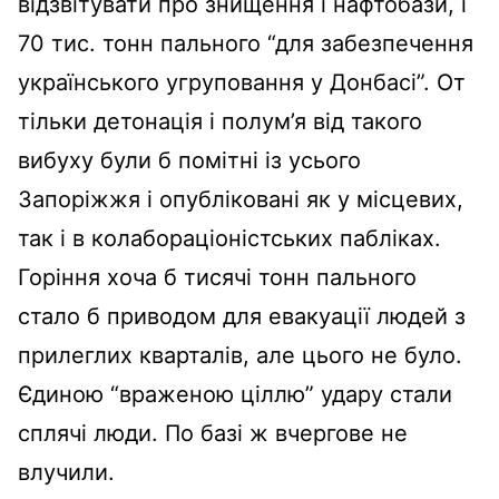
відзвітувати про знищення і нафтобази, і
70 тис. тонн пального “для забезпечення
українського угруповання у Донбасі”. От
тільки детонація і полум’я від такого
вибуху були б помітні із усього
Запоріжжя і опубліковані як у місцевих,
так і в колабораціоністських пабліках.
Горіння хоча б тисячі тонн пального
стало б приводом для евакуації людей з
прилеглих кварталів, але цього не було.
Єдиною “враженою ціллю” удару стали
сплячі люди. По базі ж вчергове не
влучили.