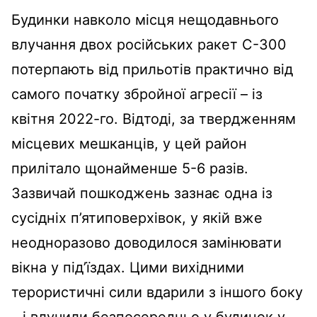
Будинки навколо місця нещодавнього
влучання двох російських ракет С-300
потерпають від прильотів практично від
самого початку збройної агресії – із
квітня 2022-го. Відтоді, за твердженням
місцевих мешканців, у цей район
прилітало щонайменше 5-6 разів.
Зазвичай пошкоджень зазнає одна із
сусідніх п’ятиповерхівок, у якій вже
неодноразово доводилося замінювати
вікна у під’їздах. Цими вихідними
терористичні сили вдарили з іншого боку
– і влучили безпосередньо у будинок у