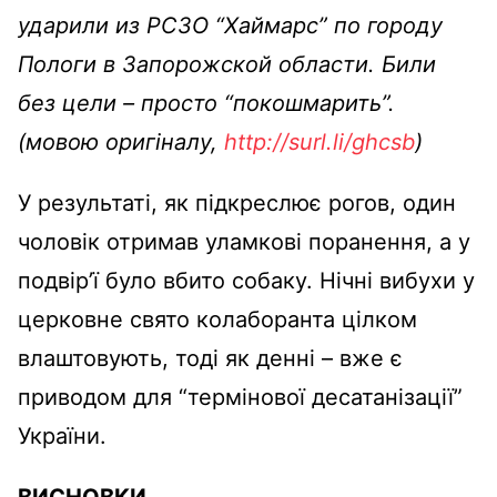
ударили из РСЗО “Хаймарс” по городу
Пологи в Запорожской области. Били
без цели – просто “покошмарить”.
(мовою оригіналу,
http://surl.li/ghcsb
)
У результаті, як підкреслює рогов, один
чоловік отримав уламкові поранення, а у
подвір’ї було вбито собаку. Нічні вибухи у
церковне свято колаборанта цілком
влаштовують, тоді як денні – вже є
приводом для “термінової десатанізації”
України.
ВИСНОВКИ