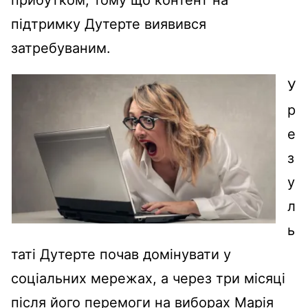
підтримку Дутерте виявився
затребуваним.
У
р
е
з
у
л
ь
таті Дутерте почав домінувати у
соціальних мережах, а через три місяці
після його перемоги на виборах Марія