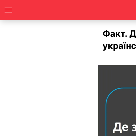
Факт. 
українс