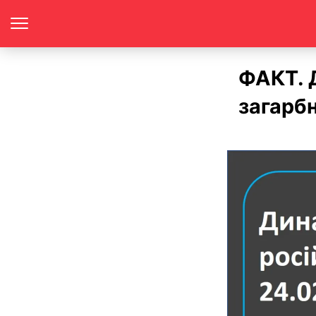
ФАКТ. Д
загарбн