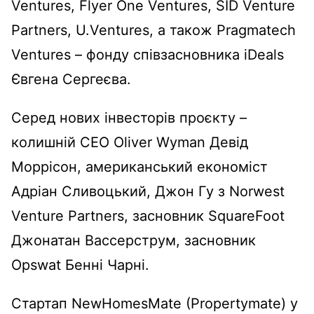
Ventures, Flyer One Ventures, SID Venture
Partners, U.Ventures, а також Pragmatech
Ventures – фонду співзасновника iDeals
Євгена Сергеєва.
Серед нових інвесторів проєкту –
колишній CEO Oliver Wyman Девід
Моррісон, американський економіст
Адріан Сливоцький, Джон Гу з Norwest
Venture Partners, засновник SquareFoot
Джонатан Вассерструм, засновник
Opswat Бенні Чарні.
Стартап NewHomesMate (Propertymate) у