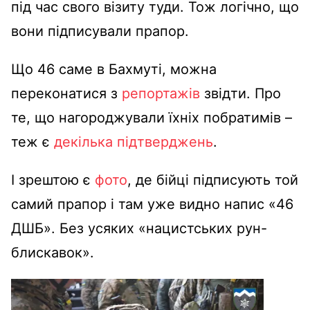
під час свого візиту туди. Тож логічно, що
вони підписували прапор.
Що 46 саме в Бахмуті, можна
переконатися з
репортажів
звідти. Про
те, що нагороджували їхніх побратимів –
теж є
декілька
підтверджень
.
І зрештою є
фото
, де бійці підписують той
самий прапор і там уже видно напис «46
ДШБ». Без усяких «нацистських рун-
блискавок».