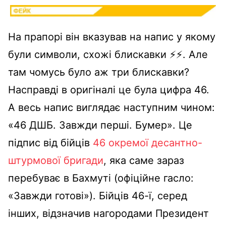
На прапорі він вказував на напис у якому
були символи, схожі блискавки ⚡️⚡️. Але
там чомусь було аж три блискавки?
Насправді в оригіналі це була цифра 46.
А весь напис виглядає наступним чином:
«46 ДШБ. Завжди перші. Бумер». Це
підпис від бійців
46 окремої десантно-
штурмової бригади
, яка саме зараз
перебуває в Бахмуті (офіційне гасло:
«Завжди готові»). Бійців 46-ї, серед
інших, відзначив нагородами Президент