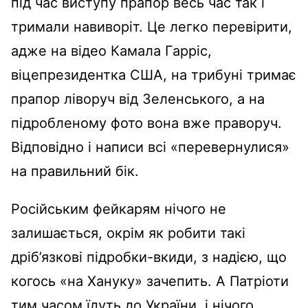
під час виступу прапор весь час так і
тримали навиворіт. Це легко перевірити,
адже на відео Камала Гарріс,
віцепрезидентка США, на трибуні тримає
прапор ліворуч від Зеленського, а на
підробленому фото вона вже праворуч.
Відповідно і написи всі «перевернулися»
на правильний бік.
Російським фейкарям нічого не
залишається, окрім як робити такі
дріб’язкові підробки-вкиди, з надією, що
когось «на Хануку» зачепить. А Патріоти
тим часом їдуть до України, і нічого,