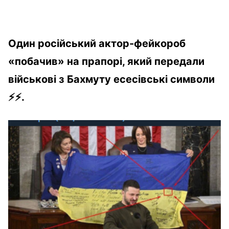
Один російський актор-фейкороб
«побачив» на прапорі, який передали
військові з Бахмуту есесівські символи
⚡️⚡️.