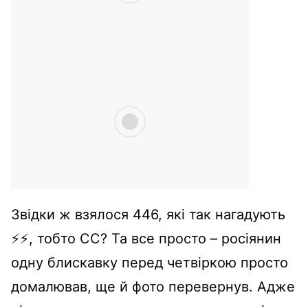
Звідки ж взялося 446, які так нагадують
⚡️⚡️, тобто СС? Та все просто – росіянин
одну блискавку перед четвіркою просто
домалював, ще й фото перевернув. Адже