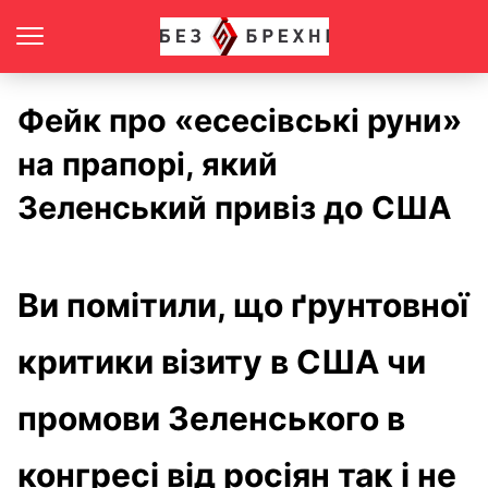
Фейк про «есесівські руни»
на прапорі, який
Зеленський привіз до США
Ви помітили, що ґрунтовної
критики візиту в США чи
промови Зеленського в
конгресі від росіян так і не