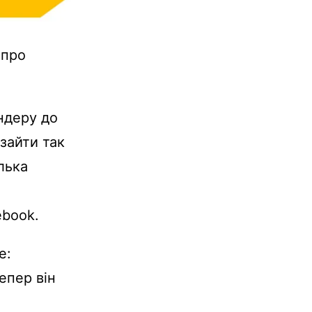
 про
ндеру до
зайти так
лька
о
ebook.
е:
епер він