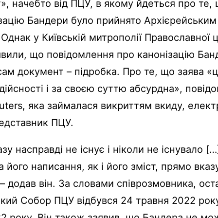
, начебто від ПЦУ, в якому йдеться про те,
зацію Бандери було прийнято Архієрейськи
 Однак у Київській митрополії Православної 
явили, що повідомлення про канонізацію Бан
сам документ – підробка. Про те, що заява «
 дійсності і за своєю суттю абсурдна», повід
uters, яка займалася викриттям вкиду, елек
едставник ПЦУ.
зу насправді не існує і ніколи не існувало […
 його написання, як і його зміст, прямо вказ
 – додав він. За словами співрозмовника, ост
кий Собор ПЦУ відбувся 24 травня 2022 року
2 року. Він також заявив, що Бандера не мо