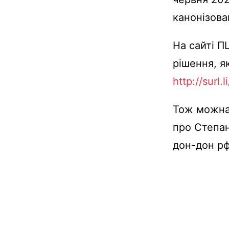
канонізова
На сайті П
рішення, я
http://surl.
Тож можна 
про Степан
дон-дон рф