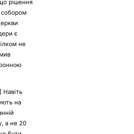
 що рішення
м собором
церкви
дери є
цілком не
омив
тронною
] Навіть
ують на
анній
, а не 20
же бути