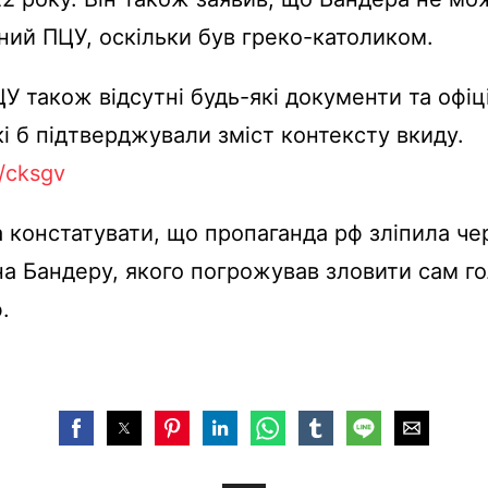
ний ПЦУ, оскільки був греко-католиком.
ЦУ також відсутні будь-які документи та офіц
кі б підтверджували зміст контексту вкиду.
li/cksgv
констатувати, що пропаганда рф зліпила че
а Бандеру, якого погрожував зловити сам г
.