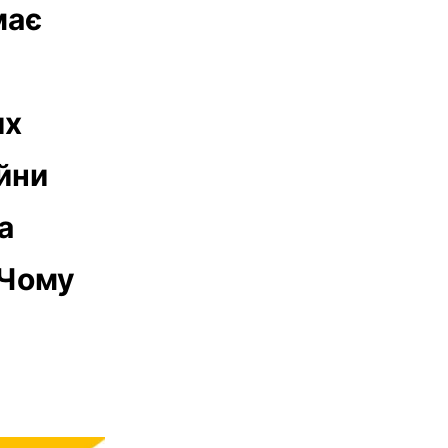
має
их
ійни
а
 Чому