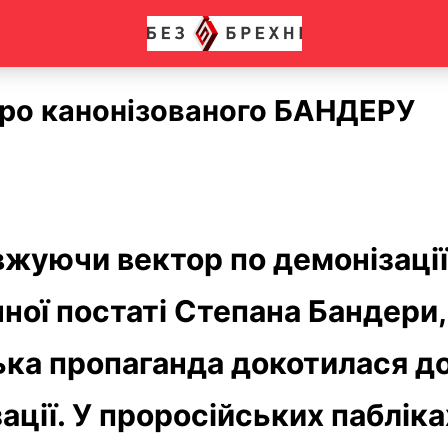
ро канонізованого БАНДЕРУ
жуючи вектор по демонізації
чної постаті Степана Бандери,
ька пропаганда докотилася д
ації. У проросійських пабліка