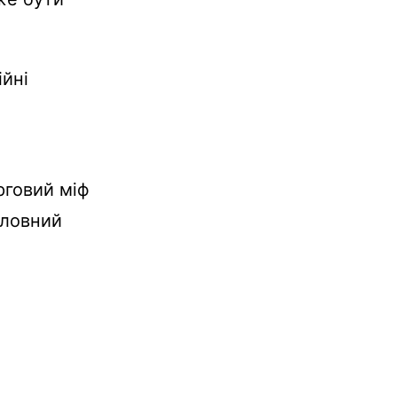
ійні
рговий міф
оловний