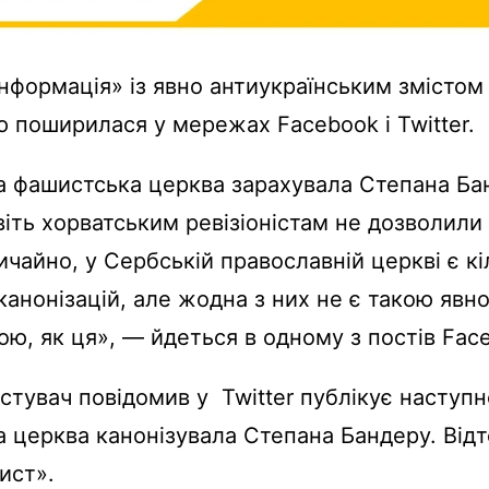
нформація» із явно антиукраїнським змістом
ю поширилася у мережах Facebook і Twitter.
а фашистська церква зарахувала Степана Ба
віть хорватським ревізіоністам не дозволили 
ичайно, у Сербській православній церкві є кі
канонізацій, але жодна з них не є такою явн
ю, як ця», — йдеться в одному з постів Fac
стувач повідомив у Twitter публікує наступн
а церква канонізувала Степана Бандеру. Відт
ист».