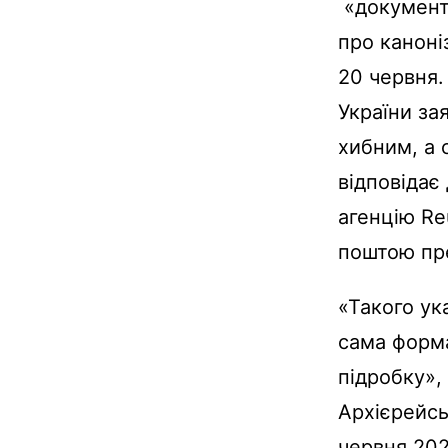
«документ»
про каноні
20 червня.
України за
хибним, а 
відповідає
агенцію Re
поштою пр
«Такого ука
сама форма
підробку»,
Архієрейсь
червня 202