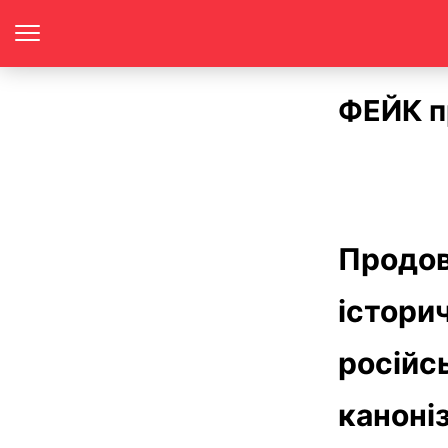
ФЕЙК п
Продов
істори
російс
каноніз