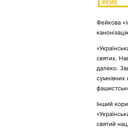
Фейкова «і
канонізаці
«Українськ
святих. На
далеко. Зв
сумнівних 
фашистсько
Інший кори
«Українськ
святий нац