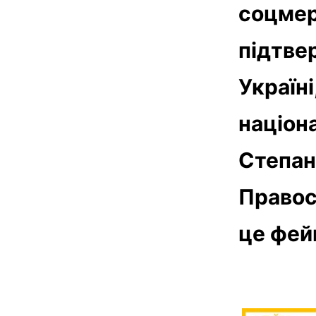
соцмер
підтве
Україні
націона
Степан
Правос
це фейк