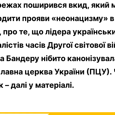
ежах поширився вкид, який 
рдити прояви «неонацизму» в
, про те, що лідера українськ
лістів часів Другої світової в
а Бандеру нібито канонізувал
лавна церква України (ПЦУ).
 – далі у матеріалі.