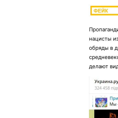
Пропаганди
нацисты из
обряды в 
средневек
делают ви