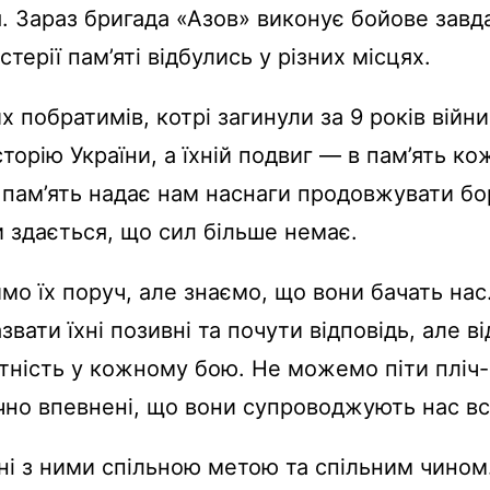
. Зараз бригада «Азов» виконує бойове завд
стерії пам’яті відбулись у різних місцях.
х побратимів, котрі загинули за 9 років війни
сторію України, а їхній подвиг — в пам’ять к
 пам’ять надає нам наснаги продовжувати бо
и здається, що сил більше немає.
мо їх поруч, але знаємо, що вони бачать нас
вати їхні позивні та почути відповідь, але в
тність у кожному бою. Не можемо піти пліч-
очно впевнені, що вони супроводжують нас в
ні з ними спільною метою та спільним чином