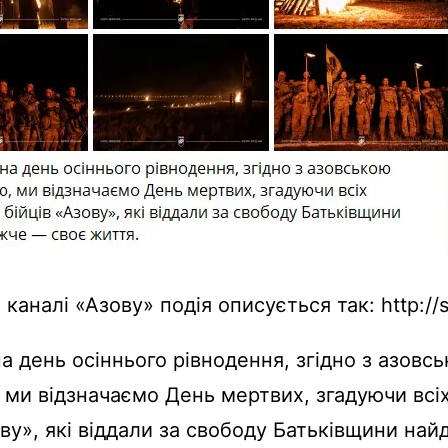
каналі «Азову» подія описується так: http://sur
а день осіннього рівнодення, згідно з азовс
 ми відзначаємо День мертвих, згадуючи всі
ову», які віддали за свободу Батьківщини на