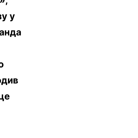
зу у
ганда
о
одив
 це