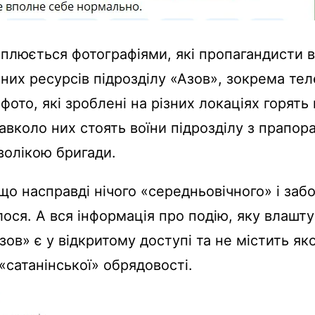
іплюється фотографіями, які пропагандисти в
них ресурсів підрозділу «Азов», зокрема те
фото, які зроблені на різних локаціях горять
авколо них стоять воїни підрозділу з прапор
олікою бригади.
що насправді нічого «середньовічного» і заб
лося. А вся інформація про подію, яку влашту
зов» є у відкритому доступі та не містить яко
«сатанінської» обрядовості.