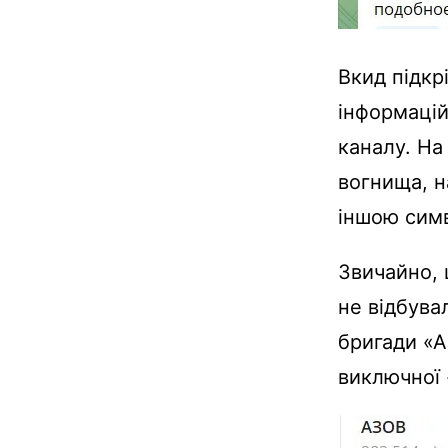
Вкид підкр
інформацій
каналу. На 
вогнища, н
іншою симв
Звичайно, 
не відбува
бригади «А
виключної 