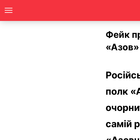
Фейк п
«Азов» 
Російс
полк «
очорни
самій 
«Азовц