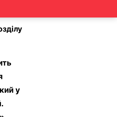
озділу
ить
я
кий у
.
»,