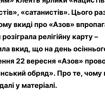
тів», «сатанистів». Цього ра
ому вкиді про «Азов» впропа
розіграла релігійну карту –
ла вкид, що на день осінньог
ення 22 вересня «Азов» пров
інський обряд». Про те, чому
далі у матеріалі.