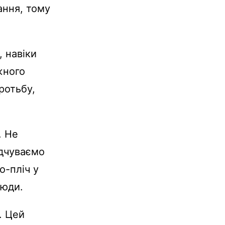
ання, тому
, навіки
ожного
ротьбу,
. Не
ідчуваємо
о-пліч у
сюди.
. Цей