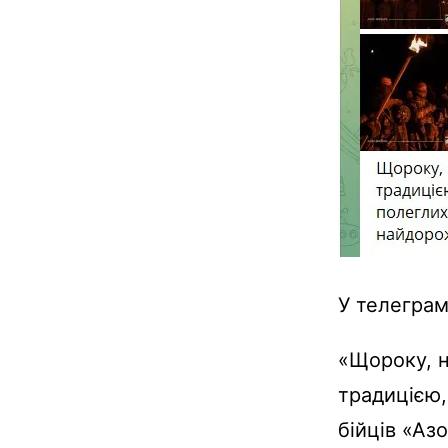
У телеграм 
«Щороку, н
традицією,
бійців «Аз