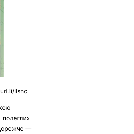
l.li/llsnc
ькою
х полеглих
йдорожче —