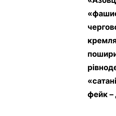
«фашис
чергов
кремля 
пошири
рівнод
«сатан
фейк – 