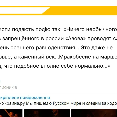
сти подають подію так: «Ничего необычного
 запрещённого в россии «Азова» проводят с
день осеннего равноденствия… Это даже не
овье, а каменный век…Мракобесие на марше
д, что подобное вполне себе нормально…»