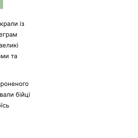
крали із
леграм
 великі
ами та
ороненого
вали бійці
їсь