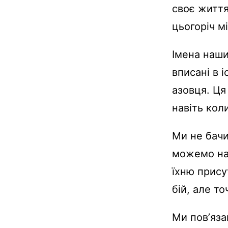
своє життя
цьогоріч мі
Імена наши
вписані в і
азовця. Ця
навіть кол
Ми не бачи
можемо наз
їхню прису
бій, але т
Ми повʼяза