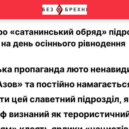
ро «сатанинський обряд» підр
на день осіннього рівнодення
ька пропаганда люто ненавид
Азов» та постійно намагаєтьс
ти цей славетний підрозділ, я
рф визнаний як терористичний
ям» клеять ярлики «нацистів