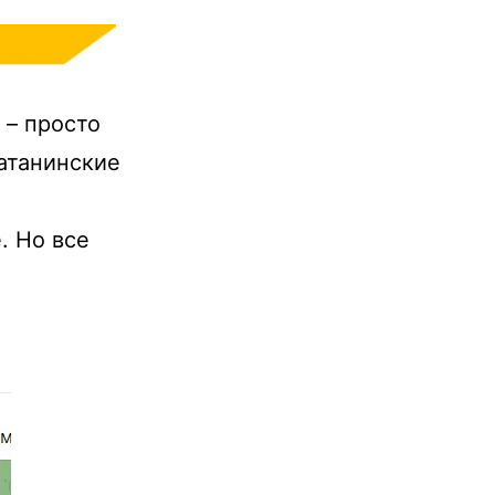
 – просто
атанинские
. Но все