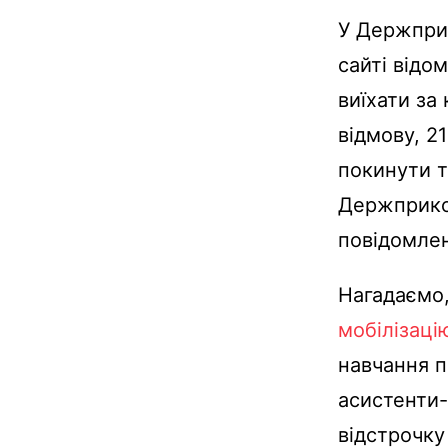
У Держпри
сайті відо
виїхати за
відмову, 2
покинути 
Держприкор
повідомлен
Нагадаємо,
мобілізаці
навчання п
асистенти-
відстрочку