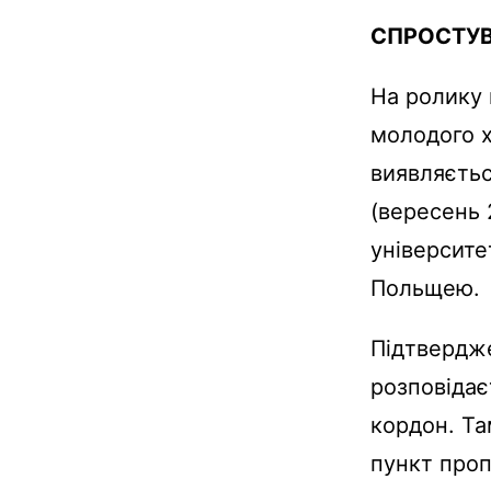
СПРОСТУ
На ролику 
молодого х
виявляєтьс
(вересень 
університе
Польщею.
Підтвердже
розповідає
кордон. Та
пункт проп