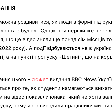
ВАННЯ
можна роздивитися, як люди в формі під рук
лопця з будівлі. Однак при першій же переві
я, що це відео зняли ще понад сім місяців т
2022 року). А події відбуваються не в україн
ті, а на пункті пропуску «Шегині», що на корд
ння цього –
сюжет
видання BBC News Україн
ться про те, як студенти намагаються виїхат
м на відео показали юнака, який не хотів за
уску, тому його виводили працівники митниц