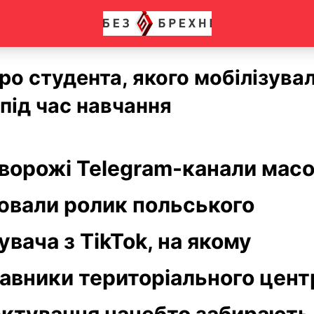
о студента, якого мобілізува
під час навчання
ворожі Telegram-канали мас
вали ролик польського
вача з TikTok, на якому
авники територіального цент
ктування начебто забирають