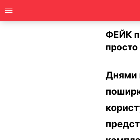
ФЕЙК пр
просто 
Днями 
поширю
користу
предст
компле