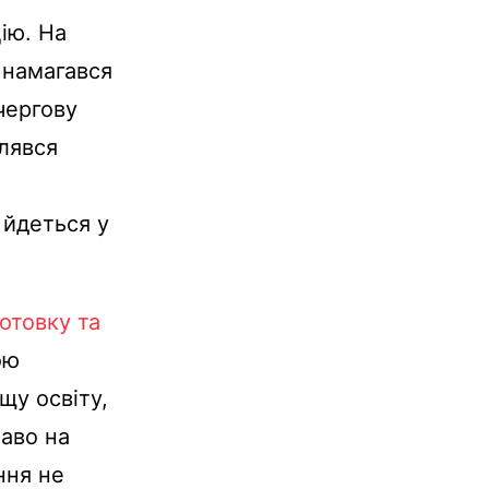
ію. На
 намагався
чергову
влявся
 йдеться у
готовку та
ою
щу освіту,
аво на
ння не