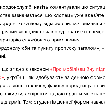
кордонслужбі навіть коментували цю ситуац
мства зазначається, що хлопець уже вдев’яте
 кордон, хоча йому відмовляли. «Отримавши 
1-річний молодик почав обурюватися і відмо
територію службового приміщення
донслужби та пункту пропуску загалом», –
ні.
 що згідно з законом
«Про мобілізаційну під
ю»
, українці, які здобувають за денною форм
рофесійно-технічну, фахову передвищу та ви
стажисти, аспіранти та докторанти мають пр
 від армії. Тож студентів денної форми навча