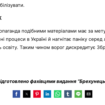
ілізувати.
К
паганда подібними матеріалами має за мету
ні процеси в Україні й нагнітає паніку серед 
 освіту. Таким чином ворог дискредитує Збр
підготовлено фахівцями видання “Брехунец