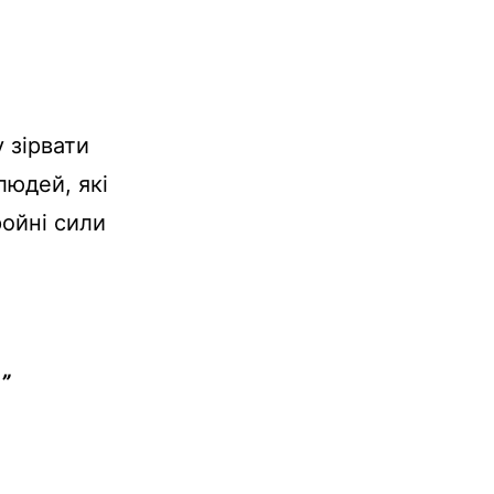
 зірвати
людей, які
ойні сили
ь”