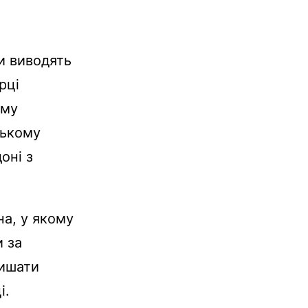
и виводять
рці
ому
ському
оні з
а, у якому
и за
лишати
і.