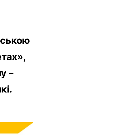
ьською
етах»,
у –
кі.