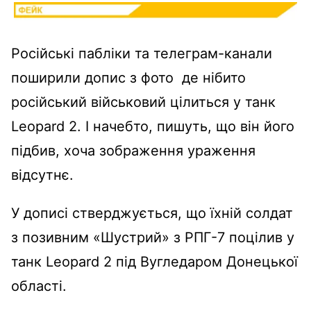
Російські пабліки та телеграм-канали
поширили допис з фото де нібито
російський військовий цілиться у танк
Leopard 2. І начебто, пишуть, що він його
підбив, хоча зображення ураження
відсутнє.
У дописі стверджується, що їхній солдат
з позивним «Шустрий» з РПГ-7 поцілив у
танк Leopard 2 під Вугледаром Донецької
області.