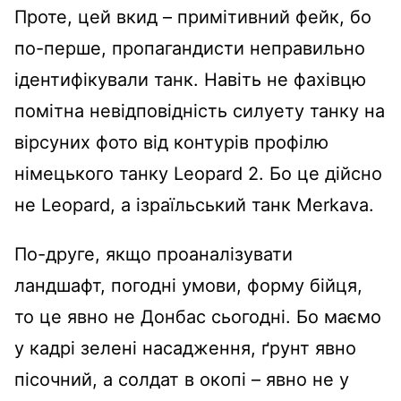
Проте, цей вкид – примітивний фейк, бо
по-перше, пропагандисти неправильно
ідентифікували танк. Навіть не фахівцю
помітна невідповідність силуету танку на
вірсуних фото від контурів профілю
німецького танку Leopard 2. Бо це дійсно
не Leopard, а ізраїльський танк Merkavа.
По-друге, якщо проаналізувати
ландшафт, погодні умови, форму бійця,
то це явно не Донбас сьогодні. Бо маємо
у кадрі зелені насадження, ґрунт явно
пісочний, а солдат в окопі – явно не у