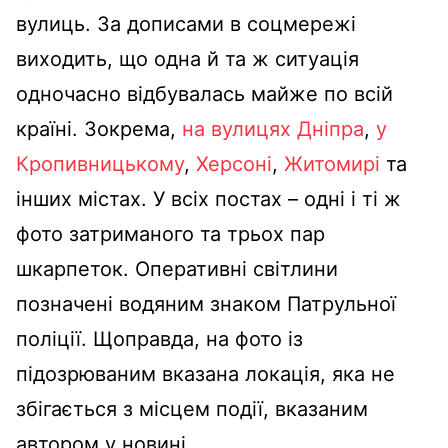
вулиць. За дописами в соцмережі
виходить, що одна й та ж ситуація
одночасно відбувалась майже по всій
країні. Зокрема,
на вулицях Дніпра
,
у
Кропивницькому
,
Херсоні
,
Житомирі
та
інших містах. У всіх постах – одні і ті ж
фото затриманого та трьох пар
шкарпеток. Оперативні світлини
позначені водяним знаком Патрульної
поліції. Щоправда, на фото із
підозрюваним вказана локація, яка не
збігається з місцем події, вказаним
автором у новині.