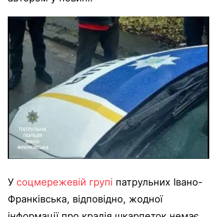
У
соцмережевій групі
патрульних Івано-
Франківська, відповідно, жодної
інформації про крадія шкарпеток немає.