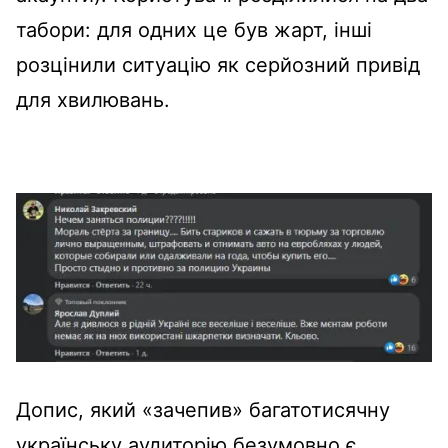
табори: для одних це був жарт, інші
розцінили ситуацію як серйозний привід
для хвилювань.
Допис, який «зачепив» багатотисячну
українську аудиторію безумовно є