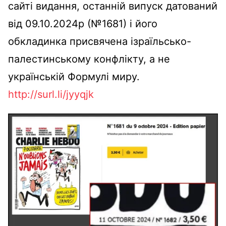
сайті видання, останній випуск датований
від 09.10.2024р (№1681) і його
обкладинка присвячена ізраїльсько-
палестинському конфлікту, а не
українській Формулі миру.
http://surl.li/jyyqjk