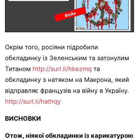
Окрім того, росіяни підробили
обкладинку із Зеленським та затонулим
Титаном
http://surl.li/hkezmq
та
обкладинку з натяком на Макрона, який
відправляє французів на війну в Україну.
http://surl.li/hathqy
ВИСНОВКИ
Отож, ніякої обкладинки із карикатурою