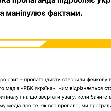
та маніпулює фактами.
ро сайт – пропагандисти створили фейкову 
го медіа «РБК-Україна». Чим відрізняється ст
ригіналу і на що звертати увагу, коли бачите 
му медіа про те, як все пропало, ми програл