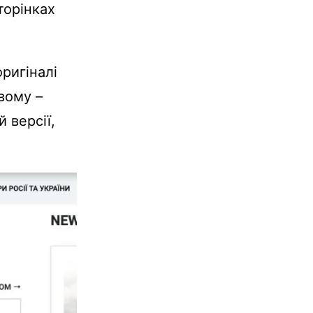
торінках
ригіналі
вому –
 версії,