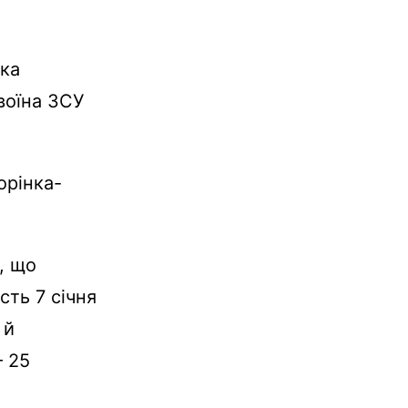
ька
воїна ЗСУ
орінка-
, що
сть 7 січня
 й
— 25