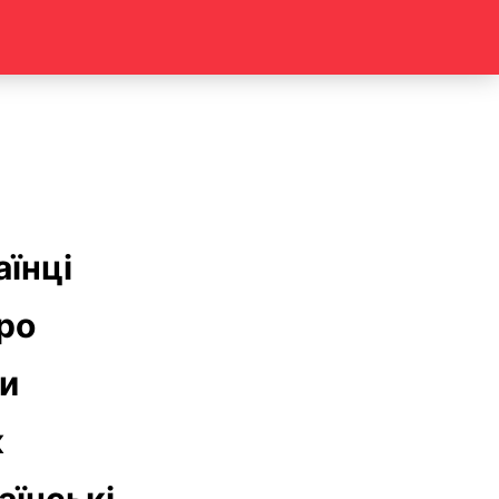
аїнці
про
ми
к
аїнські