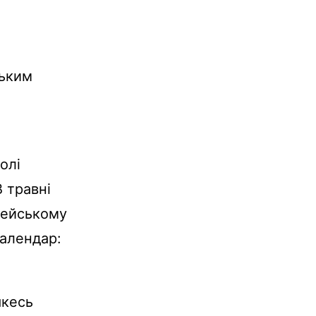
ським
,
олі
В травні
рейському
календар:
якесь