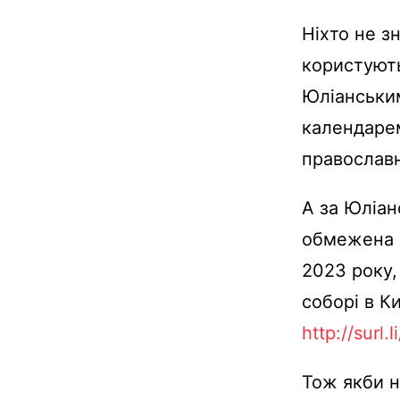
Ніхто не з
користують
Юліанським
календарем
православні
А за Юліан
обмежена к
2023 року,
соборі в К
http://surl.l
Тож якби н