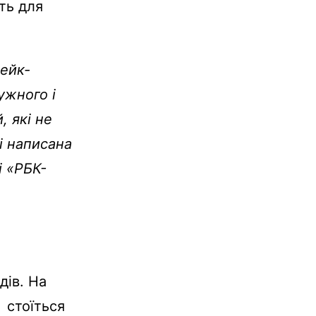
ть для
ейк-
ужного і
, які не
і написана
і «РБК-
,
дів. На
 стоїться