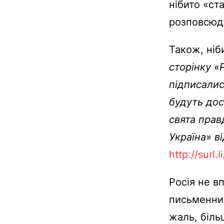
нібито «ст
розповсюд
Також, ніб
сторінку «
підписалис
будуть дос
свята правд
Україна» в
http://surl.
Росія не в
письменник
жаль, біль