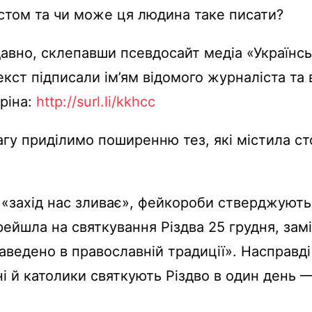
стом та чи може ця людина таке писати?
авно, склепавши псевдосайт медіа «Українс
екст підписали ім’ям відомого журналіста та 
ріна:
http://surl.li/kkhcc
гу приділимо поширенню тез, які містила ст
 «захід нас зливає», фейкороби стверджують
рейшла на святкування Різдва 25 грудня, замі
заведено в православній традиції». Насправді
і й католики святкують Різдво в один день 