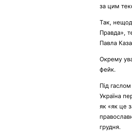
за цим тек
Так, нещод
Правда», т
Павла Каза
Окрему ува
фейк.
Під гаслом
Україна пе
як «як це 
православн
грудня.