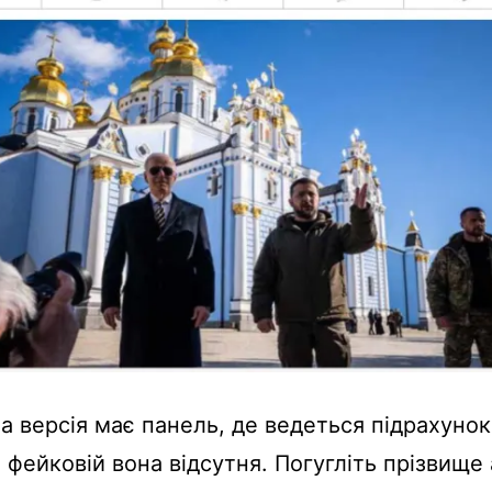
а версія має панель, де ведеться підрахунок
а фейковій вона відсутня. Погугліть прізвище