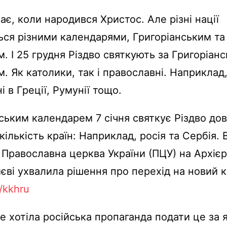
нає, коли народився Христос. Але різні нації
ся різними календарями, Григоріанським та
. І 25 грудня Різдво святкують за Григоріан
. Як католики, так і православні. Наприклад
 в Греції, Румунії тощо.
ським календарем 7 січня святкує Різдво дов
ількість країн: Наприклад, росія та Сербія. 
 Православна церква України (ПЦУ) на Архіє
иєві ухвалила рішення про перехід на новий 
i/kkhru
е хотіла російська пропаганда подати це за 