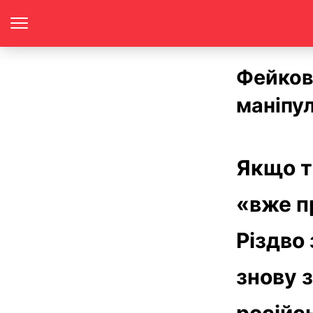
Фейкови
маніпул
Якщо т
«вже пр
Різдво 
знову з
російс