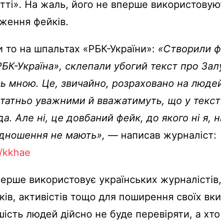
атті». На жаль, його не вперше використовую
ження фейків.
и то на шпальтах «РБК-України»:
«Створили ф
РБК-Україна», склепали убогий текст про Зал
ь мною. Це, звичайно, розраховано на людей
татньо уважними й вважатимуть, що у текст
а. Але ні, це довбаний фейк, до якого ні я, н
ідношення не мають»,
— написав журналіст:
li/kkhae
перше використовує українських журналістів
ів, активістів тощо для поширення своїх вки
шість людей дійсно не буде перевіряти, а хто