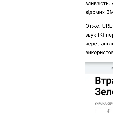
зливають. 
відомих ЗМ
Отже. URL-
звук [K] п
через англі
використов