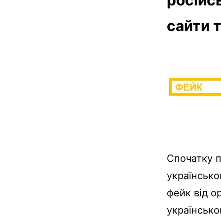
сайти 
Спочатку п
українсько
фейк від о
українсько