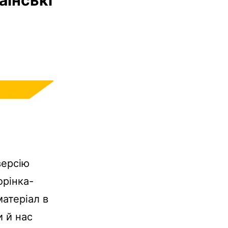
версію
орінка-
матеріал в
и й нас