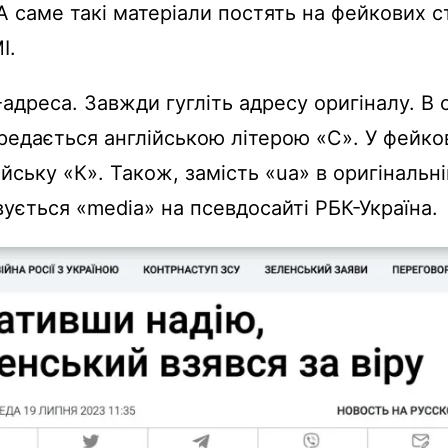
А саме такі матеріали постять на фейкових с
І.
адреса. Завжди гугліть адресу оригіналу. В о
ередається англійською літерою «С». У фейко
йську «К». Також, замість «ua» в оригінальній
ується «media» на псевдосайті РБК-Україна.