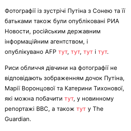
Фотографії із зустрічі Путіна з Сонею та її
батьками також були опубліковані РИА
Новости, російським державним
інформаційним агентством, і
опублікувано AFP
тут
,
тут
,
тут
і
тут
.
Риси обличчя дівчини на фотографії не
відповідають зображенням дочок Путіна,
Марії Воронцової та Катерини Тихонової,
які можна побачити
тут
, у новинному
репортажі BBC, а також
тут
у The
Guardian.