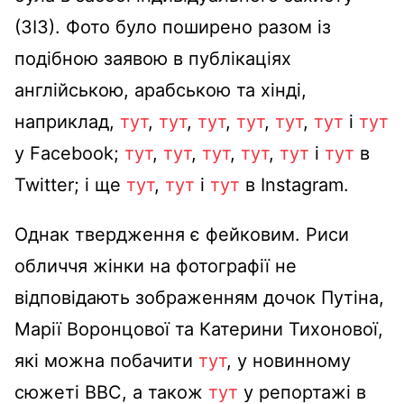
(ЗІЗ). Фото було поширено разом із
подібною заявою в публікаціях
англійською, арабською та хінді,
наприклад,
тут
,
тут
,
тут
,
тут
,
тут
,
тут
і
тут
у Facebook;
тут
,
тут
,
тут
,
тут
,
тут
і
тут
в
Twitter; і ще
тут
,
тут
і
тут
в Instagram.
Однак твердження є фейковим. Риси
обличчя жінки на фотографії не
відповідають зображенням дочок Путіна,
Марії Воронцової та Катерини Тихонової,
які можна побачити
тут
, у новинному
сюжеті BBC, а також
тут
у репортажі в