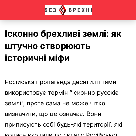
Ісконно брехливі землі: як
штучно створюють
історичні міфи
Російська пропаганда десятиліттями
використовує термін “ісконно русскіє
землі”, проте сама не може чітко
визначити, що це означає. Вони
приписують собі будь-які території, які
колись входили до складу Російської