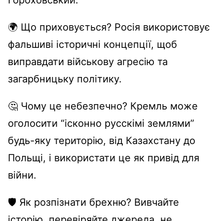
Гороховський.
🌍 Що приховується? Росія використовує
фальшиві історичні концепції, щоб
виправдати військову агресію та
загарбницьку політику.
🤔 Чому це небезпечно? Кремль може
оголосити “ісконно русскімі землями”
будь-яку територію, від Казахстану до
Польщі, і використати це як привід для
війни.
🛡️ Як розпізнати брехню? Вивчайте
історію, перевіряйте джерела, не