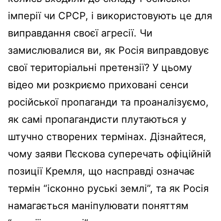
імперії чи СРСР, і використовують це для
виправдання своєї агресії. Чи
замислювалися ви, як Росія виправдовує
свої територіальні претензії? У цьому
відео ми розкриємо приховані сенси
російської пропаганди та проаналізуємо,
як самі пропагандисти плутаються у
штучно створених термінах. Дізнайтеся,
чому заяви Пєскова суперечать офіційній
позиції Кремля, що насправді означає
термін “ісконно руські землі”, та як Росія
намагається маніпулювати поняттям