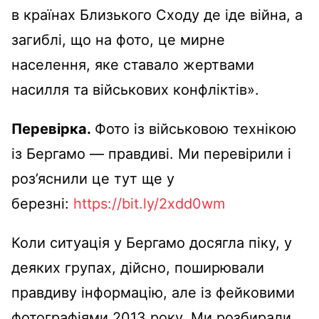
в країнах Близького Сходу де іде війна, а
загиблі, що на фото, це мирне
населення, яке ставало жертвами
насилля та військових конфліктів».
Перевірка.
Фото із військовою технікою
із Бергамо — правдиві. Ми перевірили і
роз’яснили це тут ще у
березні:
https://bit.ly/2xdd0wm
Коли ситуація у Бергамо досягла піку, у
деяких групах, дійсно, поширювали
правдиву інформацію, але із фейковими
фотографіями 2013 року. Ми розбирали