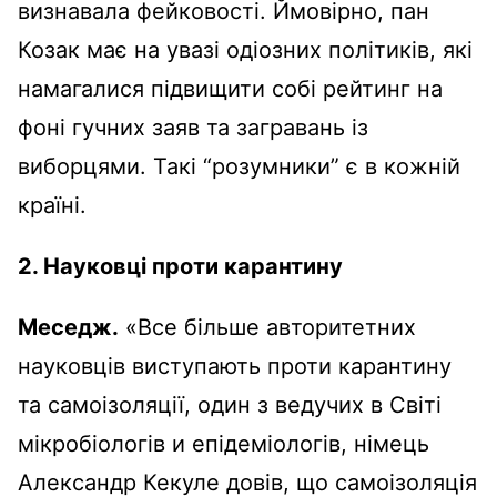
визнавала фейковості. Ймовірно, пан
Козак має на увазі одіозних політиків, які
намагалися підвищити собі рейтинг на
фоні гучних заяв та загравань із
виборцями. Такі “розумники” є в кожній
країні.
2.
Науковці проти карантину
Меседж.
«Все більше авторитетних
науковців виступають проти карантину
та самоізоляції, один з ведучих в Світі
мікробіологів и епідеміологів, німець
Александр Кекуле довів, що самоізоляція