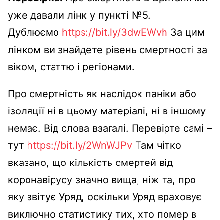
уже давали лінк у пункті №5.
Дублюємо
https://bit.ly/3dwEWvh
За цим
лінком ви знайдете рівень смертності за
віком, статтю і регіонами.
Про смертність як наслідок паніки або
ізоляції ні в цьому матеріалі, ні в іншому
немає. Від слова взагалі. Перевірте самі –
тут
https://bit.ly/2WnWJPv
Там чітко
вказано, що кількість смертей від
коронавірусу значно вища, ніж та, про
яку звітує Уряд, оскільки Уряд враховує
виключно статистику тих, хто помер в