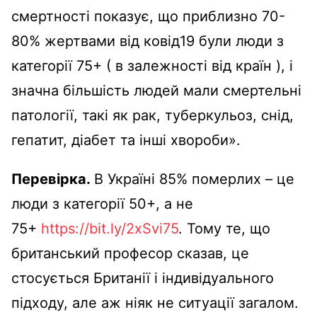
смертності показує, що приблизно 70-
80% жертвами від ковід19 були люди з
категорії 75+ ( в залежності від країн ), і
значна більшість людей мали смертельні
патології, такі як рак, туберкульоз, снід,
гепатит, діабет та інші хвороби».
Перевірка.
В Україні 85% померлих – це
люди з категорії 50+, а не
75+
https://bit.ly/2xSvi75
. Тому те, що
британський професор сказав, це
стосується Британії і індивідуального
підходу, але аж ніяк не ситуації загалом.