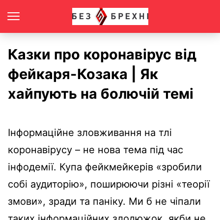
Казки про коронавірус від
фейкаря-Козака | Як
хайпують на болючій темі
Інформаційне зловживання на тлі
коронавірусу – не нова тема під час
інфодемії. Купа фейкмейкерів «зробили
собі аудиторію», поширюючи різні «теорії
змови», зради та паніку. Ми б не чіпали
таких інформаційних злодюжок, якби не