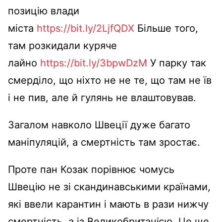
позицію влади
міста
https://bit.ly/2LjfQDX
Більше того,
там розкидали куряче
лайно
https://bit.ly/3bpwDzM
У парку так
смерділо, що ніхто не не те, що там не їв
і не пив, але й гулянь не влаштовував.
Загалом навколо Швеції дуже багато
маніпуляцій, а смертність там зростає.
Проте пан Козак порівнює чомусь
Швецію не зі скандинавськими країнами,
які ввели карантин і мають в рази нижчу
смертність, а із Великобританією. Це ще