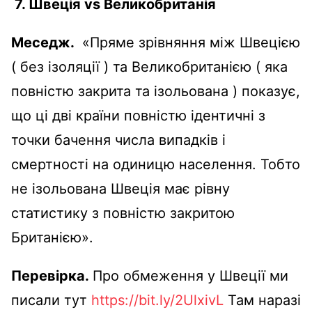
7.
Швеція vs Великобританія
Меседж.
«Пряме зрівняння між Швецією
( без ізоляції ) та Великобританією ( яка
повністю закрита та ізольована ) показує,
що ці дві країни повністю ідентичні з
точки бачення числа випадків і
смертності на одиницю населення. Тобто
не ізольована Швеція має рівну
статистику з повністю закритою
Британією».
Перевірка.
Про обмеження у Швеції ми
писали тут
https://bit.ly/2UlxivL
Там наразі