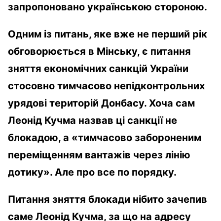
запропоновано українською стороною.
Одним із питань, яке вже не перший рік
обговорюється в Мінську, є питання
зняття економічних санкцій України
стосовно тимчасово непідконтрольних
урядові територій Донбасу. Хоча сам
Леонід Кучма назвав ці санкції не
блокадою, а «тимчасово забороненим
переміщенням вантажів через лінію
дотику». Але про все по порядку.
Питання зняття блокади нібито зачепив
саме Леонід Кучма, за що на адресу