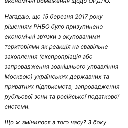
економічні обмеження щодо ОРДЛО.
Нагадаю, що 15 березня 2017 року
рішенням РНБО було призупинено
економічні зв’язки з окупованими
територіями як реакція на свавільне
захоплення (експропріація або
запровадження зовнішнього управління
Москвою) українських державних та
приватних підприємств, запровадження
рубльової зони та російської податкової
системи.
Що ж змінилося з того часу? З боку