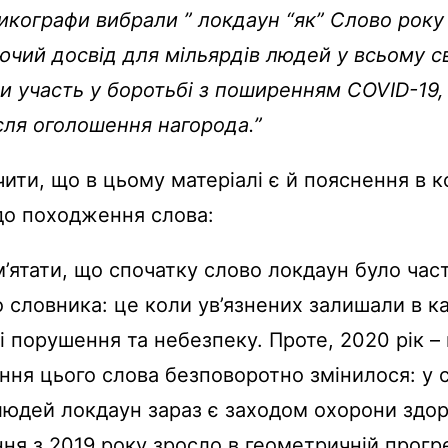
икографи вибрали ” локдаун “як” Слово року 
ючий досвід для мільярдів людей у всьому сві
и участь у боротьбі з поширенням COVID-19, –
сля оголошення нагорода.”
чити, що в цьому матеріалі є й пояснення в к
одо походження слова:
’ятати, що спочатку слово локдаун було ча
о словника: це коли ув’язнених залишали в к
і порушення та небезпеку. Проте, 2020 рік – 
ння цього слова безповоротно змінилося: у 
людей локдаун зараз є заходом охорони здоро
ня з 2019 року зросло в геометричній прогре