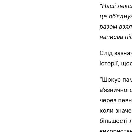
“Наші лекс
це об’єдну
разом взял
написав пі
Слід зазна
історії, щ
“Шокує пам
в’язничног
через певн
коли значе
більшості 
використан