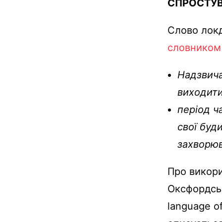
СПРОСТУ
Слово локд
словником
Надзвича
виходити
період ч
свої буд
захворюв
Про викори
Оксфордсько
language of