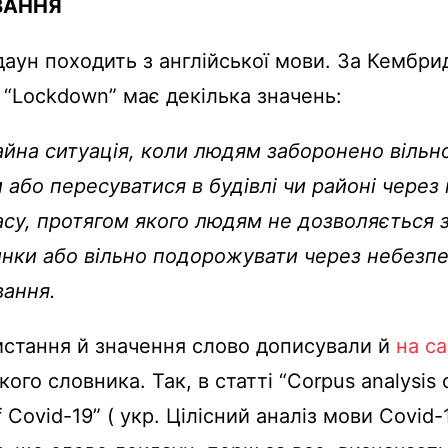
ВАННЯ
аун походить з англійської мови. За
Кембри
“
Lockdown” має декілька значень:
йна ситуація, коли людям заборонено вільн
 або пересуватися в будівлі чи районі через
асу, протягом якого людям не дозволяється 
инки або вільно подорожувати через небезп
ання.
стання й значення слово дописували й
на са
го словника. Так, в статті “Corpus analysis 
 Covid-19” ( укр. Цілісний аналіз мови Covid-