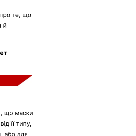
про те, що
я й
ает
є
, що маски
ід її типу,
, або для