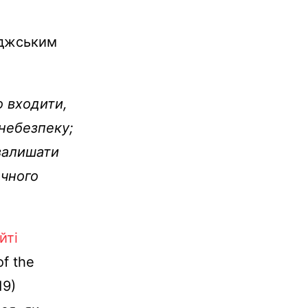
джським
о входити,
 небезпеку;
залишати
ечного
йті
of the
19)