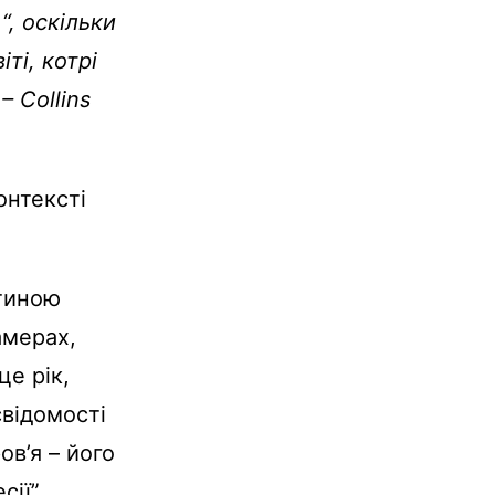
“, оскільки
ті, котрі
 Collins
онтексті
стиною
амерах,
це рік,
свідомості
в’я – його
сії”.