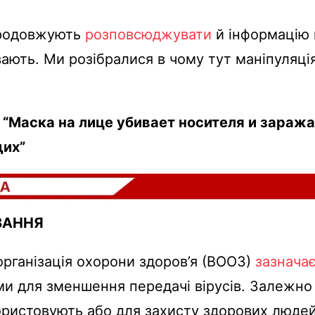
родовжують
розповсюджувати
й інформацію 
ають. Ми розібралися в чому тут маніпуляці
 “Маска на лице убивает носителя и зараж
их”
ВАННЯ
організація охорони здоров’я (ВООЗ)
зазнача
и для зменшення передачі вірусів. Залежно в
ристовують або для захисту здорових людей