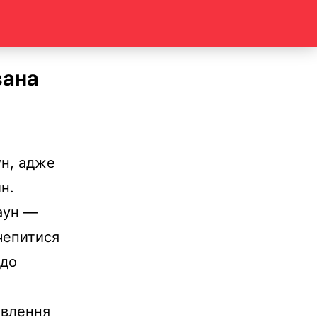
вана
ун, адже
н.
аун —
чепитися
 до
авлення