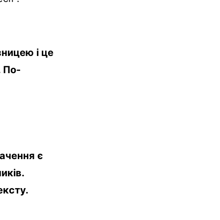
зницею і це
 По-
начення є
иків.
ексту.