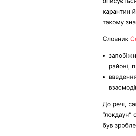
описується
карантин й
такому зна
Словник
Co
запобіжн
районі, 
введення
взаємоді
До речі, с
“локдаун” 
був зробл