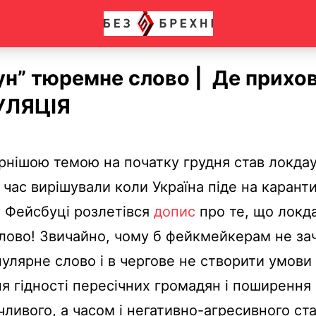
ун” тюремне слово | Де прихо
УЛЯЦІЯ
рнішою темою на початку грудня став локда
 час вирішували коли Україна піде на каранти
 Фейсбуці розлетівся
допис
про те, що локд
лово! Звичайно, чому б фейкмейкерам не за
пулярне слово і в чергове не створити умови
 гідності пересічних громадян і поширення
ливого, а часом і негативно-агресивного ст