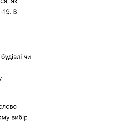
ся, як
-19. В
будівлі чи
у
слово
му вибір