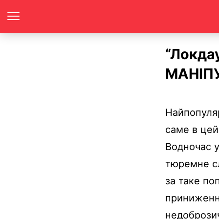
“Локда
МАНІП
Н
айпопуля
саме в цей
Водночас у
тюремне с
за таке по
приниження
недоброзич