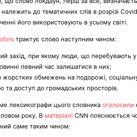
, що слово локдаун, перш за все, визначаєть
 належить до тематичних слів в розрізі Covid
ченні його використовують в усьому світі.
llins
трактує слово наступним чином:
ий захід, при якому люди, що перебувають у 
повинні певний час залишатися в них;
 жорстких обмежень на подорожі, соціальн
ю та доступ до громадських просторів.
аме лексикографи цього словника
оголосили
словом року. В
матеріалі
CNN пояснюється чо
ений саме таким чином: