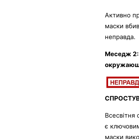
Активно п
маски вбив
неправда.
Меседж 2:
окружающ
СПРОСТУ
Всесвітня 
є ключовим
маски вико