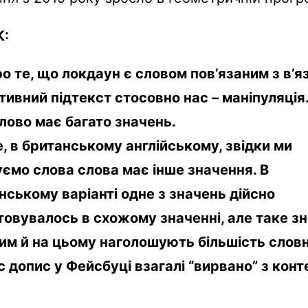
:
о те, що локдаун є словом пов’язаним з в’я
тивний підтекст стосовно нас – маніпуляція.
лово має багато значень.
, в британському англійському, звідки ми
ємо слова слова має інше значення. В
ському варіанті одне з значень дійсно
овувалось в схожому значенні, але таке з
им й на цьому наголошують більшість словн
 допис у Фейсбуці взагалі “вирвано” з конт