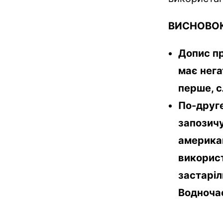
ВИСНОВОК
Допис пр
має нега
перше, с
По-друге
запозичу
американ
використ
застаріл
Водночас