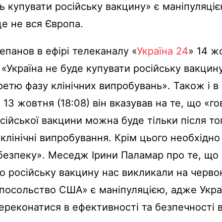
ь купувати російську вакцину» є маніпуляці
е не вся Європа.
панов в ефірі телеканалу «
Україна 24
» 14 ж
 «Україна не буде купувати російську вакцину
етю фазу клінічних випробувань». Також і в 
» 13 жовтня (18:08) він вказував на те, що «г
сійської вакцини можна буде тільки після тог
 клінічні випробування. Крім цього необхідно
 безпеку». Меседж Ірини Паламар про те, що
о російську вакцину нас викликали на черво
посольство США» є маніпуляцією, адже Укра
ереконатися в ефективності та безпечності 