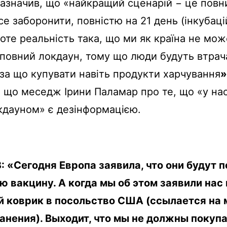
зазначив, що «найкращий сценарій − це повн
се заборонити, повністю на 21 день (інкубац
роте реальність така, що ми як країна не мо
повний локдаун, тому що люди будуть втрач
 за що купувати навіть продукти харчування
»
 що меседж Ірини Паламар про те, що «у на
кдауном» є дезінформацією.
 «Сегодня Европа заявила, что они будут п
ю вакцину. А когда мы об этом заявили нас
й коврик в посольство США (сс
ылается
на 
анения). Выходит, что мы не должны покуп