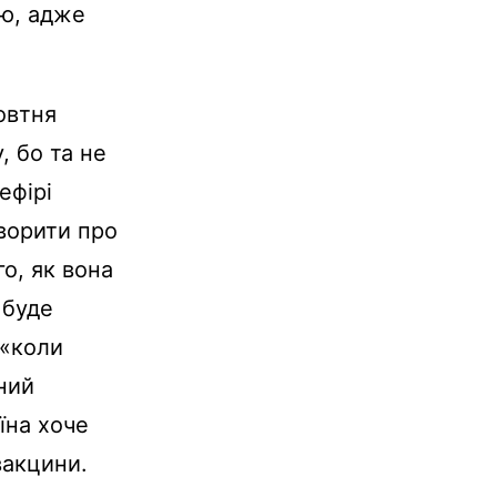
єю, адже
овтня
, бо та не
ефірі
оворити про
о, як вона
 буде
 «коли
ний
їна хоче
вакцини.