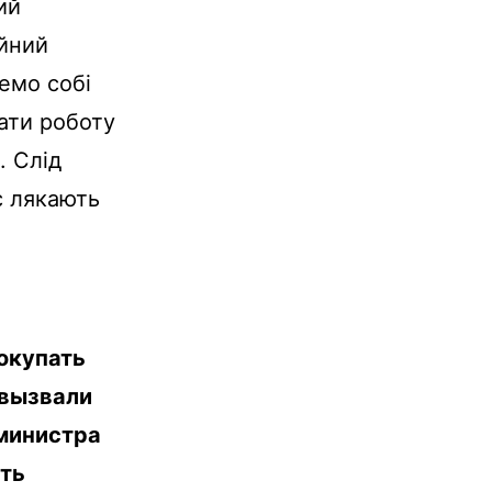
ий
ійний
жемо собі
ати роботу
. Слід
с лякають
окупать
 вызвали
министра
ать