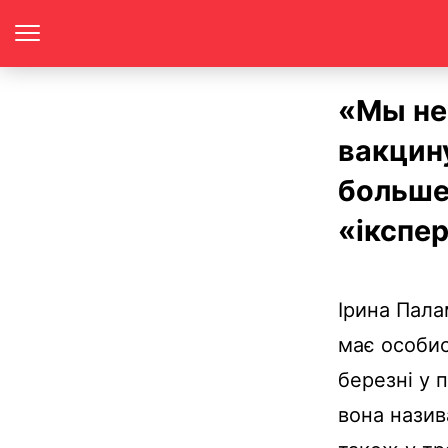
«Мы не
вакцину
больше
«ікспе
Ірина Пала
має особис
березні у 
вона назив