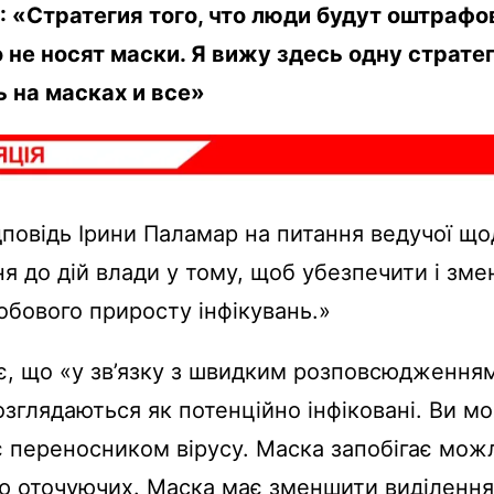
 «Стратегия того, что люди будут оштрафо
 не носят маски. Я вижу здесь одну страте
 на масках и все»
дповідь Ірини Паламар на питання ведучої щод
я до дій влади у тому, щоб убезпечити і зм
добового приросту інфікувань.»
є, що «у зв’язку з швидким розповсюдженням
озглядаються як потенційно інфіковані. Ви м
є переносником вірусу. Маска запобігає мо
ю оточуючих. Маска має зменшити виділення