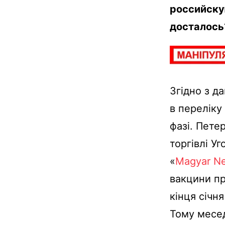
российску
досталось
Згідно з д
в переліку
фазі. Пете
торгівлі У
«
Magyar N
вакцини пр
кінця січн
Тому месед