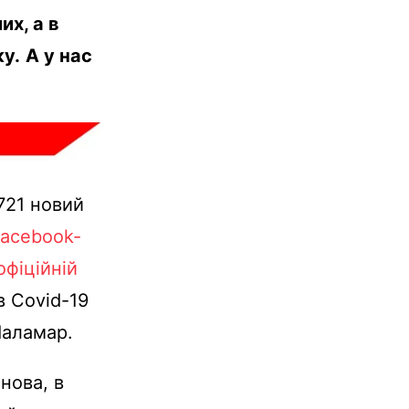
х, а в
ку.
А у нас
721 новий
acebook-
офіційній
в Covid-19
Паламар.
нова, в