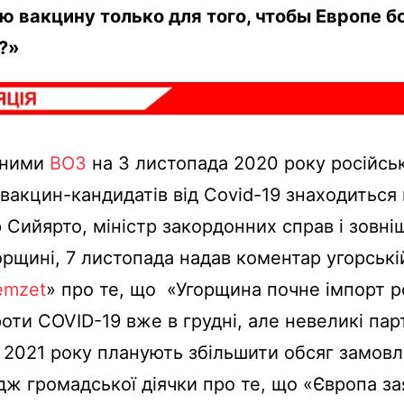
ю вакцину только для того, чтобы Европе 
?»
аними
ВОЗ
на 3 листопада 2020 року російсь
 вакцин-кандидатів від Covid-19 знаходиться 
р Сийярто, міністр закордонних справ і зовні
горщині, 7 листопада надав коментар угорській
emzet
» про те, що «Угорщина почне імпорт р
оти COVID-19 вже в грудні, але невеликі парті
я 2021 року планують збільшити обсяг замовл
ж громадської діячки про те, що «Європа за