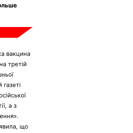
больше
ка вакцина
на третій
шньої
 газеті
осійської
ї, а з
ення».
явила, що