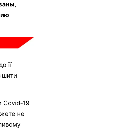
ваны,
гию
о її
еншити
 Covid-19
ожете не
жливому