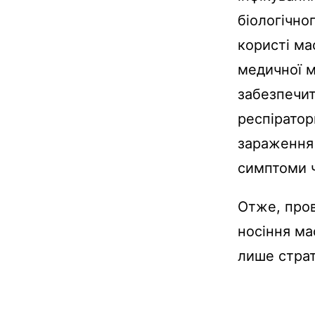
біологічно
користі ма
медичної м
забезпечит
респіратор
зараження 
симптоми ч
Отже, пров
носіння ма
лише страт