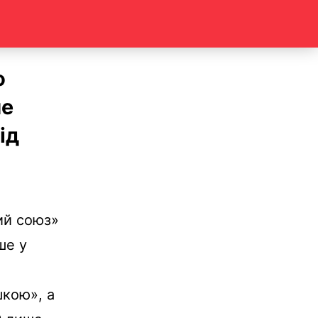
ю
пе
ід
ий союз»
ше у
шкою», а