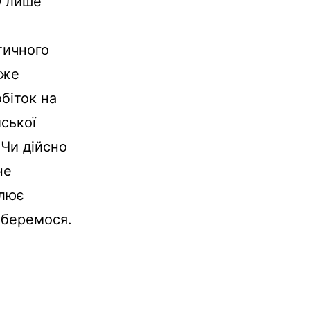
9 лише
тичного
йже
біток на
йської
 Чи дійсно
не
улює
зберемося.