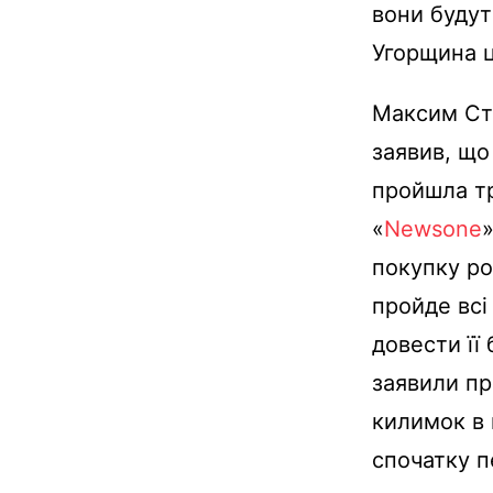
вони будут
Угорщина ц
Максим Сте
заявив, що
пройшла тр
«
Newsone
покупку ро
пройде всі
довести її
заявили пр
килимок в 
спочатку п