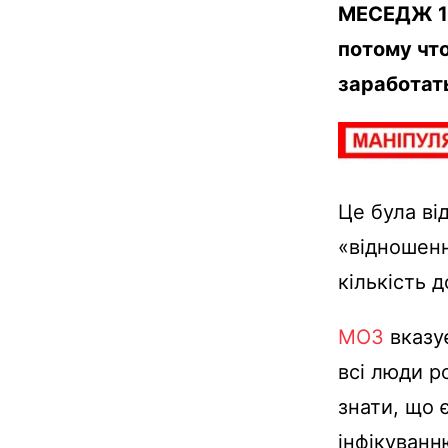
МЕСЕДЖ 1:
потому что
заработать
Це була ві
«відношенн
кількість 
МОЗ
вказу
всі люди р
знати, що 
інфікуванн