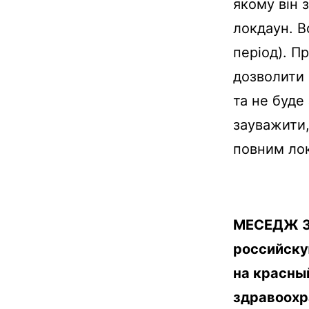
якому він 
локдаун. В
період). П
дозволити 
та не буде
зауважити,
повним ло
МЕСЕДЖ 3:
российску
на красны
здравоохр