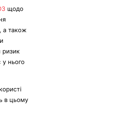
ОЗ
щодо
ня
, а також
ни
 ризик
 у нього
користі
ь в цьому