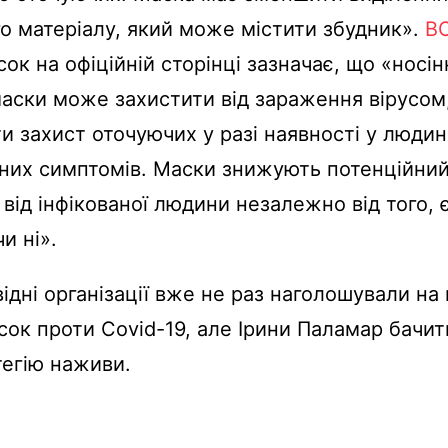
го матеріалу, який може містити збудник».
В
сок на офіційній сторінці зазначає, що «носін
аски може захистити від зараження вірусом
и захист оточуючих у разі наявності у люди
них симптомів. Маски знижують потенційний
від інфікованої людини незалежно від того, є
и ні».
ідні організації вже не раз наголошували на 
сок проти Covid-19, але Ірини Паламар бачит
егію наживи.