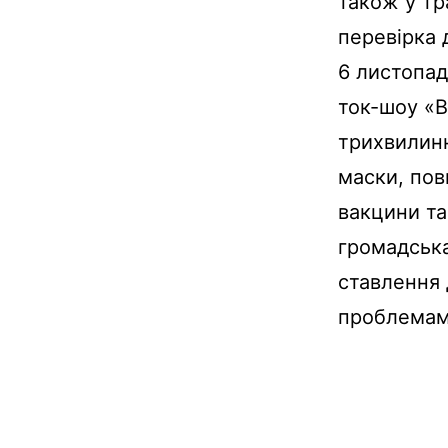
також у тр
перевірка д
6 листопад
ток-шоу «В
трихвилинн
маски, пов
вакцини та
громадськ
ставлення
проблемами