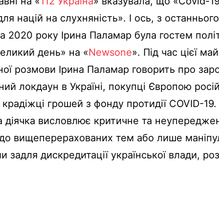
авні на «
112 Україна
» вказувала, що «Covid-1
ля націй на слухняність». І ось, з останнього
а 2020 року Ірина Паламар була гостем полі
еликий день» на «
Newsone
». Під час цієї ма
ої розмови Ірина Паламар говорить про заро
ний локдаун в Україні, покупці Європою росі
 крадіжці грошей з фонду протидії COVID-19.
а діячка висловлює критичне та неупередже
 до вищеперерахованих тем або лише маніп
 задля дискредитації української влади, ро