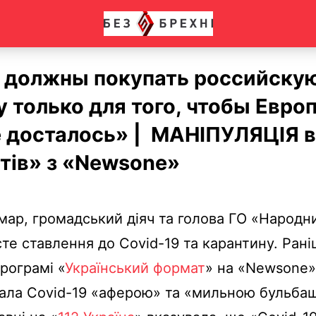
 должны покупать российску
 только для того, чтобы Евро
 досталось» | МАНІПУЛЯЦІЯ в
ртів» з «Newsone»
мар, громадський діяч та голова ГО «Народн
те ставлення до Covid-19 та карантину. Рані
програмі «
Український формат
» на «Newsone»
ала Covid-19 «аферою» та «мильною бульба