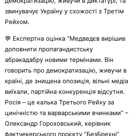
демократизацію, живучи в диктатурі, та
звинувачує Україну у схожості з Третім
Рейхом.
💬 Експертна оцінка “Медведєв вирішив
доповнити пропагандистську
абракадабру новими термінами. Він
говорить про демократизацію, живучи в
країні, де знищена опозиція, вільні медіа
виїхали, партійна конкуренція відсутня.
Росія – це калька Третього Рейху за
цинічністю та варварськими вчинками” –
Олександр Гороховський, керівник
фактчекерського проєкту “БезБрехні”