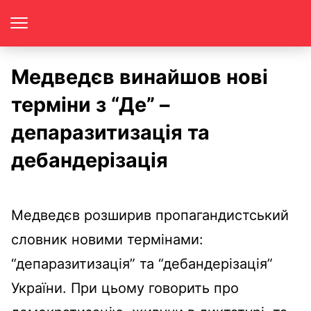
Медведєв винайшов нові
терміни з “Де” –
депаразитизація та
дебандерізація
Медведєв розширив пропагандистський
словник новими термінами:
“депаразитизація” та “дебандерізація”
України. При цьому говорить про