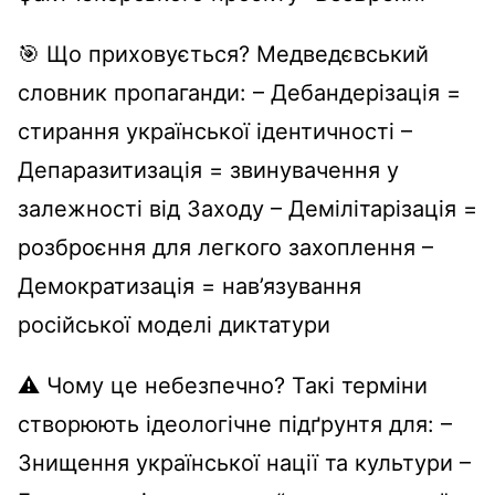
🎯 Що приховується? Медведєвський
словник пропаганди: – Дебандерізація =
стирання української ідентичності –
Депаразитизація = звинувачення у
залежності від Заходу – Демілітарізація =
розброєння для легкого захоплення –
Демократизація = нав’язування
російської моделі диктатури
⚠️ Чому це небезпечно? Такі терміни
створюють ідеологічне підґрунтя для: –
Знищення української нації та культури –