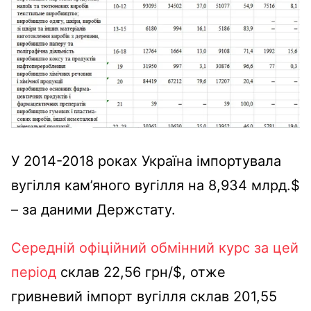
У 2014-2018 роках Україна імпортувала
вугілля кам’яного вугілля на 8,934 млрд.$
– за даними Держстату.
Середній офіційний обмінний курс за цей
період
склав 22,56 грн/$, отже
гривневий імпорт вугілля склав 201,55