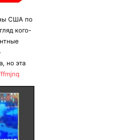
аны США по
гляд кого-
антные
о
, но эта
c/ffmjnq