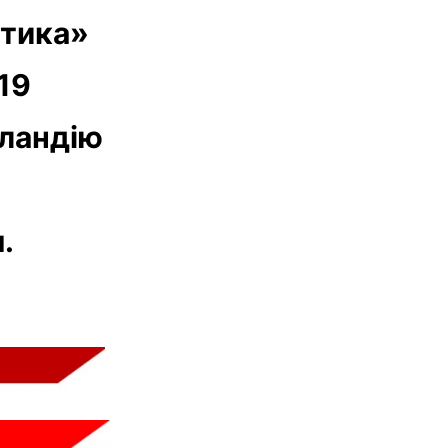
ктика»
19
нландію
.