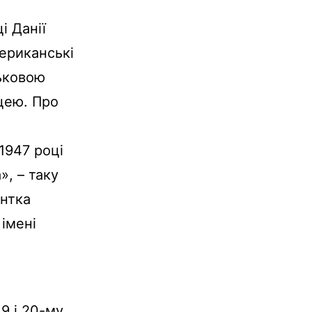
і Данії
мериканські
ськовою
цею. Про
1947 році
, – таку
ентка
 імені
9 і 20-му