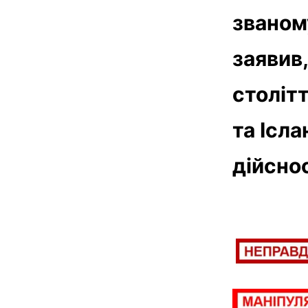
званом
заявив
століт
та Ісла
дійснос