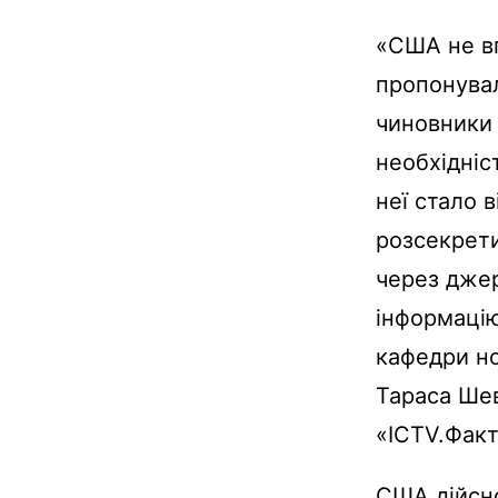
«США не вп
пропонувал
чиновники 
необхідні
неї стало 
розсекрети
через джер
інформацію
кафедри нов
Тараса Шев
«ICTV.Фак
США дійсно