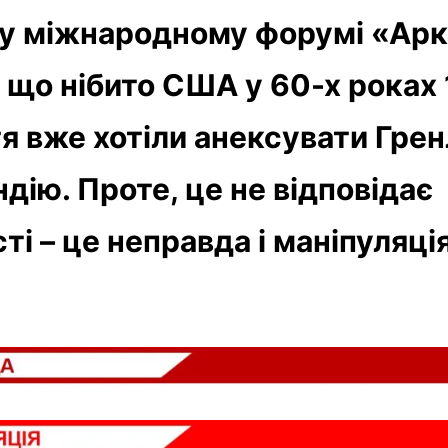
у міжнародному форумі «Ар
, що нібито США у 60-х роках 
тя вже хотіли анексувати Гре
ндію. Проте, це не відповідає
ті – це неправда і маніпуляція