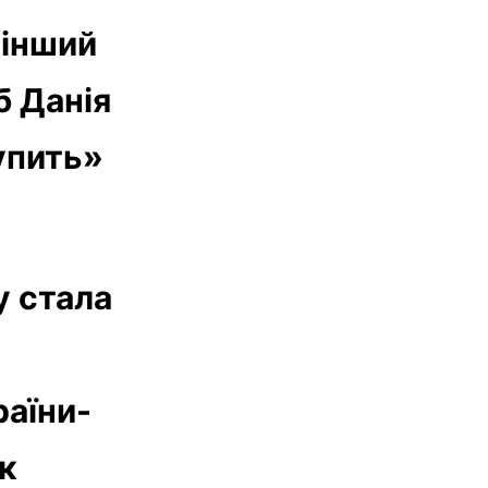
 інший
б Данія
упить»
у стала
раїни-
ак