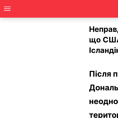
Неправд
що США
Ісланді
Після 
Дональ
неодно
терито