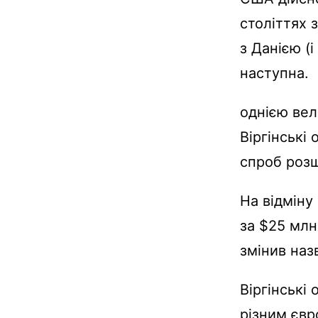
століттях 
з Данією (і
наступна.
однією вел
Віргінські
спроб розш
На відміну
за $25 млн
змінив наз
Віргінські
різним євр