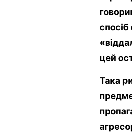
говори
спосіб
«відда
цей ос
Така р
предме
пропаг
агресор