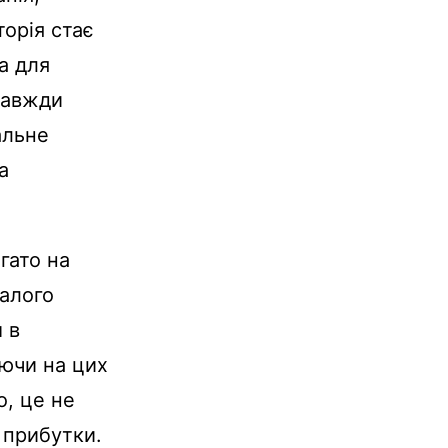
торія стає
а для
 завжди
альне
а
гато на
валого
 в
ючи на цих
о, це не
 прибутки.