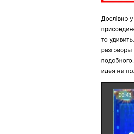
Дослівно у
присоедине
то удивить
разговоры
подобного.
идея не п