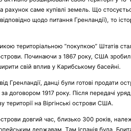
за рахунок саме купівлі земель. Що стосуєть
 відповідно щодо питання Гренландії), то істо
икою територіальною “покупкою” Штатів ста
 острови. Починаючи з 1867 року, США зробил
ирити свій вплив у Карибському басейні.
 від Гренландії, данці були готові продати о
 за договором 1917 року. Після передачі уря
ву території на Віргінські острови США.
 острови довгий час, близько 300 років, нале
опейським державам. Там Іспанія була, Брита