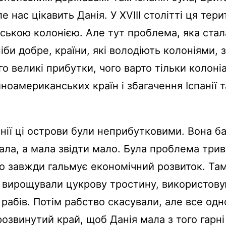
е нас цікавить Данія. У XVIII столітті ця тери
ською колонією. Але тут проблема, яка стал
 ніби добре, країни, які володіють колоніями,
го великі прибутки, чого варто тільки колоні
ноамериканських країн і збагачення Іспанії т
нії ці острови були неприбутковими. Вона ба
ала, а мала звідти мало. Була проблема три
о завжди гальмує економічний розвиток. Там
 вирощували цукрову тростину, використову
 рабів. Потім рабство скасували, але все одн
розвинутий край, щоб Данія мала з того гарні