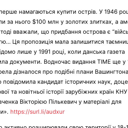
ерше намагаються купити острів. У 1946 роц
и за нього $100 млн у золотих злитках, а а
тоді вважали, що придбання острова є “вій
стю… Ця пропозиція мала залишитися таємни
відомо лише у 1991 році, коли данська газета
ла документи. Водночас видання TIME ще у 
ела дізналося про подібні плани Вашингтона»
 повідомила кандидат історичних наук, доц
ої та новітньої історії зарубіжних країн КНУ
ченка Вікторією Пількевич у матеріалі для
ти».
https://surl.li/audxur
 активно розширювали свою території у 18-1