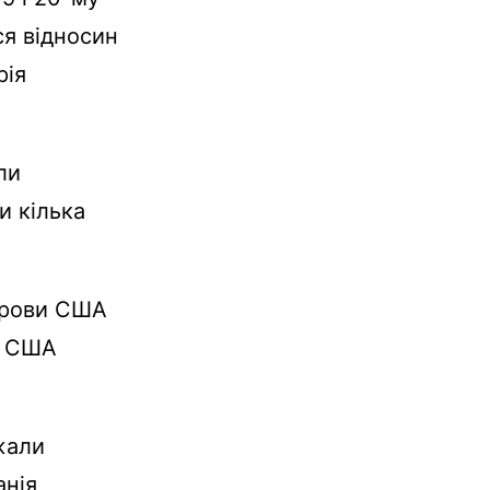
ся відносин
рія
ли
и кілька
строви США
д США
жали
нія,