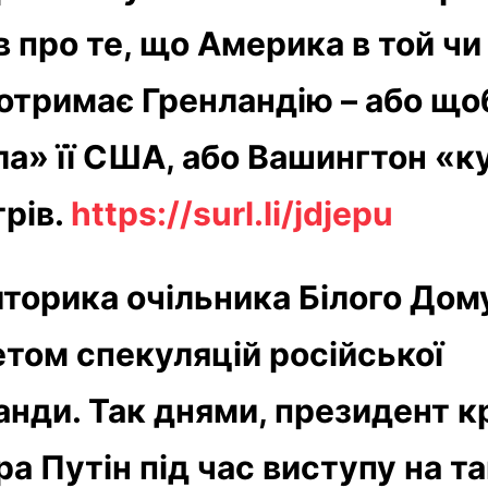
в про те, що Америка в той чи
 отримає Гренландію – або що
ла» її США, або Вашингтон «к
трів.
https://surl.li/jdjepu
иторика очільника Білого Дом
том спекуляцій російської
анди. Так днями, президент к
а Путін під час виступу на т