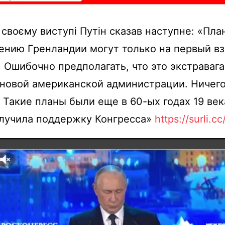
 своєму виступі Путін сказав наступне: «Пл
нию Гренландии могут только на первый вз
. Ошибочно предполагать, что это экстраваг
 новой американской администрации. Ничег
 Такие планы были еще в 60-ых годах 19 века
олучила поддержку Конгресса»
https://surli.c