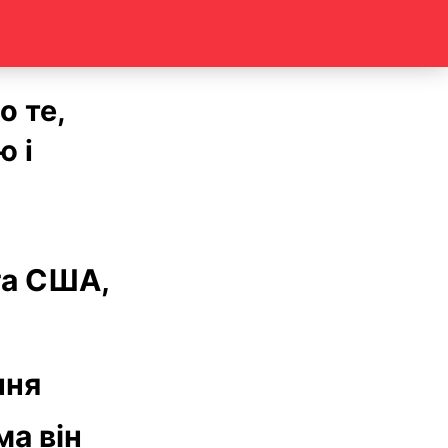
о те,
ю і
та США,
ння
ма він