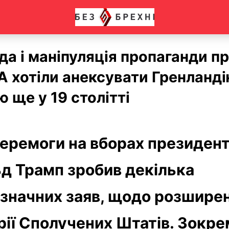
а і маніпуляція пропаганди пр
 хотіли анексувати Гренланді
ю ще у 19 столітті
перемоги на вборах президен
д Трамп зробив декілька
значних заяв, щодо розшире
рії Сполучених Штатів. Зокре