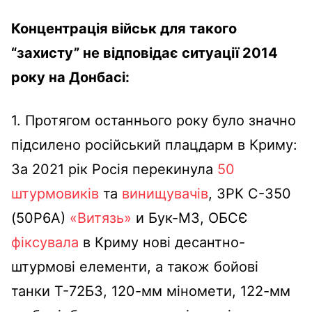
Концентрація військ для такого
“захисту” не відповідає ситуації 2014
року на Донбасі:
1. Протягом останнього року було значно
підсилено російський плацдарм в Криму:
За 2021 рік Росія перекинула
50
штурмовиків
та
винищувачів
, ЗРК С-350
(50Р6А)
«Витязь»
и Бук-М3, ОБСЄ
фіксувала
в Криму нові десантно-
штурмові елементи, а також бойові
танки Т-72Б3, 120-мм міномети, 122-мм