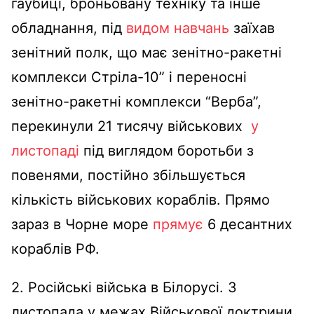
гаубиці, броньовану техніку та інше
обладнання, під
видом навчань
заїхав
зенітний полк, що має зенітно-ракетні
комплекси Стріла-10” і переносні
зенітно-ракетні комплекси “Верба”,
перекинули 21 тисячу військових
у
листопаді
під виглядом боротьби з
повенями, постійно збільшується
кількість військових кораблів. Прямо
зараз в Чорне море
прямує
6 десантних
кораблів РФ.
2. Російські війська в Білорусі. З
листопада у межах Військової доктрини