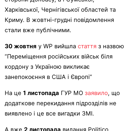
Харківської, Чернігівської областей та
Криму. В жовтні-грудні повідомлення
стали вже публічними.
30 жовтня
у WP вийшла
стаття
з назвою
“Переміщення російських військ біля
кордону з Україною викликає
занепокоєння в США і Європі”
На це
1 листопада
ГУР МО
заявило
, що
додаткове перекидання підрозділів не
виявлено і це все вигадки ЗМІ.
А вже
2 листопада
видання Politico