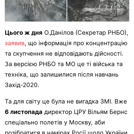
Цього ж дня
О.Данілов (Секретар РНБО),
заявив
, що інформація про концентрацію
та скупчення не відповідають дійсності.
За версією РНБО та МО це ті війська та
техніка, що залишилися після навчань
Захід-2020.
Та для світу це була не вигадка ЗМІ. Вже
6 листопада
директор ЦРУ Вільям Бернс
спеціально полетів у Москву, аби
розібратися в намірах Росії щодо України