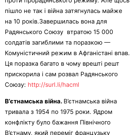
проти прорадянського режиму. Але щось
пішло не так і війна затягнулась майже
на 10 років.Завершилась вона для
Радянського Союзу втратою 15 000
солдатів загиблими та поразкою —
Комуністичний режим в Афганістані впав.
Ця поразка багато в чому врешті решт
прискорила і сам розвал Радянського
Союзу:
http://surl.li/hacml
В’єтнамська війна.
В’єтнамська війна
тривала з 1954 по 1975 роки. Ядром
конфлікту було бажання Північного
В’єтнаму, який переміг французьку