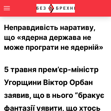
Неправдивість наративу,
що «ядерна держава не
може програти не ядерній»
5 травня прем’єр-міністр
Угорщини Віктор Орбан
заявив, що в нього “бракує
фантазії уявити, що хтось