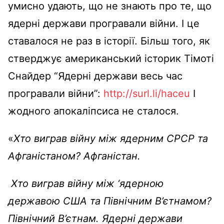
умисно удають, що не знають про те, що
ядерні держави програвали війни. І це
ставалося не раз в історії. Більш того, як
стверджує американський історик Тімоті
Снайдер “Ядерні держави весь час
програвали війни”:
http://surl.li/haceu
І
жодного апокаліпсиса не сталося.
«
Хто виграв війну між ядерним СРСР та
Афганістаном? Афганістан.
Хто виграв війну між ‘ядерною
державою США та Північним В’єтнамом?
Північний В’єтнам. Ядерні держави