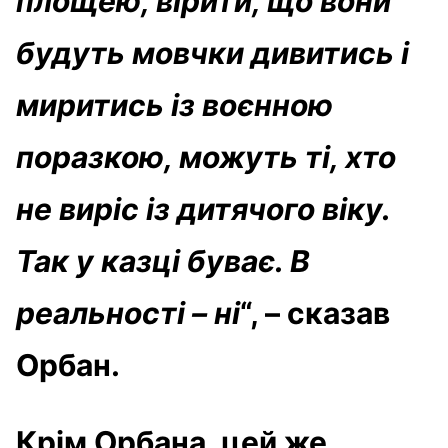
площею, вірити, що вони
будуть мовчки дивитись і
миритись із воєнною
поразкою, можуть ті, хто
не виріс із дитячого віку.
Так у казці буває. В
реальності – ні
“, – сказав
Орбан.
Крім Орбана, цей же