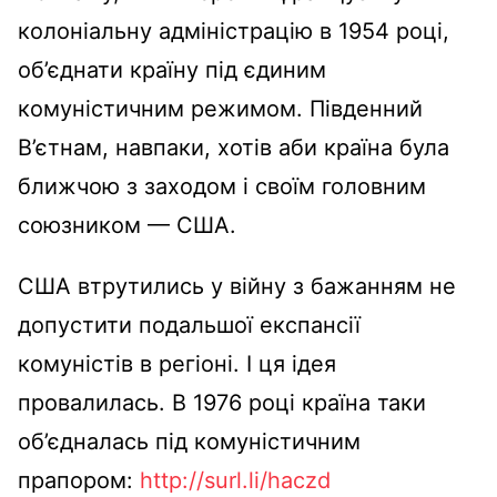
колоніальну адміністрацію в 1954 році,
об’єднати країну під єдиним
комуністичним режимом. Південний
В’єтнам, навпаки, хотів аби країна була
ближчою з заходом і своїм головним
союзником — США.
США втрутились у війну з бажанням не
допустити подальшої експансії
комуністів в регіоні. І ця ідея
провалилась. В 1976 році країна таки
об’єдналась під комуністичним
прапором:
http://surl.li/haczd