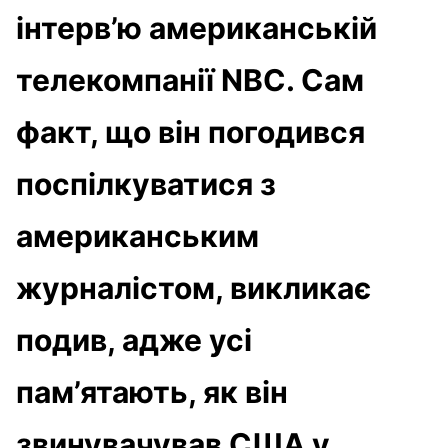
інтерв’ю американській
телекомпанії NBC. Сам
факт, що він погодився
поспілкуватися з
американським
журналістом, викликає
подив, адже усі
пам’ятають, як він
звинувачував США у