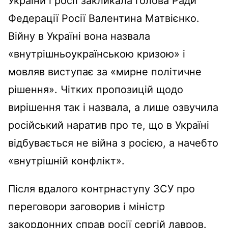
України і росії закликала голова Ради
Федерації Росії Валентина Матвієнко.
Війну в Україні вона назвала
«внутрішньоукраїнською кризою» і
мовляв виступає за «мирне політичне
рішення». Чітких пропозицій щодо
вирішення так і назвала, а лише озвучила
російський наратив про те, що в Україні
відбувається не війна з росією, а начебто
«внутрішній конфлікт».
Після вдалого контрнаступу ЗСУ про
переговори заговорив і міністр
закордонних справ росії сергій лавров.