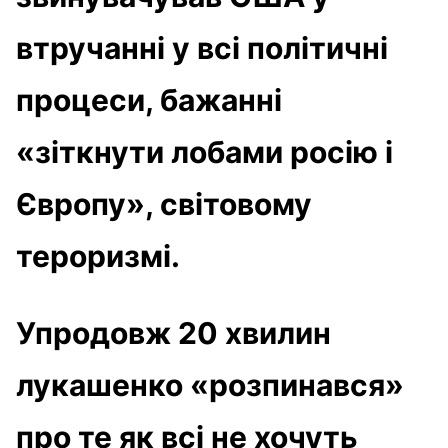
втручанні у всі політичні
процеси, бажанні
«зіткнути лобами росію і
Європу», світовому
тероризмі.
Упродовж 20 хвилин
лукашенко «розпинався»
про те як всі не хочуть