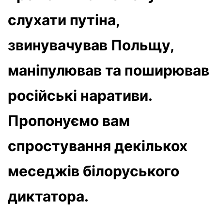
слухати путіна,
звинувачував Польщу,
маніпулював та поширював
російські наративи.
Пропонуємо вам
спростування декількох
меседжів білоруського
диктатора.