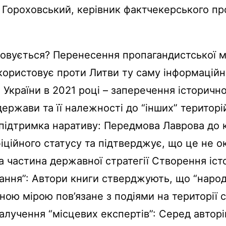
Гороховський, керівник фактчекерського пр
овується? Перенесення пропагандистської м
ористовує проти Литви ту саму інформаційн
 України в 2021 році – заперечення історичн
держави та її належності до “інших” територі
підтримка наративу: Передмова Лаврова до 
фіційного статусу та підтверджує, що це не 
, а частина державної стратегії Створення іс
ання”: Автори книги стверджують, що “нар
ною мірою пов’язане з подіями на території 
Залучення “місцевих експертів”: Серед авторі