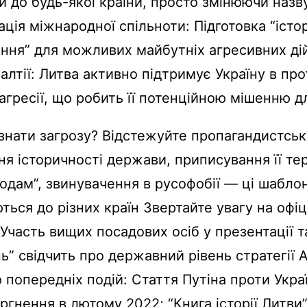
и до будь-якої країни, просто змінюючи наз
ція міжнародної спільноти: Підготовка “істо
ння” для можливих майбутніх агресивних ді
Балтії: Литва активно підтримує Україну в пр
 агресії, що робить її потенційною мішенню 
ізнати загрозу? Відстежуйте пропагандистськ
я історичності держави, приписування її те
одам”, звинувачення в русофобії — ці шабло
ться до різних країн Звертайте увагу на офіц
: Участь вищих посадових осіб у презентації 
ь” свідчить про державний рівень стратегії 
 попередніх подій: Стаття Путіна проти Украї
ргнення в лютому 2022; “Книга історії Литви”