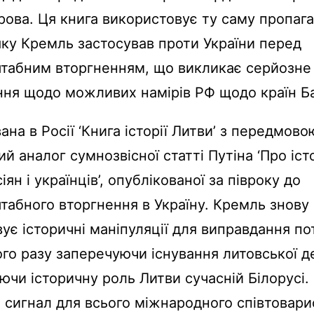
рова. Ця книга використовує ту саму пропаг
ку Кремль застосував проти України перед
табним вторгненням, що викликає серйозне
ня щодо можливих намірів РФ щодо країн Ба
ана в Росії ‘Книга історії Литви’ з передмов
й аналог сумнозвісної статті Путіна ‘Про іс
іян і українців’, опублікованої за півроку до
абного вторгнення в Україну. Кремль знову
ує історичні маніпуляції для виправдання по
ього разу заперечуючи існування литовської 
ючи історичну роль Литви сучасній Білорусі.
сигнал для всього міжнародного співтовари