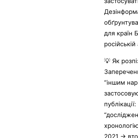
застосуват
Дезінформа
обґрунтува
для країн 
російській
💡 Як розп
Запереченн
“іншим нар
застосовую
публікації
“досліджен
хронологію
2021 → вто