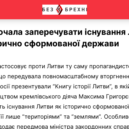
очала заперечувати існування
орично сформованої держави
астосовує проти Литви ту саму пропагандист
що передувала повномасштабному вторгнен
осії презентували “Книгу історії Литви”, в як
ицтвом кремлівського діяча Максима Григорє
ь існування Литви як історично сформовано
її лише “територіями” та “землями”. Особлив
 додає передмова міністра закордонних справ