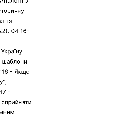
Аналогії з
історичну
таття
2). 04:16-
Україну.
: шаблони
:16 – Якщо
у”,
47 –
о сприйняти
амним