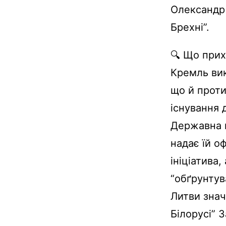
Олександр 
Брехні”.
🔍 Що прих
Кремль вик
що й проти
існування 
Державна 
надає їй о
ініціатива
“обґрунтув
Литви знач
Білорусі” 