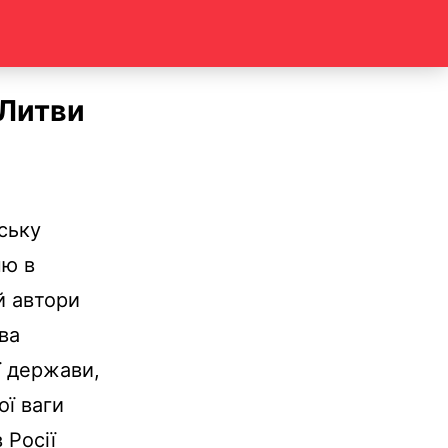
 Литви
ську
ню в
ій автори
ва
ї держави,
ої ваги
 Росії