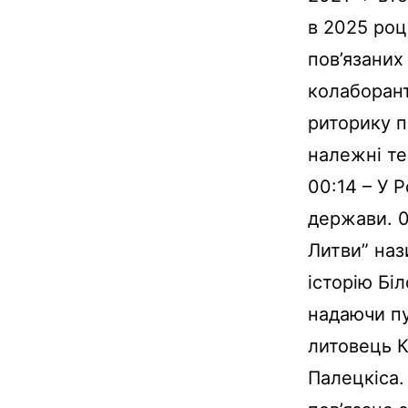
в 2025 роц
пов’язаних
колаборант
риторику п
належні те
00:14 – У Р
держави. 0
Литви” наз
історію Бі
надаючи пу
литовець К
Палецкіса.