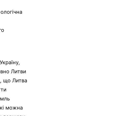
нологічна
го
Україну,
овно Литви
, що Литва
гти
емль
які можна