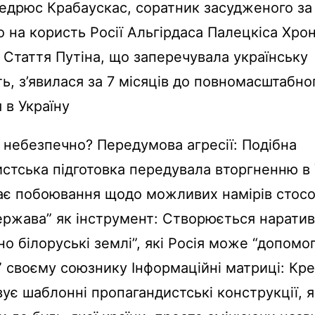
едрюс Крабаускас, соратник засудженого за
 на користь Росії Альгірдаса Палецкіса Хро
: Стаття Путіна, що заперечувала українську
ь, з’явилася за 7 місяців до повномасштабно
 в Україну
 небезпечно? Передумова агресії: Подібна
стська підготовка передувала вторгненню в 
ає побоювання щодо можливих намірів стос
ржава” як інструмент: Створюється наратив
нно білоруські землі”, які Росія може “допомо
 своєму союзнику Інформаційні матриці: Кр
ує шаблонні пропагандистські конструкції, 