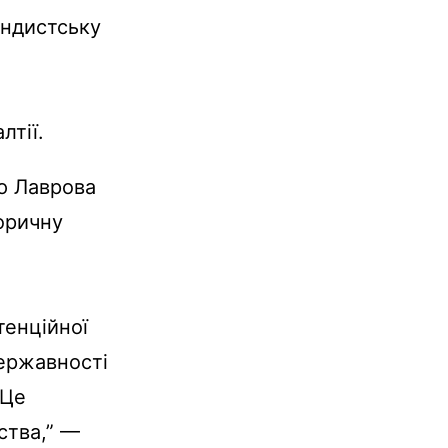
андистську
лтії.
ою Лаврова
торичну
тенційної
державності
 Це
ства,” —