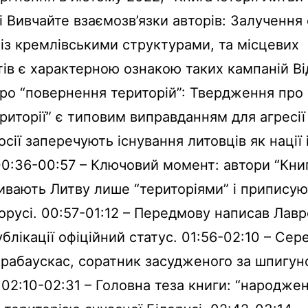
і Вивчайте взаємозв’язки авторів: Залучення 
 із кремлівськими структурами, та місцевих
ів є характерною ознакою таких кампаній В
ро “повернення територій”: Твердження про 
риторії” є типовим виправданням для агресії
осії заперечують існування литовців як нації 
0:36-00:57 – Ключовий момент: автори “Книги
ивають Литву лише “територіями” і приписуют
лорусі. 00:57-01:12 – Передмову написав Лавр
блікації офіційний статус. 01:56-02:10 – Сере
рабаускас, соратник засудженого за шпигун
 02:10-02:31 – Головна теза книги: “народже