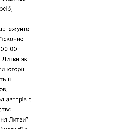
осіб,
ідстежуйте
“ісконно
 00:00-
і Литви як
 історії
ь її
ов,
д авторів є
ство
ння Литви”