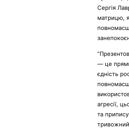
Сергія Лав
матрицю, я
повномасш
занепокоєн
“Презентов
— це прями
єдність рос
повномасшт
використов
агресії, ц
та припису
тривожний 