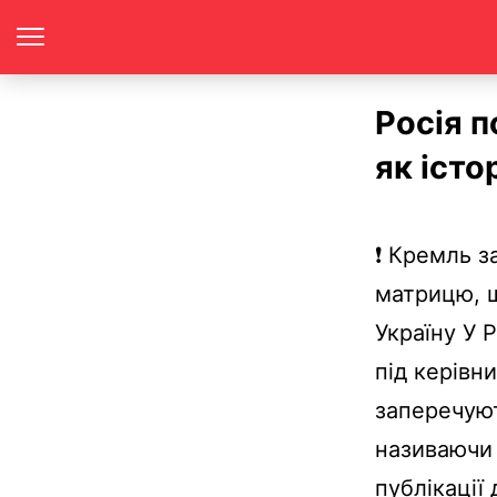
Росія п
як іст
❗ Кремль з
матрицю, 
Україну У Р
під керівн
заперечуют
називаючи 
публікації