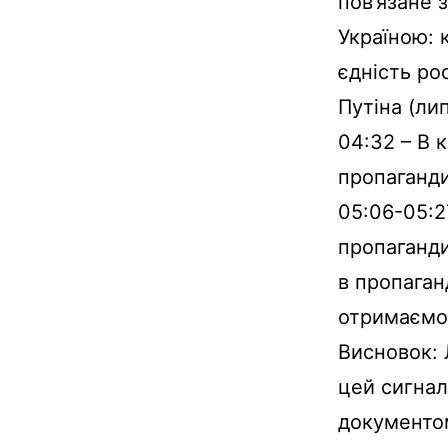
пов’язане з
Україною: 
єдність рос
Путіна (ли
04:32 – В 
пропаганди
05:06-05:2
пропаганди
в пропаган
отримаємо 
Висновок: 
цей сигнал
документом