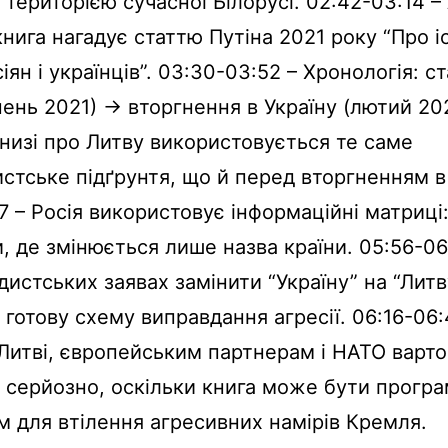
 територією сучасної Білорусі. 02:42-03:14 – 
книга нагадує статтю Путіна 2021 року “Про 
іян і українців”. 03:30-03:52 – Хронологія: с
пень 2021) → вторгнення в Україну (лютий 202
книзі про Литву використовується те саме
стське підґрунтя, що й перед вторгненням в 
7 – Росія використовує інформаційні матриці
, де змінюється лише назва країни. 05:56-06
дистських заявах замінити “Україну” на “Литв
готову схему виправдання агресії. 06:16-06:
Литві, європейським партнерам і НАТО варт
 серйозно, оскільки книга може бути прогр
 для втілення агресивних намірів Кремля.