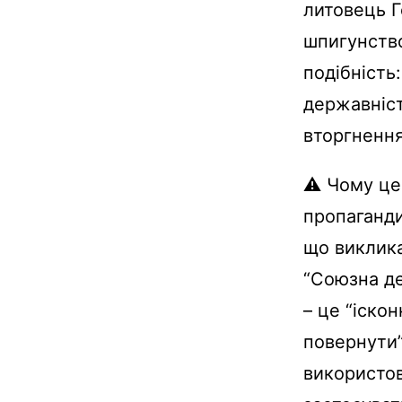
литовець Г
шпигунство
подібність
державніст
вторгнення
⚠️ Чому це
пропаганди
що виклик
“Союзна де
– це “іско
повернути”
використов