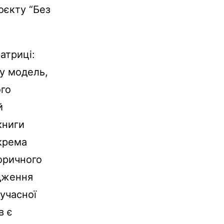
оєкту “Без
атриці:
у модель,
ого
й
книги
окрема
торичного
одження
сучасної
в є