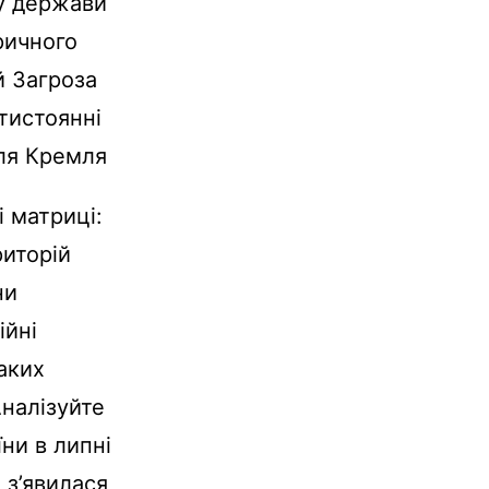
ву держави
ричного
й Загроза
отистоянні
для Кремля
і матриці:
риторій
ни
ійні
таких
Аналізуйте
ни в липні
 з’явилася