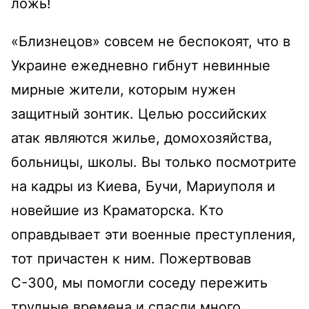
ложь!
«Близнецов» совсем не беспокоят, что в
Украине ежедневно гибнут невинные
мирные жители, которым нужен
защитный зонтик. Целью российских
атак являются жилье, домохозяйства,
больницы, школы. Вы только посмотрите
на кадры из Киева, Бучи, Мариуполя и
новейшие из Краматорска. Кто
оправдывает эти военные преступления,
тот причастен к ним. Пожертвовав
С-300, мы помогли соседу пережить
трудные времена и спасли много