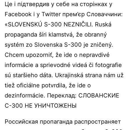
Це і підтвердив у себе на сторінках у
Facebook і у Twitter прем’єр Словаччини:
«SLOVENSKÚ S-300 NEZNIČILI. Ruská
propaganda šíri klamstvá, že obranný
systém zo Slovenska S-300 je zničený.
Chcem upozorniť, že ide o nepravdivé
informácie a sprievodné videá či fotografie
sú staršieho dáta. Ukrajinská strana nám už
tiež oficiálne potvrdila, že ide o
dezinformácie. Переклад: СЛОВАНСКИЕ
С-300 НЕ УНИЧТОЖЕНЫ
Российская пропаганда распространяет