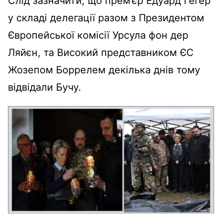
Слід зазначити, що прем’єр Едуард Гегер
у складі делегації разом з Президентом
Європейської комісії Урсула фон дер
Ляйєн, та Високий представником ЄС
Жозепом Боррелем декілька днів тому
відвідали Бучу.