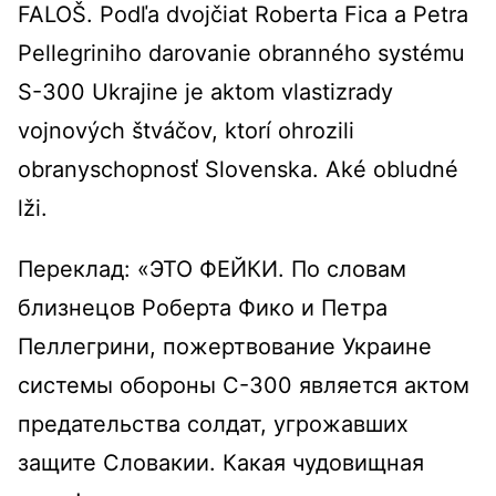
FALOŠ. Podľa dvojčiat Roberta Fica a Petra
Pellegriniho darovanie obranného systému
S-300 Ukrajine je aktom vlastizrady
vojnových štváčov, ktorí ohrozili
obranyschopnosť Slovenska. Aké obludné
lži.
Переклад: «ЭТО ФЕЙКИ. По словам
близнецов Роберта Фико и Петра
Пеллегрини, пожертвование Украине
системы обороны С-300 является актом
предательства солдат, угрожавших
защите Словакии. Какая чудовищная