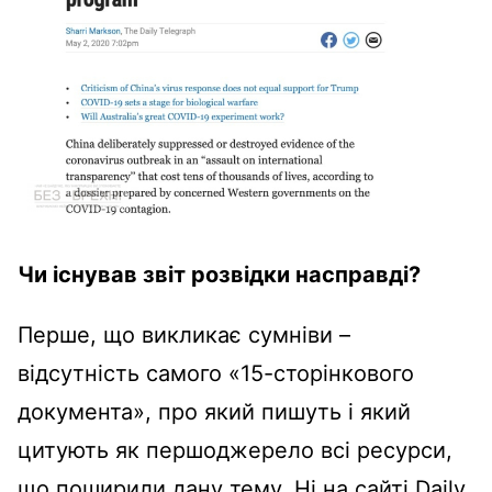
Чи існував звіт розвідки насправді
?
Перше, що викликає сумніви –
відсутність самого «15-сторінкового
документа», про який пишуть і який
цитують як першоджерело всі ресурси,
що поширили дану тему. Ні на сайті Daily