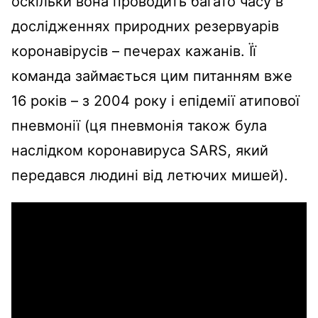
оскільки вона проводить багато часу в
дослідженнях природних резервуарів
коронавірусів – печерах кажанів. Її
команда займається цим питанням вже
16 років – з 2004 року і епідемії атипової
пневмонії (ця пневмонія також була
наслідком коронавируса SARS, який
передався людині від летючих мишей).