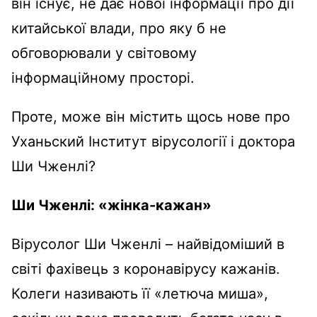
він існує, не дає нової інформації про дії
китайської влади, про яку б не
обговорювали у світовому
інформаційному просторі.
Проте, може він містить щось нове про
Уханьский Інститут вірусології і доктора
Ши Чженлі?
Ши Чженлі: «жінка-кажан»
Вірусолог Ши Чженлі – найвідоміший в
світі фахівець з коронавірусу кажанів.
Колеги називають її «летюча миша»,