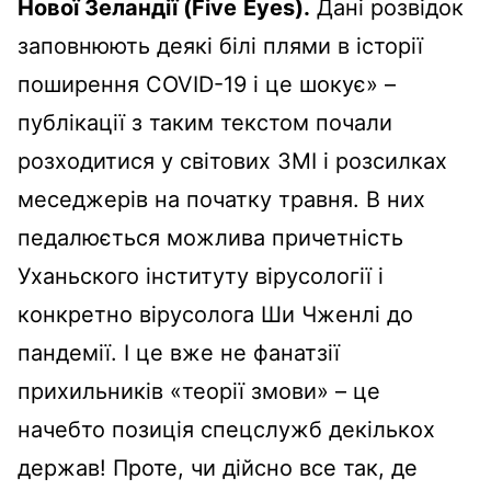
Нової Зеландії (
Five
Eyes
).
Дані розвідок
заповнюють деякі білі плями в історії
поширення COVID-19 і це шокує» –
публікації з таким текстом почали
розходитися у світових ЗМІ і розсилках
меседжерів на початку травня. В них
педалюється можлива причетність
Уханьского інституту вірусології і
конкретно вірусолога Ши Чженлі до
пандемії. І це вже не фанатзії
прихильників «теорії змови» – це
начебто позиція спецслужб декількох
держав! Проте, чи дійсно все так, де