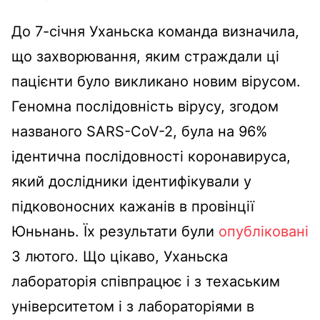
До 7-січня Уханьска команда визначила,
що захворювання, яким страждали ці
пацієнти було викликано новим вірусом.
Геномна послідовність вірусу, згодом
названого SARS-CoV-2, була на 96%
ідентична послідовності коронавируса,
який дослідники ідентифікували у
підковоносних кажанів в провінції
Юньнань. Їх результати були
опубліковані
3 лютого. Що цікаво, Уханьска
лабораторія співпрацює і з техаським
університетом і з лабораторіями в