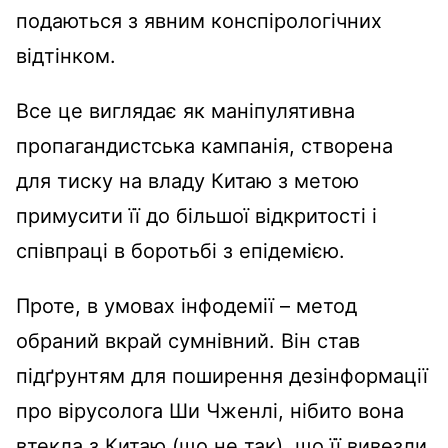
подаються з явним конспірологічних
відтінком.
Все це виглядає як маніпулятивна
пропагандистська кампанія, створена
для тиску на владу Китаю з метою
примусити її до більшої відкритості і
співпраці в боротьбі з епідемією.
Проте, в умовах інфодемії – метод
обраний вкрай сумнівний. Він став
підґрунтям для поширення дезінформації
про вірусолога Ши Чженлі, нібито вона
втекла з Китаю (що не так), що її вивезли