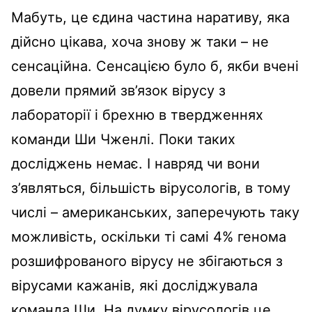
Мабуть, це єдина частина наративу, яка
дійсно цікава, хоча знову ж таки – не
сенсаційна. Сенсацією було б, якби вчені
довели прямий зв’язок вірусу з
лабораторії і брехню в твердженнях
команди Ши Чженлі. Поки таких
досліджень немає. І навряд чи вони
з’являться, більшість вірусологів, в тому
числі – американських, заперечують таку
можливість, оскільки ті самі 4% генома
розшифрованого вірусу не збігаються з
вірусами кажанів, які досліджувала
команда Ши. На думку вірусологів це