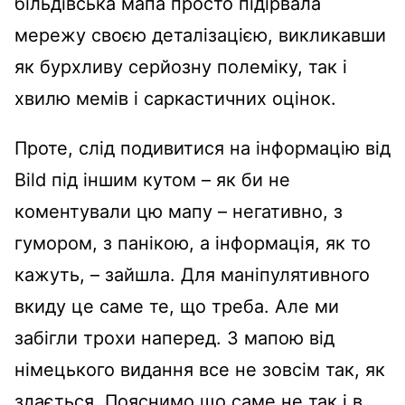
більдівська мапа просто підірвала
мережу своєю деталізацією, викликавши
як бурхливу серйозну полеміку, так і
хвилю мемів і саркастичних оцінок.
Проте, слід подивитися на інформацію від
Bild під іншим кутом – як би не
коментували цю мапу – негативно, з
гумором, з панікою, а інформація, як то
кажуть, – зайшла. Для маніпулятивного
вкиду це саме те, що треба. Але ми
забігли трохи наперед. З мапою від
німецького видання все не зовсім так, як
здається. Пояснимо що саме не так і в