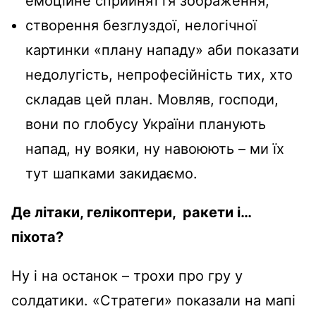
емоційне сприйняття зображення;
створення безглуздої, нелогічної
картинки «плану нападу» аби показати
недолугість, непрофесійність тих, хто
складав цей план. Мовляв, господи,
вони по глобусу України планують
напад, ну вояки, ну навоюють – ми їх
тут шапками закидаємо.
Де літаки, гелікоптери, ракети і…
піхота?
Ну і на останок – трохи про гру у
солдатики. «Стратеги» показали на мапі