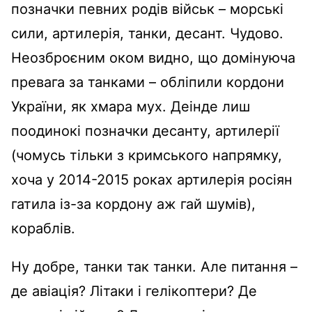
позначки певних родів військ – морські
сили, артилерія, танки, десант. Чудово.
Неозброєним оком видно, що домінуюча
превага за танками – обліпили кордони
України, як хмара мух. Деінде лиш
поодинокі позначки десанту, артилерії
(чомусь тільки з кримського напрямку,
хоча у 2014-2015 роках артилерія росіян
гатила із-за кордону аж гай шумів),
кораблів.
Ну добре, танки так танки. Але питання –
де авіація? Літаки і гелікоптери? Де