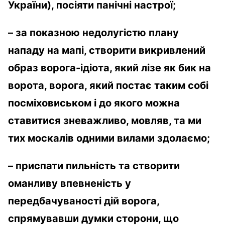
України), посіяти панічні настрої;
– за показною недолугістю плану
нападу на мапі, створити викривлений
образ ворога-ідіота, який лізе як бик на
ворота, ворога, який постає таким собі
посміховиськом і до якого можна
ставитися зневажливо, мовляв, та ми
тих москалів одними вилами здолаємо;
– приспати пильність та створити
оманливу впевненість у
передбачуваності дій ворога,
спрямувавши думки сторони, що