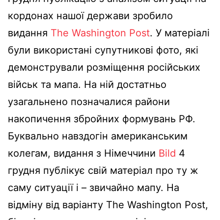
кордонах нашої держави зробило
видання
The Washington Post
. У матеріалі
були використані супутникові фото, які
демонстрували розміщення російських
військ та мапа. На ній достатньо
узагальнено позначалися райони
накопичення збройних формувань РФ.
Буквально навздогін американським
колегам, видання з Німеччини
Bild
4
грудня публікує свій матеріал про ту ж
саму ситуації і – звичайно мапу. На
відміну від варіанту The Washington Post,