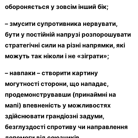
обороняється у зовсім інший бік;
– змусити супротивника нервувати,
бути у постійній напрузі розпорошувати
стратегічні сили на різні напрямки, які
можуть так ніколи і не «зіграти»;
– навпаки – створити картину
могутності сторони, що нападає,
продемонструвавши (принаймні на
мапі) впевненість у можливостях
здійснювати грандіозні задуми,
безг
л
узд
ості спротиву чи направлення
допомоги від союзників.