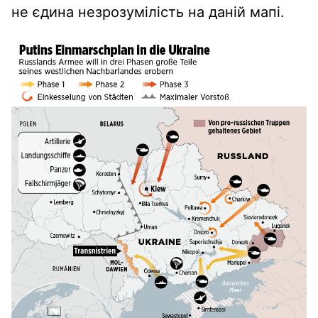
не єдина незрозумілість на даній мапі.