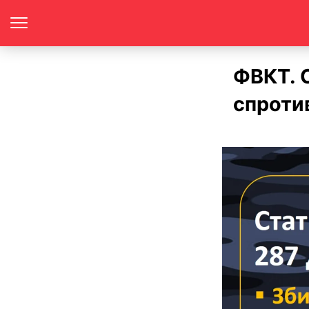
ФВКТ. С
спротив