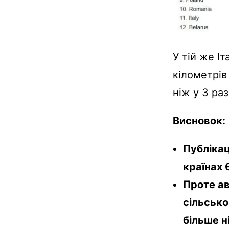
У тій же Іт
кілометрів
ніж у 3 раз
Висновок:
Публікац
країнах 
Проте ав
сільсько
більше ні