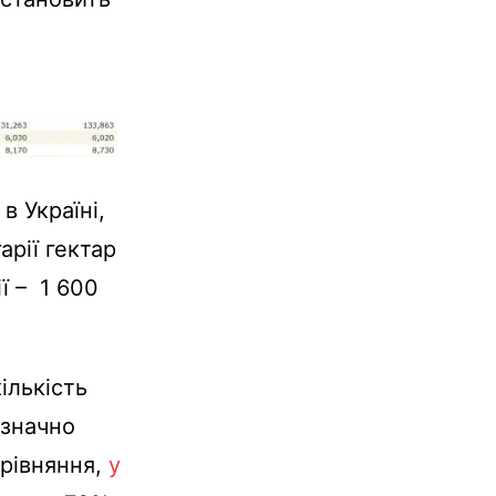
в Україні,
арії гектар
ї – 1 600
ількість
 значно
орівняння,
у