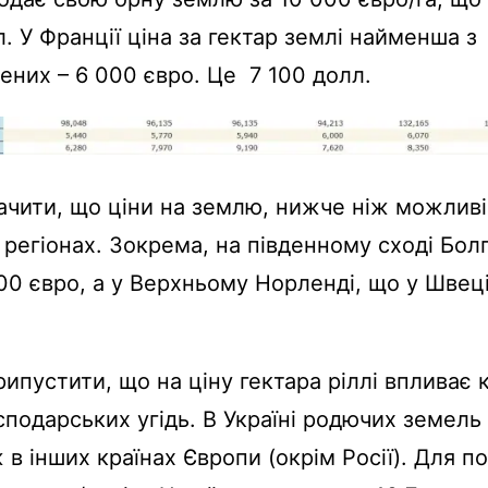
л. У Франції ціна за гектар землі найменша з
них – 6 000 євро. Це 7 100 долл.
ачити, що ціни на землю, нижче ніж можливі 
х регіонах. Зокрема, на південному сході Болг
00 євро, а у Верхньому Норленді, що у Швеці
пустити, що на ціну гектара ріллі впливає к
сподарських угідь. В Україні родючих земель
ж в інших країнах Європи (окрім Росії). Для п