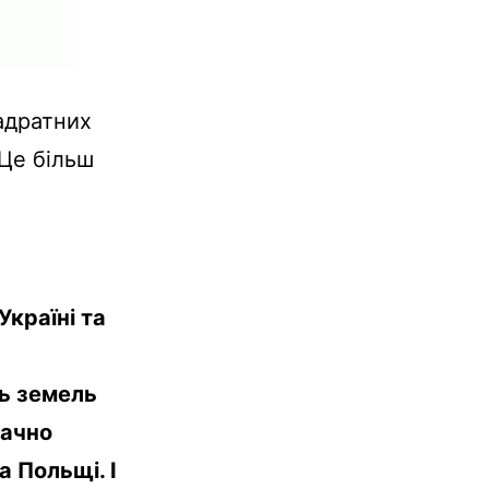
вадратних
 Це більш
Україні та
ть земель
начно
та Польщі. І