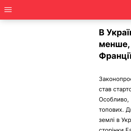
В Украї
менше, н
Франці
Законопро
став старт
Особливо, 
топових. Д
землі в Ук
сторінки F