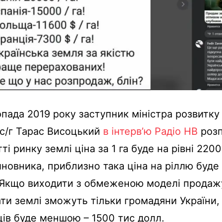
опада 2019 року заступник міністра розвитку
а с/г Тарас Висоцький
в інтерв’ю Радіо НВ
розп
ті ринку землі ціна за 1 га буде на рівні 220
новника, приблизно така ціна на ріллю буде
 Якщо виходити з обмеженою моделі продажу
ати землі зможуть тільки громадяни України, 
ців буде меншою – 1500 тис долл.