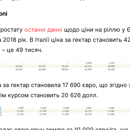
опі
вростату
останні данні
щодо ціни на ріллю у 
 2018 рік. В Італії ціна за гектар становить 4
 – це 49 тисяч.
а за гектар становила 17 690 євро, що згідно 
ім курсом становить 20 626 долл.
дає свою орну землю за 10 000 євро/га, що