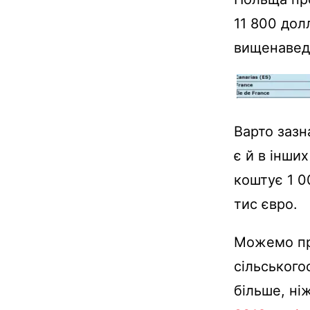
11 800 дол
вищенаведе
Варто зазн
є й в інши
коштує 1 0
тис євро.
Можемо при
сільського
більше, ні