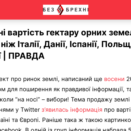
ні вартість гектару орних земе
іж Італії, Данії, Іспанії, Польщ
ї | ПРАВДА
ект про ринок землі, написаний ще
восени
2
ом для поширення як правдивої інформації, так
коли “на носі” – вибори! Тема продажу землі 
нями у Twitter
з’явилась інформація
про варті
раїні та Європі. Раніше така ж такою картинк
acebook. В одній із груп інформація набрала 