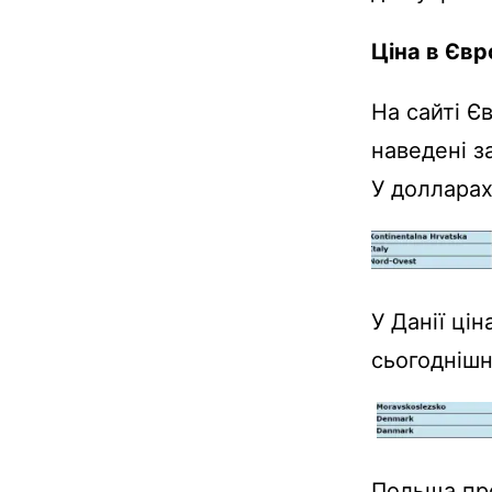
Ціна в Євр
На сайті Є
наведені за
У долларах
У Данії цін
сьогоднішн
Польща про