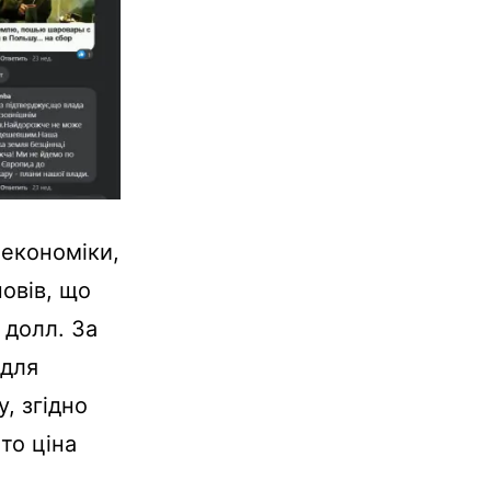
 економіки,
овів, що
0 долл. За
 для
, згідно
то ціна