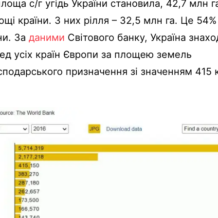
лоща с/г угідь України становила, 42,7 млн г
лощі країни. З них рілля – 32,5 млн га. Це 54% 
ни. За
даними
Світового банку, Україна знахо
ред усіх країн Європи за площею земель
сподарського призначення зі значенням 415 
.