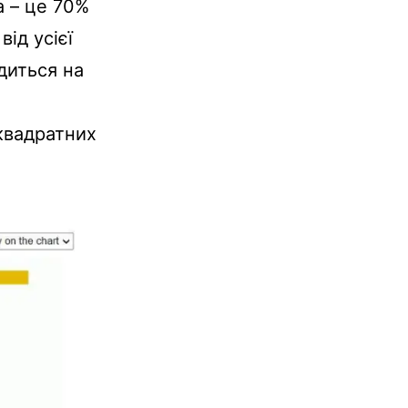
а – це 70%
від усієї
диться на
квадратних