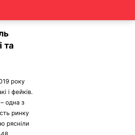
ль
і та
019 року
і і фейків.
– одна з
сть ринку
ою рясніли
548