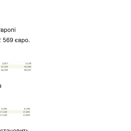
Європі
2 569 євро.
з
 становить