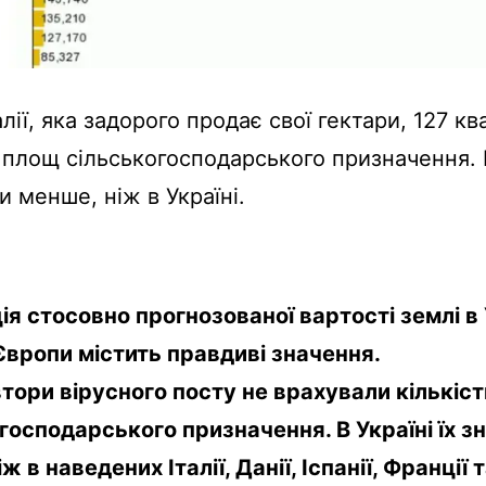
алії, яка задорого продає свої гектари, 127 к
 площ сільськогосподарського призначення.
и менше, ніж в Україні.
ія стосовно прогнозованої вартості землі в 
Європи містить правдиві значення.
тори вірусного посту не врахували кількіс
господарського призначення. В Україні їх з
ж в наведених Італії, Данії, Іспанії, Франції 