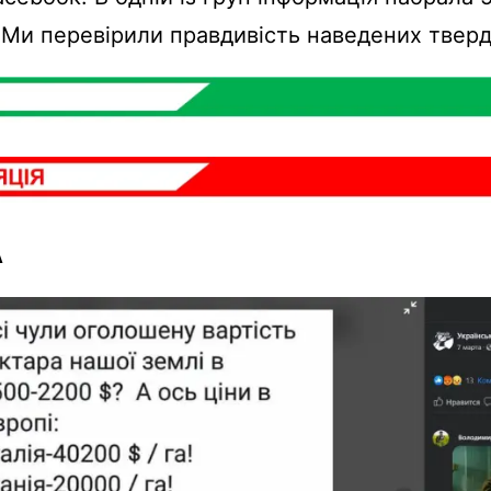
 Ми перевірили правдивість наведених твер
А