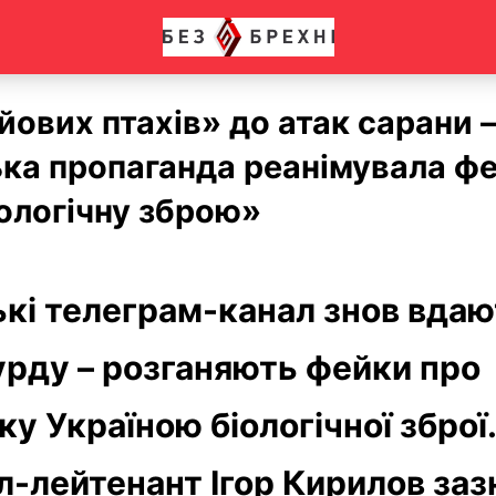
йових птахів» до атак сарани –
ька пропаганда реанімувала ф
іологічну зброю»
ькі телеграм-канал знов вда
урду – розганяють фейки про
у Україною біологічної зброї.
л-лейтенант Ігор Кирилов заз