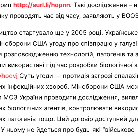
грип
http://surl.li/hopnn
. Такі дослідження – 
яку проводять час від часу, заявляють у ВООЗ
ицтво стартувало ще у 2005 році. Українськ
іноборони США угоду про співпрацю у галузі
я розповсюдженню технологій, патогенів та з
и використані під час розробки біологічної з
i/hoqvj
Суть угоди — протидія загрозі спалахі
их інфекційних хвороб. Міноборони США мо
 МОЗ України проводити дослідження, вияв
х біологічних агентів, контролювати викори
х патогенів тощо. Цей договір доступний дл
 У ньому не йдеться про будь-які “військово-