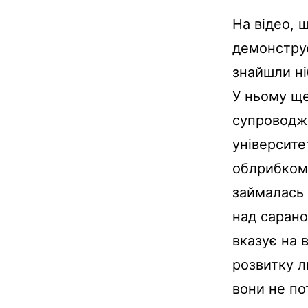
На відео, 
демонструє
знайшли ні
У ньому ще
супроводжу
університе
облрибкомб
займалась
над сарано
вказує на 
розвитку л
вони не по