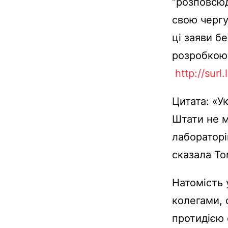
“розповсюд
свою чергу
ці заяви б
розробкою 
http://surl
Цитата: «У
Штати не м
лабораторі
сказала То
Натомість 
колегами, 
протидією 