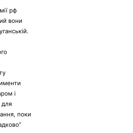
мії рф
кий вони
уганській.
ого
ту
рименти
аром і
 для
гання, поки
адково”