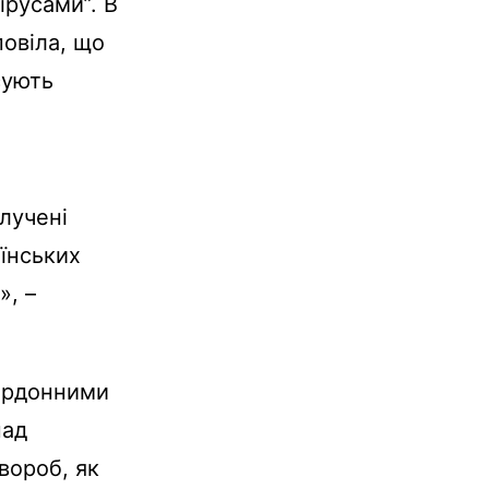
русами”. В
овіла, що
сують
олучені
аїнських
», –
кордонними
над
вороб, як