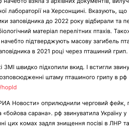
рф начебто взяла з архівних документів, вилу
ої лабораторії на Херсонщині. Вказують, що
ики заповідника до 2022 року відбирали та 
біологічний матеріал перелітних птахів. Тако
начебто підтверджують масову загибель пта
заповідника в 2021 році через пташиний грип.
і ЗМІ швидко підхопили вкид. І встигли звин
розповсюдженні штаму пташиного грипу в рф
i/hopld
«РИА Новости» оприлюднили черговий фейк, 
а «бойова сарана». рф звинуватила Україну у
ні цих комах задля знищення посіві в ЛНР та 