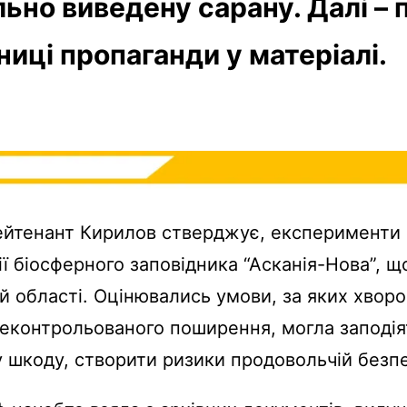
ьно виведену сарану. Далі – 
ниці пропаганди у матеріалі.
ейтенант Кирилов стверджує, експерименти
ії біосферного заповідника “Асканія-Нова”, щ
й області. Оцінювались умови, за яких хвор
еконтрольованого поширення, могла заподія
 шкоду, створити ризики продовольчій безпе