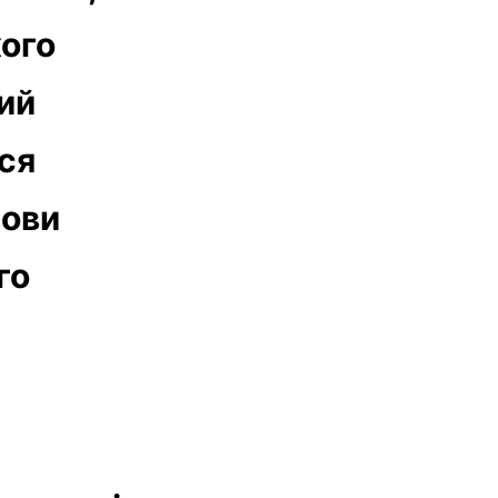
кого
ий
ся
мови
го