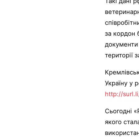
Такі дані 
ветеринарн
співробітн
за кордон 
документи 
території 
Кремлівськ
Україну у 
http://surl.l
Сьогодні 
якого стал
використан