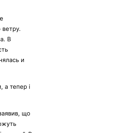
е
 ветру.
а. В
сть
нялась и
, а тепер і
заявив, що
можуть