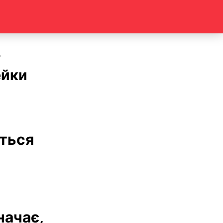
ейки
ються
начає,