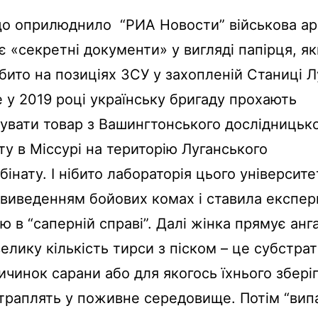
що оприлюднило “РИА Новости” військова ар
 «секретні документи» у вигляді папірця, я
бито на позиціях ЗСУ у захопленій Станиці Л
 у 2019 році українську бригаду прохають
вати товар з Вашингтонського дослідницьк
ту в Міссурі на територію Луганського
інату. І нібито лабораторія цього університе
 виведенням бойових комах і ставила експе
ю в “саперній справі”. Далі жінка прямує анг
велику кількість тирси з піском – це субстрат
ичинок сарани або для якогось їхнього збері
траплять у поживне середовище. Потім “вип