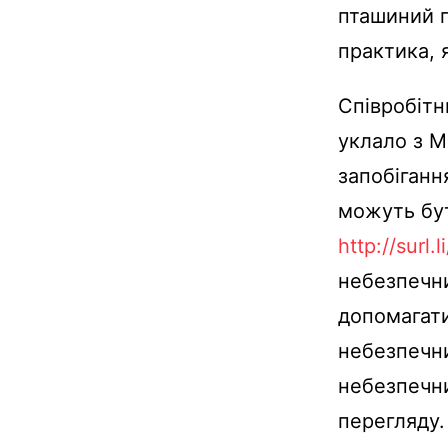
пташиний 
практика, 
Співробітн
уклало з М
запобіганн
можуть бут
http://surl.l
небезпечн
допомагати
небезпечни
небезпечни
перегляду.