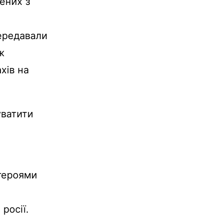
чених з
передавали
ж
хів на
уватити
героями
росії.