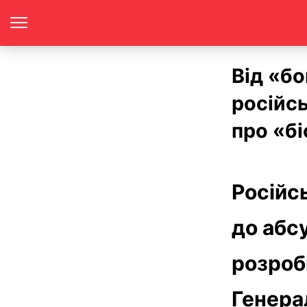
Від «бо
російс
про «б
Російс
до абс
розробк
Генера