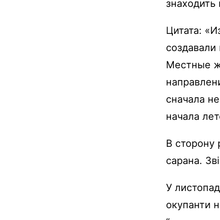
знаходить 
Цитата: «
создавали 
Местные жи
направлен
сначала не
начала лет
В сторону р
сарана. Зв
У листопад
окупанти н