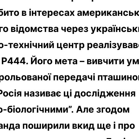
ібито в інтересах американсь
го відомства через українськ
о-технічний центр реалізував
 Р444. Його мета – вивчити у
рольованої передачі пташино
Росія називає ці дослідження
о-біологічними”. Але згодом
анда поширили вкид ще і про