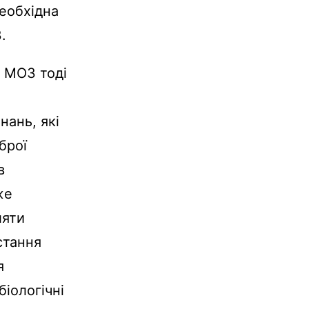
необхідна
.
е МОЗ тоді
нань, які
брої
в
же
ляти
стання
я
біологічні