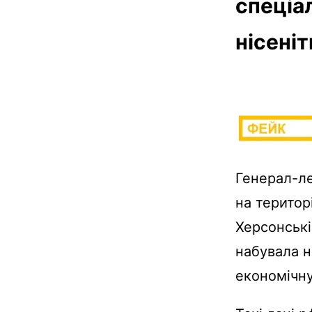
спеціал
нісеніт
Генерал-л
на територ
Херсонські
набувала н
економічну