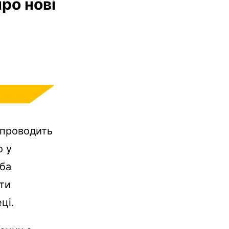
про нові
 проводить
о у
оба
ти
ці.