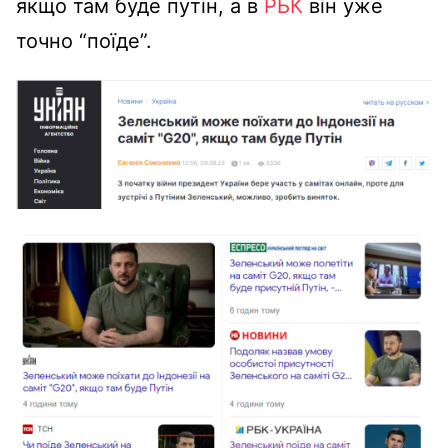
якщо там буде путін, а в
РБК
він уже
точно “поїде”.