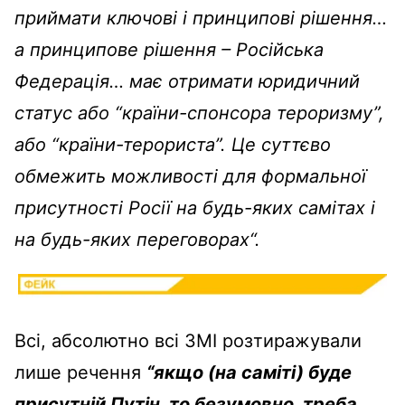
приймати ключові і принципові рішення…
а принципове рішення – Російська
Федерація… має отримати юридичний
статус або “країни-спонсора тероризму”,
або “країни-терориста”. Це суттєво
обмежить можливості для формальної
присутності Росії на будь-яких самітах і
на будь-яких переговорах
“
.
Всі, абсолютно всі ЗМІ розтиражували
лише речення
“якщо (на саміті) буде
присутній Путін, то безумовно, треба