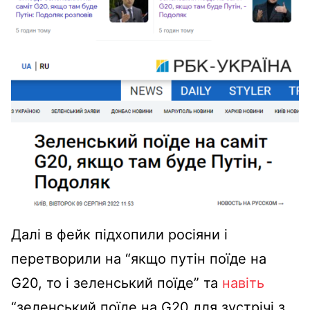
Далі в фейк підхопили росіяни і
перетворили на “якщо путін поїде на
G20, то і зеленський поїде” та
навіть
“зеленський поїде на G20 для зустрічі з