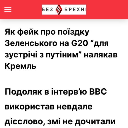
Як фейк про поїздку
Зеленського на G20 “для
зустрічі з путіним” налякав
Кремль
Подоляк в інтерв’ю BBC
використав невдале
дієслово, змі не дочитали