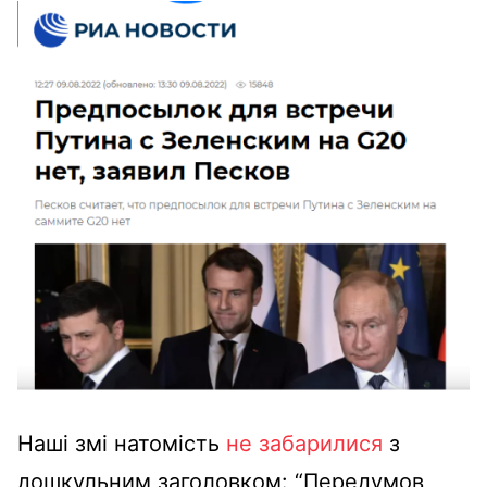
Наші змі натомість
не забарилися
з
дошкульним заголовком:
“Передумов