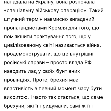
нападала на Україн
у
, вона розпочала
«спеціальну військову операцію». Такий
штучний термін навмисно вигаданий
пропагандистами
К
ремля для того, що
пом
’
якшити трактування того, що у
цивілізованому світі називається війна,
продемонструвати, що це внутрішні
російські справи – просто влада РФ
наводить лад у своїх бунтівних
провінціях. Проте, брехня має
властивість в певний момент часу бути
викритою. І часто так стається, що саме
брехуни, які її придумали, самі ж її і