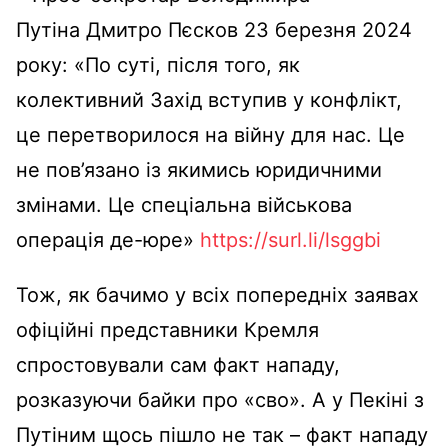
Путіна
Дмитро Пєсков 23 березня 2024
року: «
По суті, після того, як
колективний Захід вступив у конфлікт,
це перетворилося на війну для нас. Це
не пов’язано із якимись юридичними
змінами. Це спеціальна військова
операція де-юре»
https://surl.li/lsggbi
Тож, як бачимо у всіх попередніх заявах
офіційні представники Кремля
спростовували сам факт нападу,
розказуючи байки про «сво». А
у
Пекіні з
Путіним щось пішло не так – факт нападу