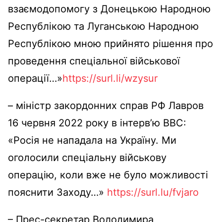
взаємодопомогу з Донецькою Народною
Республікою та Луганською Народною
Республікою мною прийнято рішення про
проведення спеціальної військової
операції…»
https://surl.li/wzysur
– міністр закордонних справ РФ Лавров
16 червня 2022 року в інтерв
’ю ВВС:
«Росія не нападала на Україну. Ми
оголосили спеціальну військову
операцію,
коли вже не було можливості
пояснити Заходу…»
https://surl.lu/fvjaro
–
Прес-секретар Володимира