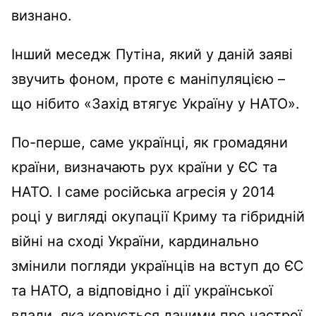
визнано.
Інший меседж Путіна, який у даній заяві
звучить фоном, проте є маніпуляцією
–
що нібито «Захід втягує Україну у НАТО».
По-перше, саме українці, як громадяни
країни, визначають рух країни у ЄС та
НАТО. І саме російська агресія у 20
1
4
році у вигляді окупації Криму та гібридній
війні на сході України, кардинально
змінили погляди українців на вступ до ЄС
та НАТО, а відповідно і дії української
влади, яка керується даними про настрої