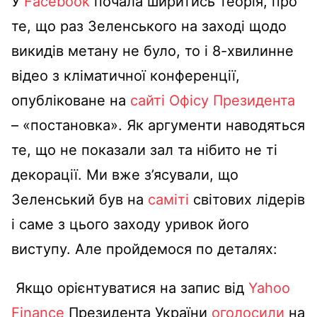
У
Facebook
почала ширитись теорія, про
те, що раз Зеленського на заході щодо
викидів метану не було, то і 8-хвилинне
відео
з кліматичної конференції,
опубліковане на
сайті Офісу Президента
– «постановка». Як аргументи наводяться
те, що не показали зал та нібито не ті
декорації. Ми вже з’ясували, що
Зеленський був на
саміті
світових лідерів
і саме з цього заходу уривок його
виступу. Але пройдемося по деталях:
Якщо орієнтуватися на запис від
Yahoo
Finance
Президента України
оголосили
на