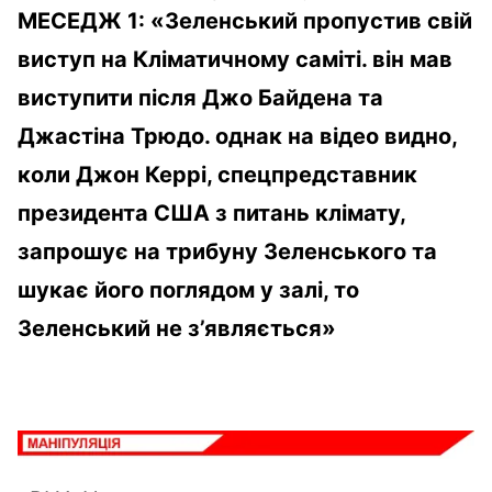
заході щодо скорочення викидів
МЕСЕДЖ 1:
«
З
еленський пропустив свій
метану під час кліматичної
виступ на
К
ліматичному саміті. він мав
конференції СOP26 у Глазго.
pic.twitter.com/4QtFtCpiiG
виступити після
Д
жо
Б
айдена та
Д
жастіна
Т
рюдо. однак на відео видно,
— Букви (@Bykvu)
November 2, 2021
коли
Д
жон
К
еррі, спецпредставник
президента
США
з питань клімату,
запрошує на трибуну
З
еленського та
шукає його поглядом у залі, то
З
еленський не з’являється»