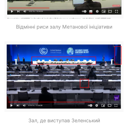
Відмінні риси залу Метанової ініціативи
Зал, де виступав Зеленський