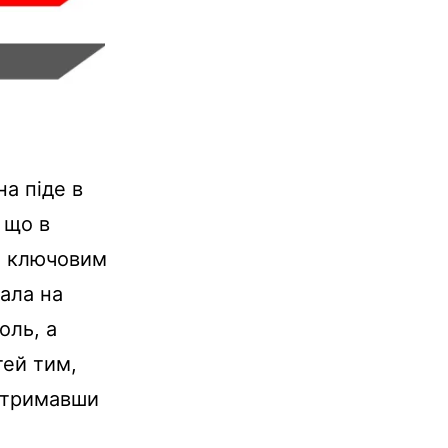
на піде в
 що в
 і ключовим
ала на
оль, а
тей тим,
 отримавши