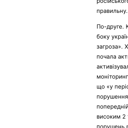
російськог
правильну.
По-друге. 
боку украї
загроза». 
почала акт
активізува
моніторинго
що «у пері
порушення
попередній
високим 2 т
порушень 