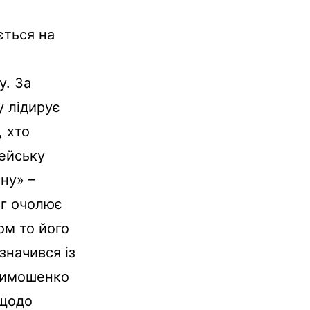
ється на
у. За
 лідирує
, хто
пейську
ну» –
нг очолює
ом то його
значився із
 Тимошенко
 щодо