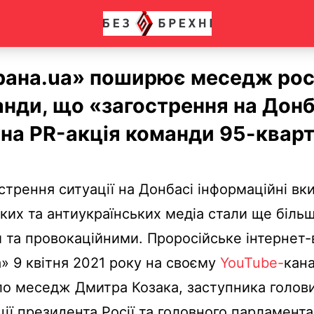
рана.ua» поширює меседж рос
нди, що «загострення на Донба
чна PR-акція команди 95-квар
стрення ситуації на Донбасі інформаційні вк
ких та антиукраїнських медіа стали ще біль
та провокаційними. Проросійське інтернет
» 9 квітня 2021 року на своєму
YouTube-
кана
ло меседж Дмитра Козака, заступника голов
ції президента Росії та головного парламентар