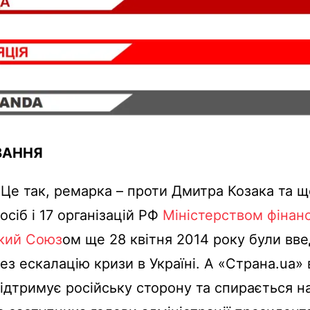
ВАННЯ
Це так, ремарка – проти Дмитра Козака та щ
осіб і 17 організацій РФ
Міністерством фінан
кий Союз
ом ще 28 квітня 2014 року були вве
рез ескалацію кризи в Україні. А «Страна.ua»
підтримує російську сторону та спирається н