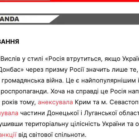
ВАННЯ
Вислів у стилі «Росія втрутиться, якщо Украї
Донбас» через призму Росії значить лише те,
е громадянська війна. Це є найпопулярнішим
оспропаганди. Хоча на справді це Росія нап
м років тому,
анексувала
Крим та м. Севастоп
пувала
частини Донецької і Луганської облас
шивши територіальну цілісність України та
анкції
від світової спільноти.