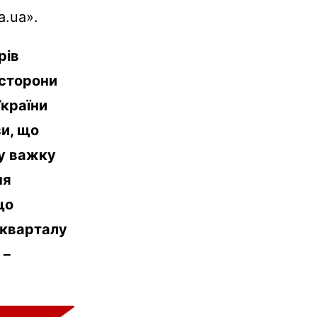
а.ua».
рів
 сторони
України
зи, що
 у важку
ня
що
-кварталу
 −