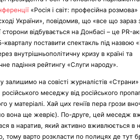
нференції
«Росія і світ: професійна розмова»
сході України», повідомив, що «все що зараз 
ї сторони відбувається на Донбасі – це PR-ак
-кварталу поставити спектакль під назвою «
ерез внутрішньополітичну кризу в країні та
чне падіння рейтингу «Слуги народу».
у залишимо на совісті журналістів «Страни»
російського меседжу від російського пропа
о у матеріалі. Хай цих геніїв пера грози вноч
но вона ще жевріє). По-друге, цей меседж в
ся в наратив, який активно вживлюється в 
р, тому варто розкласти по полицях де тут б