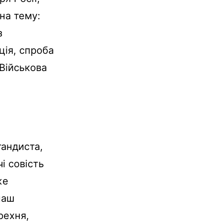
 на тему:
з
ція, спроба
Військова
гандиста,
і совість
же
наш
рехня,