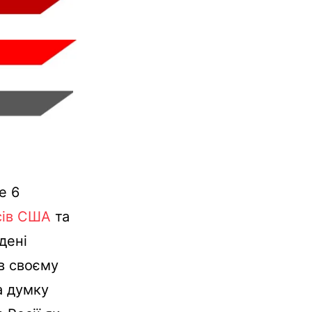
е 6
сів США
та
дені
 в своєму
а думку