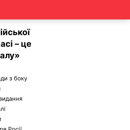
ійської
сі – це
талу»
иди з боку
ш
-видання
лі
и
я Росії,