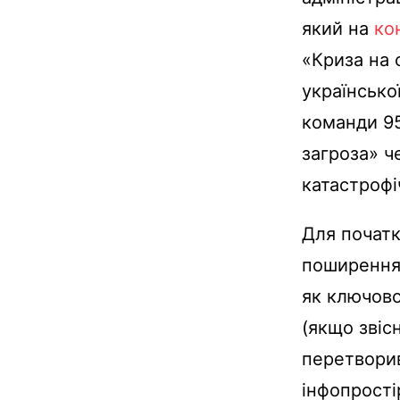
який на
ко
«Криза на 
українсько
команди 95
загроза» ч
катастрофі
Для початк
поширення 
як ключовог
(якщо звіс
перетворив
інфопрості