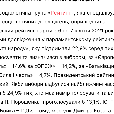
Соціологічна група «
Рейтинг
», яка спеціалізу
 соціологічних досліджень, оприлюднила
ький рейтинг партій з 6 по 7 квітня 2021 рок
ми дослідження у парламентському рейтингу
уга народу», яку підтримали 22,9% серед тих
лосувати та визначився з вибором, за «Євро
ть» – 14,6% за «ОПЗЖ» − 14,2%, за «Батьківщи
«Сила і честь» − 4,7%. Президентський рейти
кий. Якби вибори відбулися найближчим час
 б 24,9% тих, хто має намір голосувати та ви
а П. Порошенка проголосували б 13,1%, Ю.
. Бойка – 11,9%. Тому, меседж Дмитра Козака