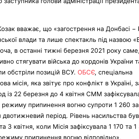
о заступника голови адміністрації президента
Козак вважає, що «загострення на Донбасі − 
нської влади та лише спектакль під назвою «
Хоча, в останні тижні березня 2021 року саме
ивно стягувати війська до кордонів України т
ли обстріли позицій ВСУ.
ОБСЄ
, спеціальна
ва місія, яка звітує про конфлікт в Україні, 
од із 22 березня до 4 квітня СММ зафіксувал
 режиму припинення вогню супроти 1 260 за
 двотижневий період. Рівень насильства бу
а 3 квітня, коли Місія зафіксувала 1 170 та 1
режиму припинення вогню відповідно».