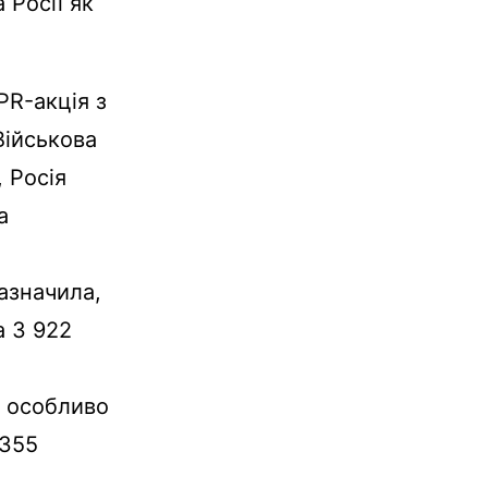
 Росії як
PR-акція з
Військова
, Росія
а
зазначила,
а 3 922
в особливо
 355