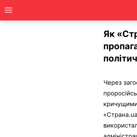
Як «Ст
пропага
політи
Через заго
проросійсь
кричущими 
«Страна.ua
використа
адміністра