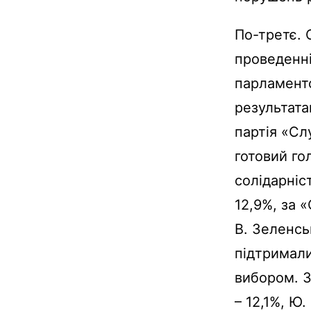
По-третє. 
проведенні
парламентс
результата
партія «Сл
готовий го
солідарніс
12,9%, за 
В. Зеленсь
підтримали
вибором. З
– 12,1%, Ю