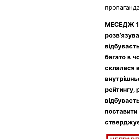
пропаганда
МЕСЕДЖ 1:
розв’язува
відбуваєть
багато в ч
склалася в
внутрішнь
рейтингу, 
відбуваєт
поставити 
стверджує