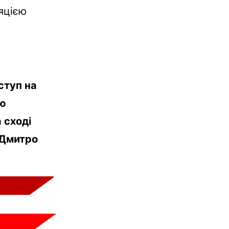
яцією
ступ на
цю
 сході
в Дмитро