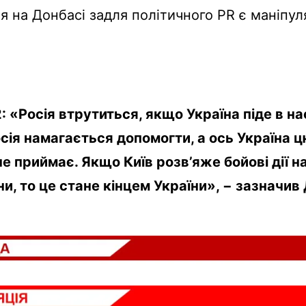
я на Донбасі задля політичного PR є маніпул
«Росія втрутиться, якщо Україна піде в на
сія намагається допомогти, а ось Україна 
е приймає. Якщо Київ розв’яже бойові дії на
ни, то це стане кінцем України», − зазначи