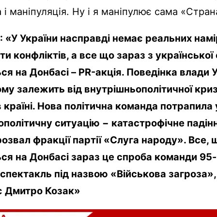
 і маніпуляція. Ну і я маніпулює сама «Стран
 «У України насправді немає реальних намі
ти конфліктів, а все що зараз з української
ся на Донбасі – PR-акція. Поведінка влади 
ому залежить від внутрішньополітичної кри
 країні. Нова політична команда потрапила
ополітичну ситуацію − катастрофічне падін
розвал фракції партії «Слуга народу». Все, 
ься на Донбасі зараз це спроба команди 95
спектакль під назвою «Військова загроза»,
 Дмитро Козак»