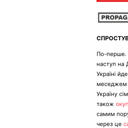
СПРОСТУ
По-перше. 
наступ на 
Україні йд
меседжем р
Україну сі
також
оку
самим пору
через це
с