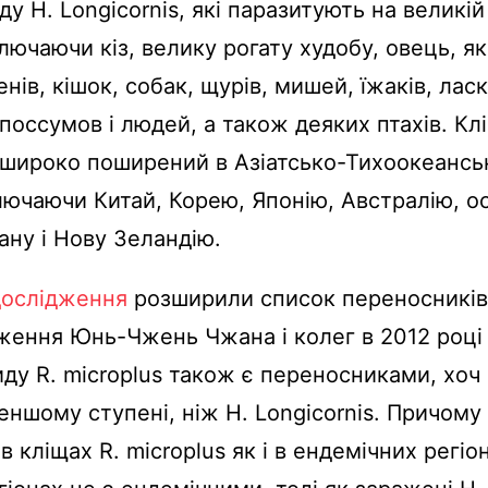
ду H. Longicornis, які паразитують на великій
лючаючи кіз, велику рогату худобу, овець, які
нів, кішок, собак, щурів, мишей, їжаків, ласк
 поссумов і людей, а також деяких птахів. Кл
s широко поширений в Азіатсько-Тихоокеанс
ключаючи Китай, Корею, Японію, Австралію, о
ану і Нову Зеландію.
дослідження
розширили список переносників 
ження Юнь-Чжень Чжана і колег в 2012 році
иду R. microplus також є переносниками, хоч 
еншому ступені, ніж H. Longicornis. Причому 
 кліщах R. microplus як і в ендемічних регіона