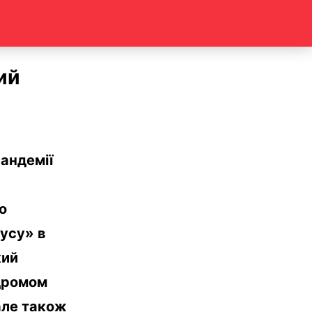
ий
андемії
о
русу» в
кий
дромом
але також