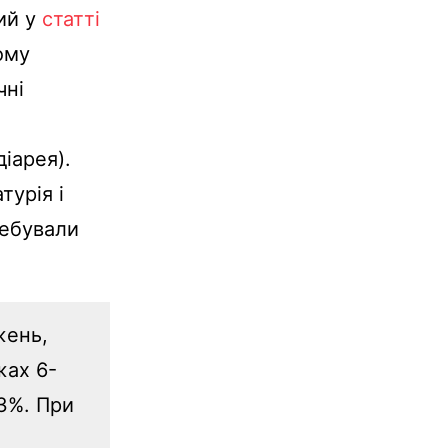
ий у
статті
ому
чні
іарея).
турія і
ребували
жень,
жах 6-
,3%. При