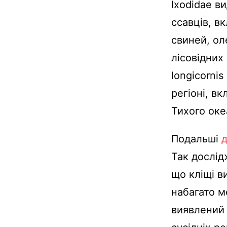
Ixodidae ви
ссавців, вк
свиней, оле
лісовідних
longicorni
регіоні, в
Тихого оке
Подальші
Так дослід
що кліщі в
набагато м
виявлений в