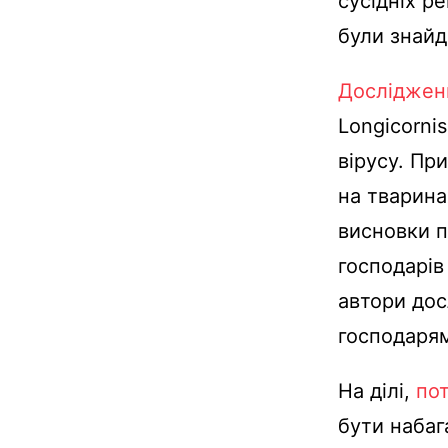
сусідніх ре
були знайд
Досліджен
Longicorni
вірусу. Пр
на тваринах
висновки п
господарів
автори дос
господарям
На ділі,
пот
бути набага