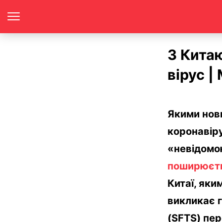
З Кита
вірус 
Якими нови
коронавіру
«невідомо
поширюєт
Китаї, яки
викликає 
(SFTS) пер