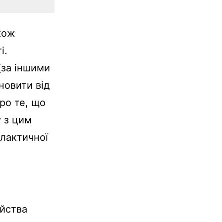
кож
і.
(за іншими
овити від
про те, що
у з цим
ілактичної
йства