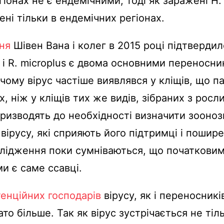
гіонах не є ендемічними, тоді як заражені H.
ені тільки в ендемічних регіонах.
ня
Шівен Вана і колег в 2015 році підтвердил
s і R. microplus є двома основними переносн
ичому вірус частіше виявлявся у кліщів, що 
, ніж у кліщів тих же видів, зібраних з росли
ризводять до необхідності визначити зооноз
 вірусу, які сприяють його підтримці і пошир
лідження поки сумніваються, що початкови
и є саме ссавці.
енційних господарів
вірусу, як і переносник
то більше. Так як вірус зустрічається не тіль