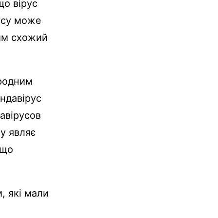
що вірус
русу може
им схожий
ародним
ндавірус
давірусов
су являє
 що
, які мали