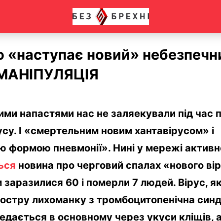
ю «наступає новий» небезпечн
| МАНІПУЛЯЦІЯ
ми напастями нас не заляекували під час п
су. І «смертельним новим хантавірусом» і
ю формою пневмонії». Нині у мережі активн
ься
новина про черговий спалах «нового ві
м заразилися 60 і померли 7 людей. Вірус, я
гостру лихоманку з тромбоцитопенічна син
едається в основному через укуси кліщів, 