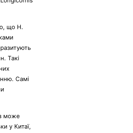
 Longicornis
о, що H.
иками
паразитують
н. Такі
них
енню. Самі
ми
ів може
ки у Китаї,