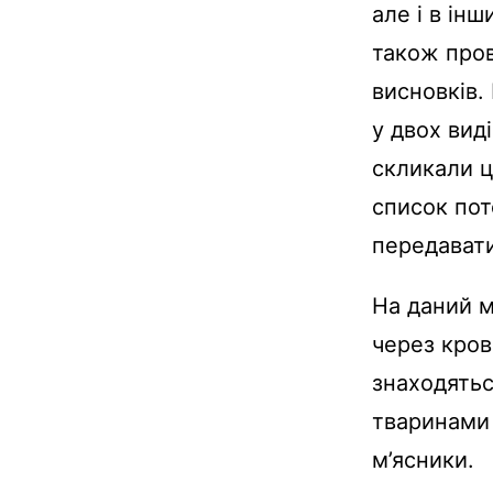
але і в інш
також пров
висновків.
у двох виді
скликали ці
список пот
передавати
На даний м
через кров
знаходятьс
тваринами 
м’ясники.