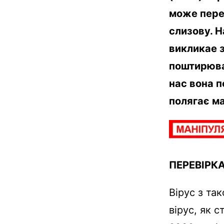
може пере
слизову. Н
викликае 
поштирюва
нас вона п
полягає м
ПЕРЕВІРК
Вірус з та
вірус, як 