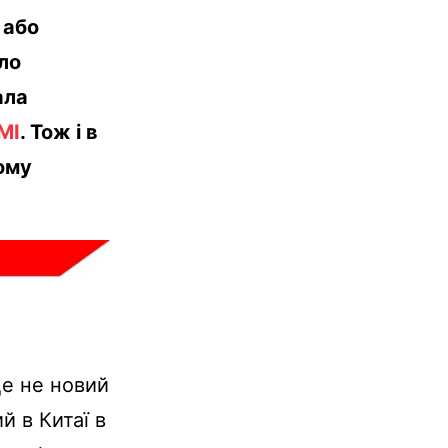
 або
ло
ала
МІ
. Тож і в
ому
це не новий
й в Китаї в