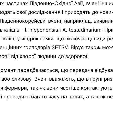
их частинах Південно-Східної Азії, вчені інши
одять свої дослідження і приходять до нови
 Південнокорейські вчені, наприклад, виявил
в кліщів – I. nipponensis і A. testudinarium. 
 кліщі у ящірок і змій, що включає ці види р
енційних господарів SFTSV. Вірус також мо
ся і від хворої людини до здорової.
омент передбачається, що передача відбув
 або слизову. Вчені вважають, що в групі ри
я фермери, так як вони частіше контактують
і проводять багато часу на полях, а також в