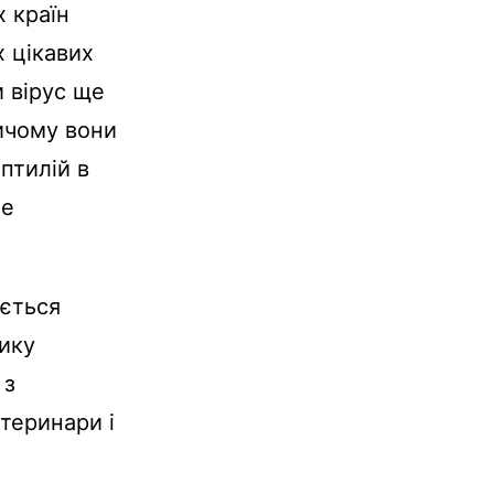
х країн
х цікавих
и вірус ще
Причому вони
ептилій в
же
ається
зику
 з
етеринари і