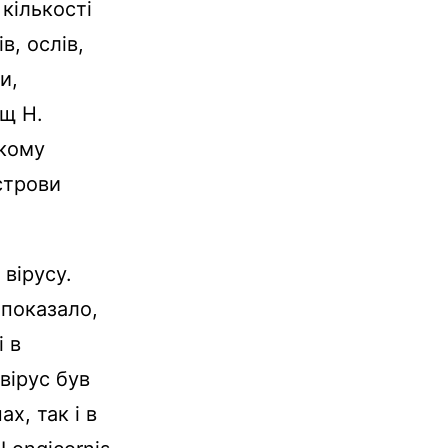
 кількості
в, ослів,
и,
іщ H.
ькому
строви
вірусу.
 показало,
і в
вірус був
х, так і в