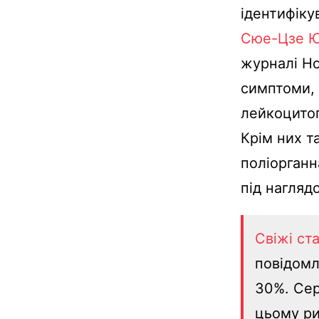
ідентифіку
Сюе-Цзе 
журналі Но
симптоми, 
лейкоцитоп
Крім них т
поліорганн
під нагляд
Свіжі ста
повідомл
30%. Сер
цьому ри