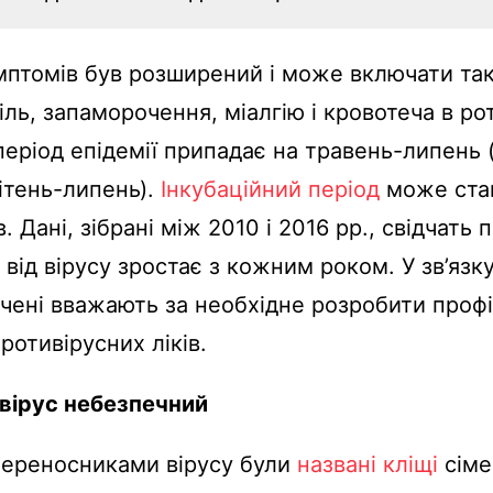
мптомів був розширений і може включати та
іль, запаморочення, міалгію і кровотеча в рот
еріод епідемії припадає на травень-липень 
ітень-липень).
Інкубаційний період
може стан
в. Дані, зібрані між 2010 і 2016 рр., свідчать 
 від вірусу зростає з кожним роком. У зв’язк
вчені вважають за необхідне розробити проф
ротивірусних ліків.
 вірус небезпечний
переносниками вірусу були
названі кліщі
сіме