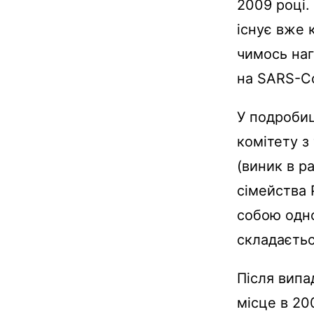
2009 році.
існує вже 
чимось наг
на SARS-C
У подробиц
комітету з 
(виник в р
сімейства 
собою одн
складається
Після випа
місце в 20