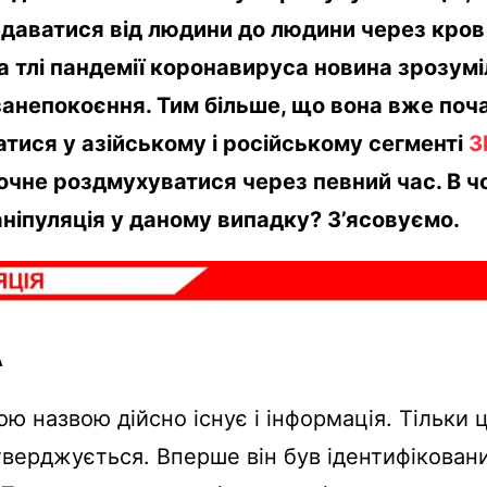
даватися від людини до людини через кров
а тлі пандемії коронавируса новина зрозумі
занепокоєння. Тим більше, що вона вже поч
тися у азійському і російському сегменті
З
очне роздмухуватися через певний час. В ч
аніпуляція у даному випадку? З’ясовуємо.
А
кою назвою дійсно існує і інформація. Тільки 
стверджується. Вперше він був ідентифіковани