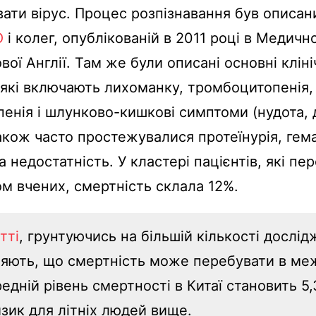
вати вірус. Процес розпізнавання був описан
Ю
і колег, опублікованій в 2011 році в Медичн
вої Англії. Там же були описані основні кліні
які включають лихоманку, тромбоцитопенія,
енія і шлунково-кишкові симптоми (нудота, д
акож часто простежувалися протеїнурія, гема
а недостатність. У кластері пацієнтів, які пе
ом вчених, смертність склала 12%.
тті
, грунтуючись на більшій кількості дослід
яють, що смертність може перебувати в ме
едній рівень смертності в Китаї становить 5
зик для літніх людей вище.