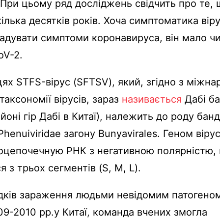
 При цьому ряд досліджень свідчить про те, 
кілька десятків років. Хоча симптоматика ві
адувати симптоми коронавируса, він мало ч
oV-2.
ях STFS-вірус (SFTSV), який, згідно з міжн
таксономії вірусів, зараз
називається
Дабі ба
айоні гір Дабі в Китаї), належить до роду бан
Phenuiviridae загону Bunyavirales. Геном віру
оцепочечную РНК з негативною полярністю,
 з трьох сегментів (S, M, L).
дків зараження людьми невідомим патогеном
09-2010 рр.у Китаї, команда вчених змогла