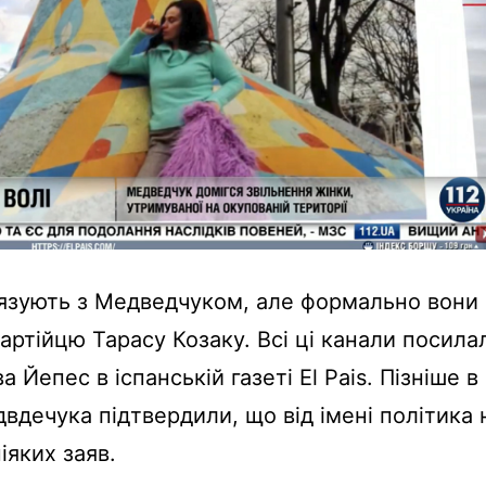
’язують з Медведчуком, але формально вони
артійцю Тарасу Козаку. Всі ці канали посила
а Йепес в іспанській газеті El Pais. Пізніше в
вдечука підтвердили, що від імені політика 
ніяких заяв.