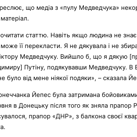
реслює, що медіа з «пулу Медведчука» неко
 матеріал.
читати статтю. Навіть якщо людина не знає
 може її перекласти. Я не дякувала і не зби
іктору Медведчуку. Вийшло б, що я дякую [
димиру] Путіну, подякувавши Медведчуку. В El
не було від мене ніякої подяки», – сказала Йе
онеччанка Йепес була затримана бойовикам
вня в Донецьку після того як зняла прапор Рос
ясувалося, прапор «ДНР», з балкона своєї ква
а.