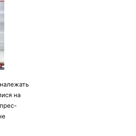
 належать
лися на
 прес-
не