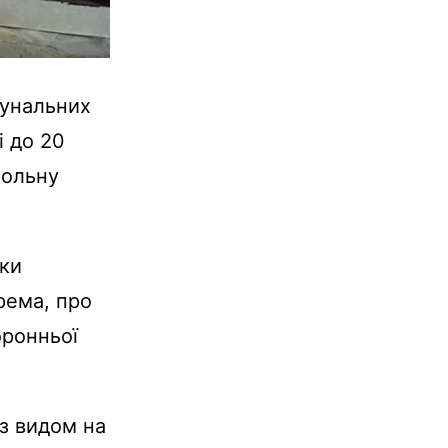
мунальних
і до 20
рольну
яки
рема, про
оронньої
 з видом на