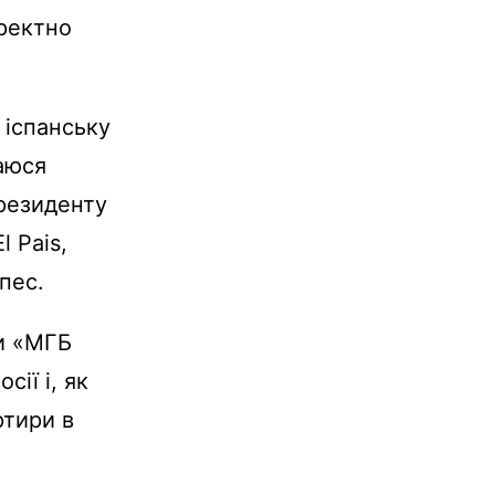
ректно
 іспанську
раюся
президенту
 Pais,
пес.
и «МГБ
ії і, як
ртири в