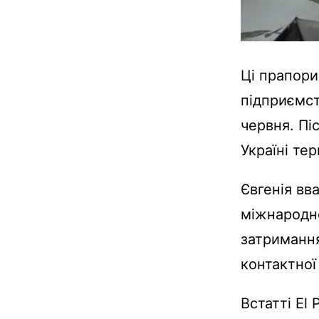
Ці прапори
підприємст
червня. Пі
Україні тер
Євгенія вв
міжнародно
затримання
контактної
Встатті El