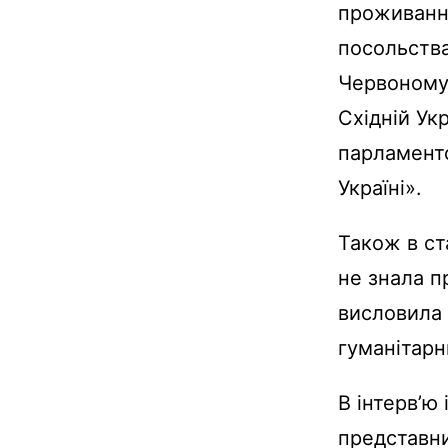
проживання
посольства
Червоному 
Східній Ук
парламентс
Україні».
Також в ст
не знала п
висловила с
гуманітарн
В інтерв’ю
представни