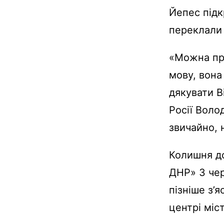
Йепес підк
переклали
«Можна про
мову, вона
дякувати В
Росії Воло
звичайно, 
Колишня д
ДНР» 3 чер
пізніше з’
центрі міст