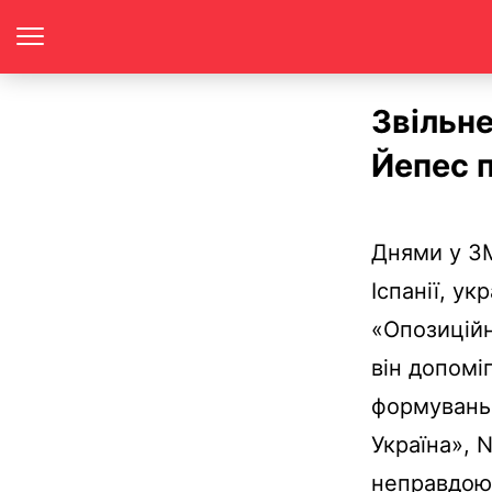
Звільне
Йепес 
Днями у ЗМ
Іспанії, ук
«Опозиційн
він допомі
формувань 
Україна», 
неправдою.