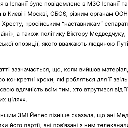
 в Іспанії було повідомлено в МЗС Іспанії та
 в Києві і Москві, ОБСЄ, різним органам ООН
Хресту, «російським “наставникам” сепарати
раїні», а також політику Віктору Медведчуку,
ької опозиції, якого вважають людиною Путі
атті зазначається, що, коли вийшов матеріал,
ро конкретні кроки, які робляться для її звіл
вою вдячність всім тим, хто втрутився від її
их цілях».
 іншим ЗМІ Йепес пізніше сказала, що ані Мед
ки його партії, ані пов’язані з ним телеканал