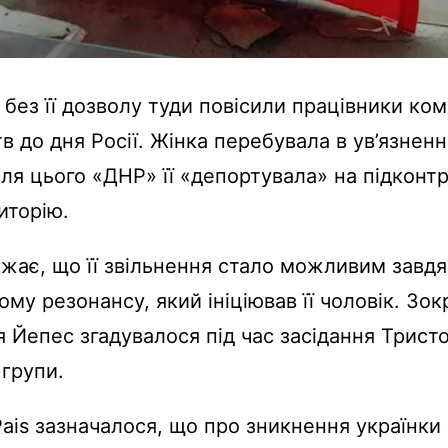
 без її дозволу туди повісили працівники ко
в до дня Росії. Жінка перебувала в ув’язненн
сля цього «ДНР» її «депортувала» на підконт
иторію.
ажає, що її звільнення стало можливим завд
му резонансу, який ініціював її чоловік. Зок
 Йепес згадувалося під час засідання Трист
 групи.
 Pais зазначалося, що про зникнення українки