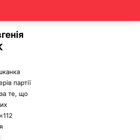
генія
К
ешканка
рів партії
за те, що
них
«112
я
е