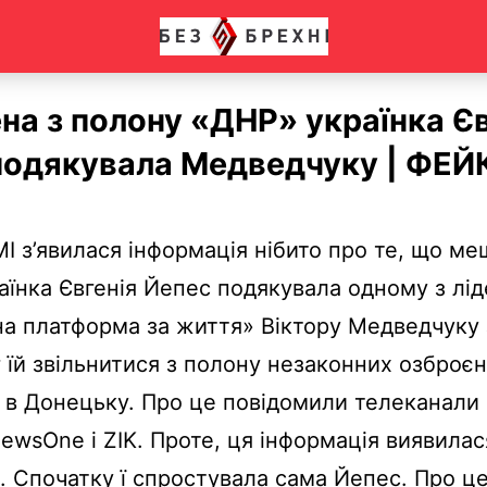
на з полону «ДНР» українка Єв
подякувала Медведчуку | ФЕЙ
І з’явилася інформація нібито про те, що м
раїнка Євгенія Йепес подякувала одному з ліде
а платформа за життя» Віктору Медведчуку 
г їй звільнитися з полону незаконних озброє
в Донецьку. Про це повідомили телеканали 
NewsOne і ZIK.
Проте, ця інформація виявилас
 Спочатку ї спростувала сама Йепес. Про ц