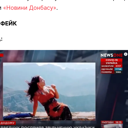
и
«Новини Донбасу»
.
:
ФЕЙК
: