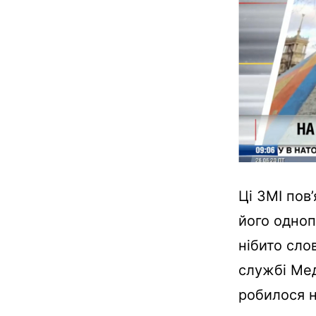
Ці ЗМІ пов
його одноп
нібито слов
службі Мед
робилося 