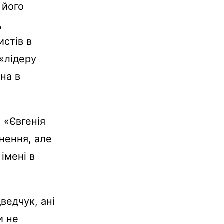
 його
,
стів в
 «лідеру
на в
 «Євгенія
ьнення, але
 імені в
ведчук, ані
и не