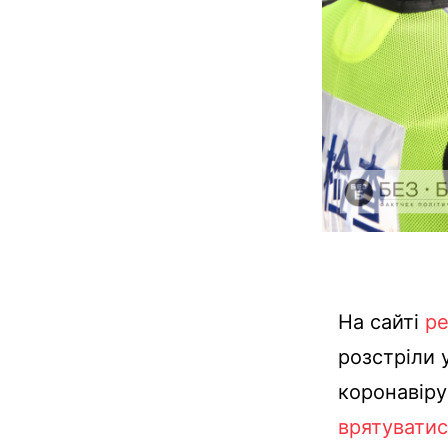
На
сайті
pe
розстріли
коронавіру
врятуватис