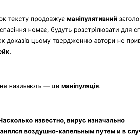
ок
тексту
продовжує
маніпулятивний
заголо
спасіння
немає
,
будуть
розстрілювати
для
с
ак
доказів
цьому
твердженню
автори
не
при
ейк
.
не
називають
—
це
маніпуляція
.
Насколько известно, вирус изначально
анялся воздушно-капельным путем и в слу