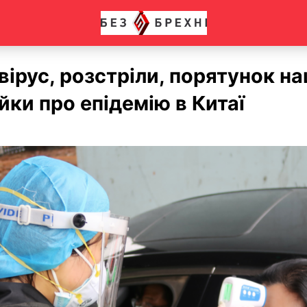
ірус, розстріли, порятунок на
йки про епідемію в Китаї