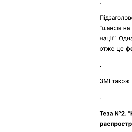
.
Підзаголов
“
шансів
на
нації
”.
Одн
отже
це
ф
.
ЗМІ
також
.
Теза №2. “
распростр