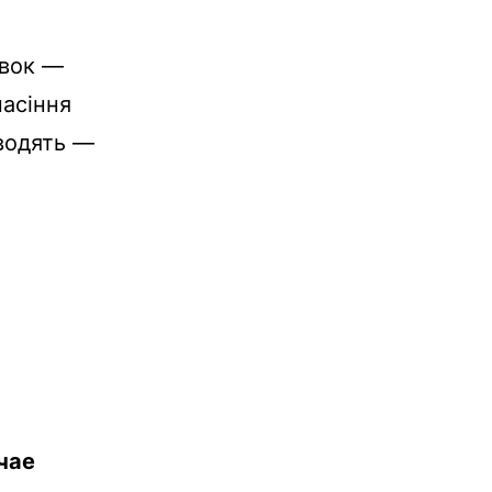
вок —
пасіння
водять
—
чае