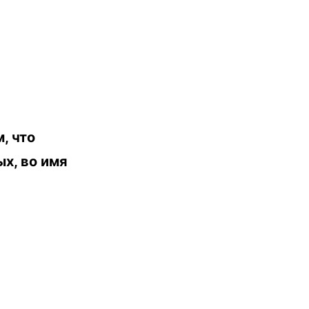
, что
х, во имя