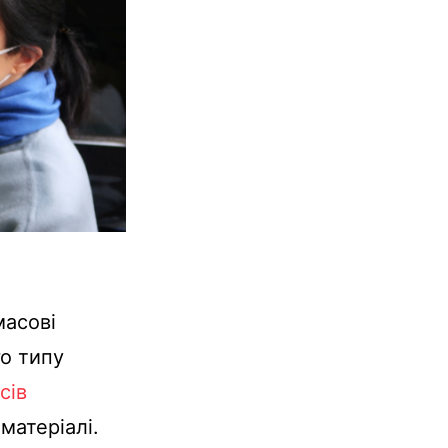
масові
о типу
сів
матеріалі
.