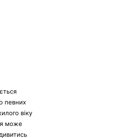
ється
о
певних
хилого
віку
я
може
дивитись