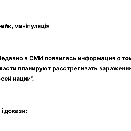
ейк
,
маніпуляція
Недавно в СМИ появилась информация о том
ласти планируют расстреливать зараженны
сей нации”.
і
докази
: