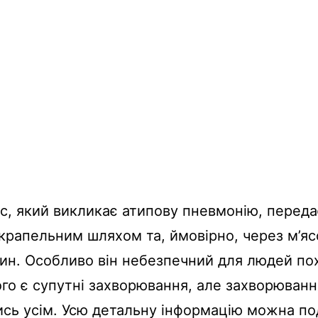
с
,
який
викликає
атипову
пневмонію
,
переда
-крапельним
шляхом та,
ймовірно
, через
м’яс
ин
. Особливо
він
небезпечний
для людей
по
ого є
супутні
захворювання
, але
захворюванн
ись
усім
.
Усю
детальну
інформацію
можна
по