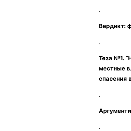
.
Вердикт:
ф
.
Теза №1. “
местные в
спасения в
.
Аргументи
.