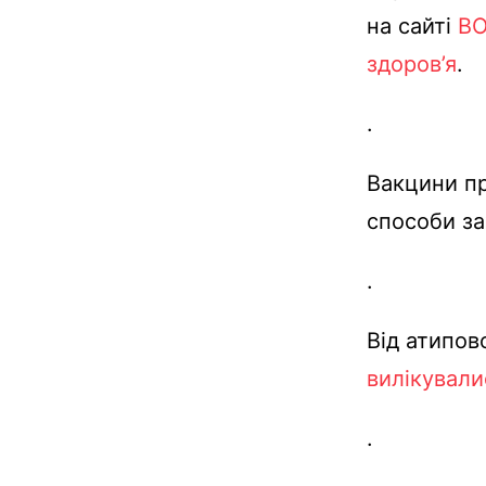
на
сайті
В
здоров’я
.
.
Вакцини
п
способи
з
.
Від
атипов
вилікували
.