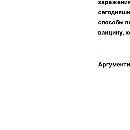
заражения
сегодняшн
способы п
вакцину, к
.
Аргументи
.