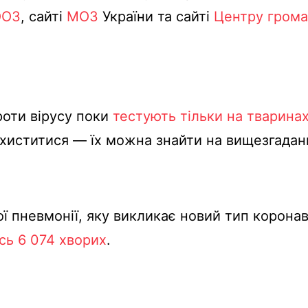
ООЗ
,
сайті
МОЗ
України
та
сайті
Центру
грома
роти
вірусу
поки
тестують
тільки
на
тварина
ахиститися
—
їх
можна
знайти
на
вищезгадан
ої
пневмонії
, яку
викликає
новий
тип
коронав
сь
6 074
хворих
.