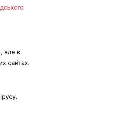
дського
х
, але є
их
сайтах.
ірусу
,