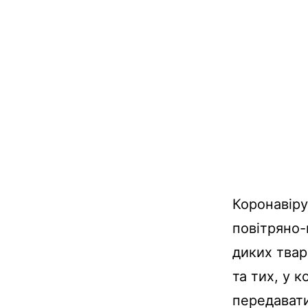
Коронавіру
повітряно
диких
твар
та тих, у к
передават