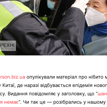
rson.biz.ua
опулікували
матеріал
про
нібито
у
Китаї
, де
наразі
відбувається
епідемія
новог
су
.
Видання
повідомляє
у заголовку,
що
“
шан
я
немає
”.
Чи
так
це
—
розібрались
у
нашому