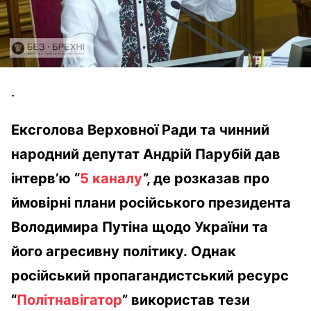
.
Ексголова
Верховної
Ради та
чинний
народний
депутат
Андрій
Парубій
дав
інтерв’ю
“
5 каналу
”, де
розказав
про
ймовірні
плани
російського
президента
Володимира
Путіна
щодо
України
та
його
агресивну
політику
.
Однак
російський
пропагандистський
ресурс
“
Політнавігатор
”
використав
тези