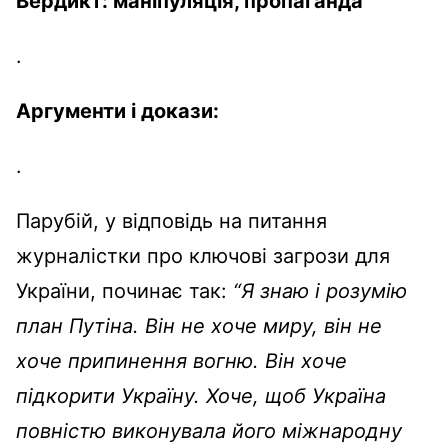
Вердикт:
маніпуляція
, пропаганда
.
Аргументи
і
докази
:
.
Парубій
, у
відповідь
на
питання
журналістки
про
ключові
загрози
для
України
,
починає
так:
“Я знаю і
розумію
план
Путіна
.
Він
не
хоче
миру,
він
не
хоче
припинення
вогню
.
Він
хоче
підкорити
Україну
.
Хоче
,
щоб
Україна
повністю
виконувала
його
міжнародну