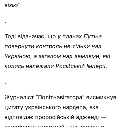
візію
”
.
.
Тоді
відзначає
,
що
у планах
Путіна
повернути
контроль не
тільки
над
Україною
, а
загалом
над землями,
які
колись належали
Російській
Імперії
.
.
Журналіст
“
Політнавігатора
”
висмикнув
цитату
українського
нардепа
, яка
відповідає
проросійській
адженді
—