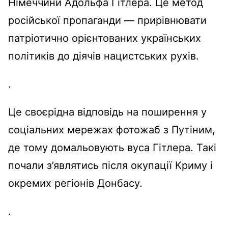
Німеччини
Адольфа
Гітлера
.
Це
метод
російської
пропаганди
—
прирівнювати
патріотично
орієнтованих
українських
політиків
до
діячів
нацистських
рухів
.
.
Ц
е
своєрідна
відповідь
на
поширення
у
соціальних
мережах
фотожаб
з
Путіним
,
де тому
домальовують
вуса
Гітлера
.
Такі
почали
з’являтись
після
окупації
Криму
і
окремих
регіонів
Донбасу
.
.