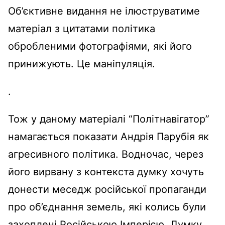
Об’єктивне
видання
не
ілюструватиме
матеріал
з цитатами
політика
обробленими
фотографіями
,
які
його
принижують
.
Це
маніпуляція
.
.
Тож у
даному
матеріалі
“
Політнавігатор
”
намагається
показати
Андрія
Парубія
як
агресивного
політика
.
Водночас
, через
його
вирвану
з контекста думку
хочуть
донести
меседж
російської
пропаганди
про
об’єднання
земель,
які
колись
були
захоплені
Російською
Імперією
. Думку