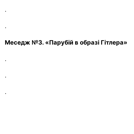
.
.
Меседж
№3.
«
Парубій
в образ
і
Гіт
лера
»
.
.
.