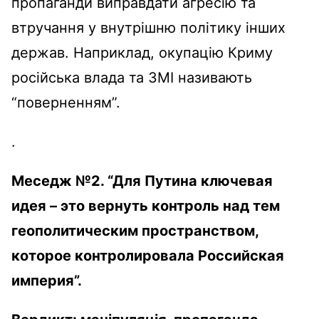
пропаганди
виправдати
агресію
та
втручання
у
внутрішню
політику
інших
держав.
Наприклад
,
окупацію
Криму
російська
влада
та ЗМІ
називають
“
поверненням
”.
.
Меседж
№2. “
Для Путина ключевая
идея – это вернуть контроль над тем
геополитическим пространством,
которое контролировала Российская
империя”.