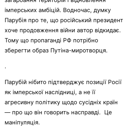
загарбання
територій
і
відновлення
імперських
амбіцій
.
Водночас
, думку
Парубія
про те,
що
російський
президент
хоче
продовження
війни
автор
відкидає
.
Тому
що
пропаганді
РФ
потрібно
зберегти
образ
Путіна-миротворця
.
.
Парубій
нібито
підтверджує
позиції
Росії
як
імперської
наслідниці
, а не
її
агресивну
політику
щодо
сусідніх
країн
— про
що
він
говорить
насправді
.
Це
маніпуляція
.