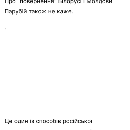
Про “
повернення
”
Білорусі
і
Молдови
Парубій
також
не
каже
.
.
Це
один
із
способів
російської