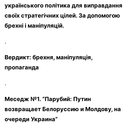
українського
політика
для
виправдання
своїх
стратегічних
цілей
. За
допомогою
брехні
і
маніпуляцій
.
.
Вердикт:
брехня
,
маніпуляція
,
пропаганда
.
Меседж
№1. “
Парубий
: Путин
возвращает Белоруссию и Молдову, на
очереди Украина”