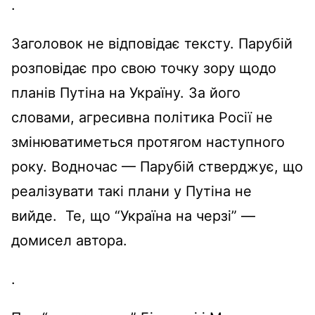
.
Заголовок не
відповідає
тексту.
Парубій
розповідає
про свою точку
зору
щодо
планів
Путіна
на
Україну
. За
його
словами,
агресивна
політика
Росії
не
змінюватиметься
протягом
наступного
року.
Водночас
—
Парубій
стверджує
,
що
реалізувати
такі
плани
у
Путіна
не
вийде
. Те,
що
“
Україна
на
черзі
” —
домисел
автора.
.