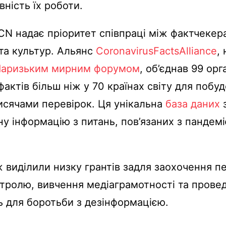
вність їх роботи.
N надає пріоритет співпраці між фактчекер
 та культур. Альянс
CoronavirusFactsAlliance
,
Паризьким мирним форумом
, об’єднав 99 орг
фактів більш ніж у 70 країнах світу для побуд
исячами перевірок. Ця унікальна
база даних
з
у інформацію з питань, пов’язаних з пандем
 виділили низку грантів задля заохочення п
нтролю, вивчення медіаграмотності та прове
 для боротьби з дезінформацією.