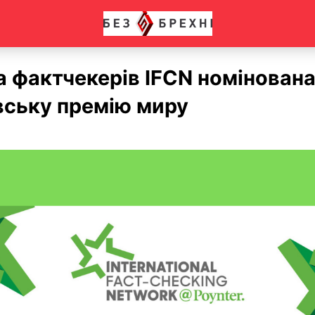
 фактчекерів IFCN номінована
вську премію миру