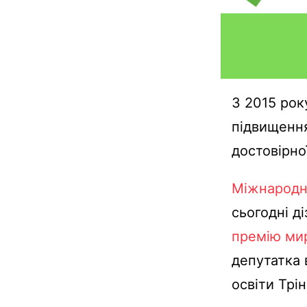
З 2015 рок
підвищення
достовірно
Міжнародн
сьогодні д
премію мир
депутатка в
освіти Трі