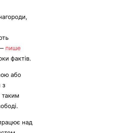
нагороди,
ють
 —
пише
ки фактів.
зою або
 з
 таким
ободі.
 працює над
истом