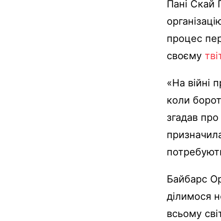
Пані Скай 
організаці
процес пер
своєму
тві
«На війні 
коли борот
згадав про
призначила
потребують
Байбарс Ор
ділимося н
всьому сві