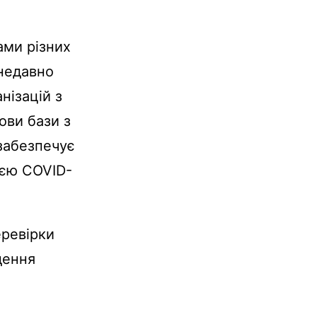
ами різних
 недавно
анізацій з
ови бази з
абезпечує
ією COVID-
еревірки
дення