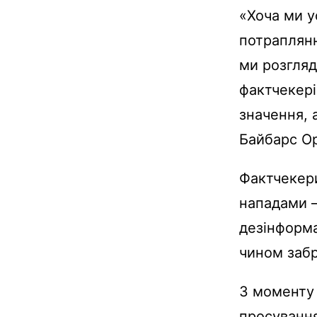
«Хоча ми у
потраплянн
ми розгля
фактчекері
значення, 
Байбарс Ор
Фактчекери
нападами —
дезінформа
чином заб
З моменту 
просування