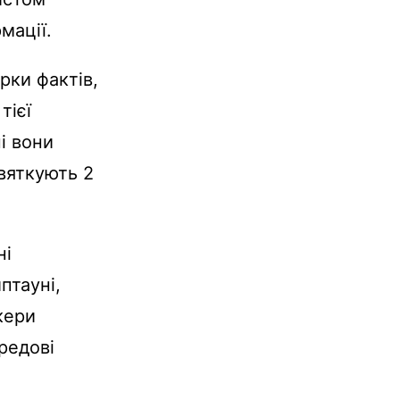
мації.
рки фактів,
тієї
і вони
святкують 2
ні
птауні,
кери
редові