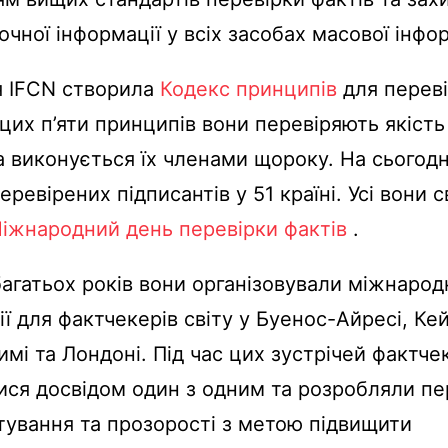
точної інформації у всіх засобах масової інфор
я IFCN створила
Кодекс принципів
для переві
 цих п’яти принципів вони перевіряють якість 
а виконується їх членами щороку. На сьогодн
еревірених підписантів у 51 країні. Усі вони 
іжнародний день перевірки фактів
.
агатьох років вони організовували міжнарод
ї для фактчекерів світу у Буенос-Айресі, Кей
имі та Лондоні. Під час цих зустрічей фактче
ся досвідом один з одним та розробляли пе
тування та прозорості з метою підвищити