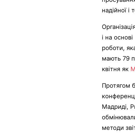
надійної і 
Організаці
і на основі
роботи, як
мають 79 п
квітня як
М
Протягом б
конференці
Мадриді, Р
обмінювали
методи зві