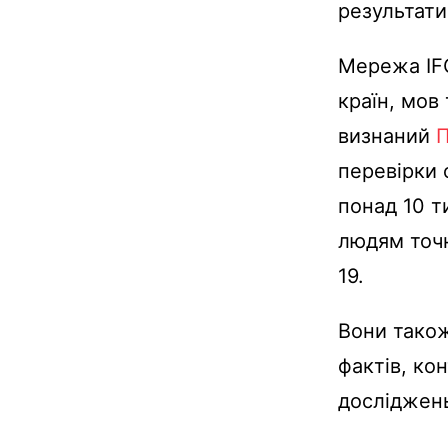
результати
Мережа IFC
країн, мов
визнаний
перевірки 
понад 10 т
людям точн
19.
Вони також
фактів, ко
досліджень