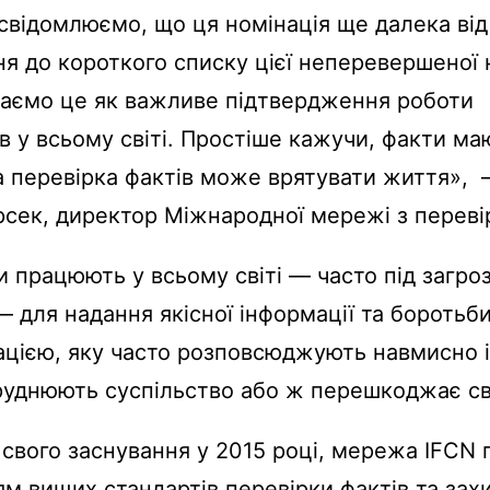
свідомлюємо, що ця номінація ще далека від
я до короткого списку цієї неперевершеної 
даємо це як важливе підтвердження роботи
в у всьому світі. Простіше кажучи, факти ма
а перевірка фактів може врятувати життя»,
сек, директор Міжнародної мережі з перевір
 працюють у всьому світі — часто під загро
 для надання якісної інформації та боротьби
цією, яку часто розповсюджують навмисно і
руднюють суспільство або ж перешкоджає св
свого заснування у 2015 році, мережа IFCN
м вищих стандартів перевірки фактів та зах