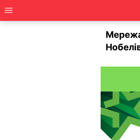
Мережа
Нобелі