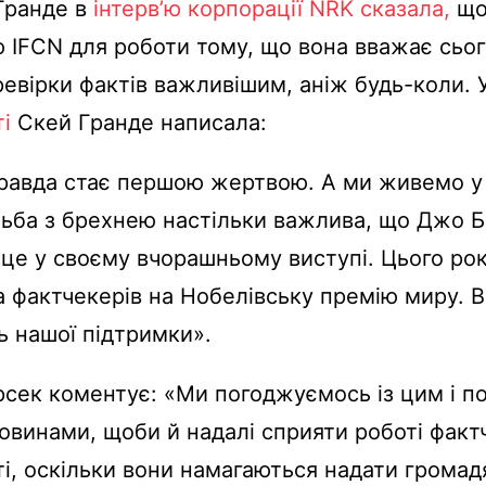
Гранде в
інтерв’ю корпорації NRK сказала,
що
ю IFCN для роботи тому, що вона вважає сьог
евірки фактів важливішим, аніж будь-коли. 
ті
Скей Гранде написала:
правда стає першою жертвою. А ми живемо у 
ьба з брехнею настільки важлива, що Джо 
 це у своєму вчорашньому виступі. Цього рок
 фактчекерів на Нобелівську премію миру. 
 нашої підтримки».
сек коментує: «Ми погоджуємось із цим і п
овинами, щоби й надалі сприяти роботі факт
ті, оскільки вони намагаються надати грома