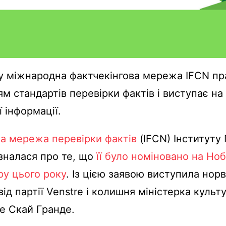
у міжнародна фактчекінгова мережа IFCN п
м стандартів перевірки фактів і виступає на
ї інформації.
а мережа перевірки фактів
(IFCN) Інституту
ізналася про те, що
її було номіновано на Но
у цього року
. Із цією заявою виступила нор
ід партії Venstre і колишня міністерка культ
не Скай Гранде.