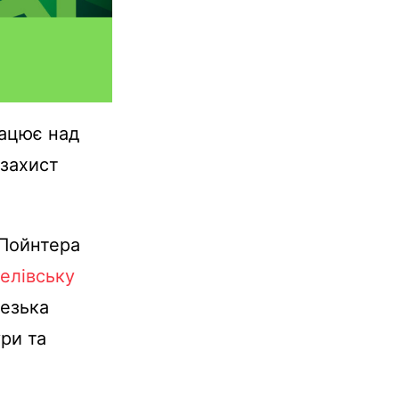
рацює над
 захист
 Пойнтера
белівську
везька
ури та