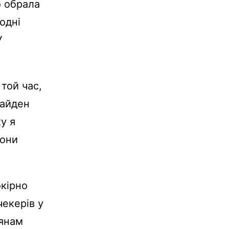
 обрала
одні
У
той час,
Байден
у я
Вони
окірно
чекерів у
дянам