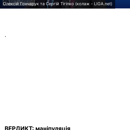
Олексій Гончарук та Сергій Тігіпко (колаж - LIGA.net)
.
ВЕРДИКТ:
маніпуляція