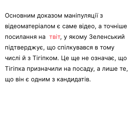
Основним
доказом
маніпуляції
з
відеоматеріалом
є
саме
відео
, а
точніше
посилання
на
твіт
, у
якому
Зеленський
підтверджує
,
що
спілкувався
в тому
числі
й з
Тігіпком
.
Це
ще
не
означає
,
що
Тігіпка
призначили
на посаду
, а
лише
те,
що
він
є одним з
кандидатів
.