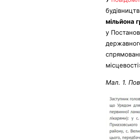
будівництв
мільйона 
у Постанов
державног
спрямовани
місцевості»
Мал. 1. По