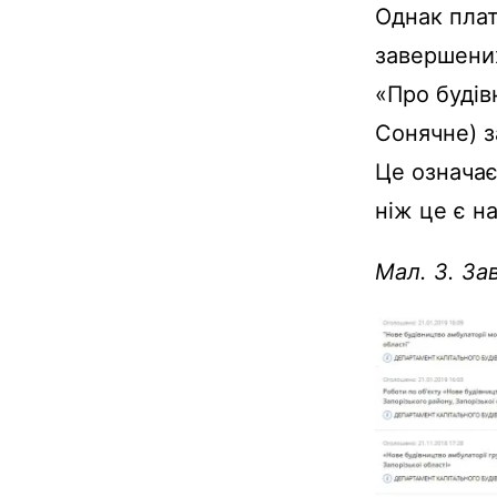
Однак пла
завершених
«Про будів
Сонячне) 
Це означає
ніж це є н
Мал. 3. За