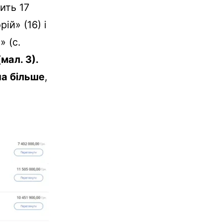
ить 17
ій» (16) і
 (с.
мал. 3).
на більше
,