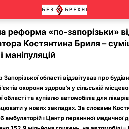
а реформа «по-запорізьки» ві
атора Костянтина Бриля – сум
і маніпуляцій
 Запорізької області відзвітував про будів
б’єктів охорони здоров’я у сільській місцево
ї області та купівлю автомобілів для лікарів,
ацювати у нових закладах. За словами Кост
16 амбулаторій і Центр первинної медичної 
ено 152,9 мільйона гривень, на автомобілі – 