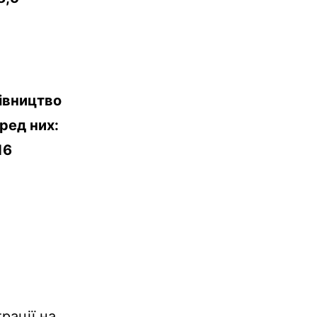
дівництво
еред них:
16
рації на