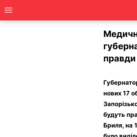
Медичн
губерн
правди 
Губернатор
нових 17 о
Запорізько
будуть пр
Бриля, на 
було виділ