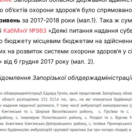
о об’єктів охорони здоров’я було спрямован
гривень
за 2017-2018 роки (мал.1). Така ж су
і
КабМінУ №983
«Деякі питання надання субв
о бюджету місцевим бюджетам на здійснення
х на розвиток системи охорони здоров’я у с
 від 6 грудня 2017 року (мал. 2).
відомлення Запорізької облдержадміністраці